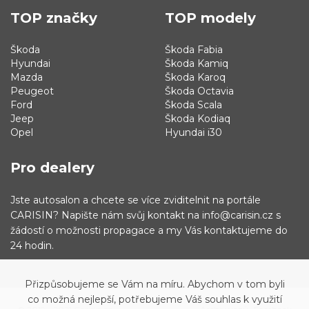
TOP značky
TOP modely
Škoda
Škoda Fabia
Hyundai
Škoda Kamiq
Mazda
Škoda Karoq
Peugeot
Škoda Octavia
Ford
Škoda Scala
Jeep
Škoda Kodiaq
Opel
Hyundai i30
Pro dealery
Jste autosalon a chcete se více zviditelnit na portále
CARISIN? Napište nám svůj kontakt na info@carisin.cz s
žádostí o možnosti propagace a my Vás kontaktujeme do
24 hodin.
Přizpůsobujeme se Vám na míru. Abychom v tom byli
co možná nejlepší, potřebujeme Váš souhlas k využití