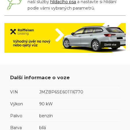
naší služby
hlídacího psa
a nastavte si hlídání
podle vámi vybraných parametrů.
Další informace o voze
VIN
JMZBP6SE601116770
Výkon
90 kW
Palivo
benzín
Barva
bílá