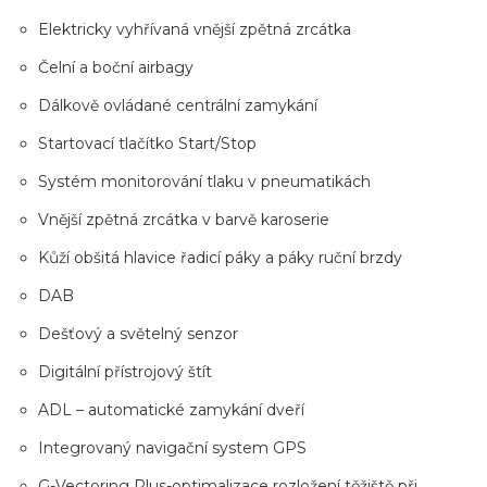
Elektricky vyhřívaná vnější zpětná zrcátka
Čelní a boční airbagy
Dálkově ovládané centrální zamykání
Startovací tlačítko Start/Stop
Systém monitorování tlaku v pneumatikách
Vnější zpětná zrcátka v barvě karoserie
Kůží obšitá hlavice řadicí páky a páky ruční brzdy
DAB
Dešťový a světelný senzor
Digitální přístrojový štít
ADL – automatické zamykání dveří
Integrovaný navigační system GPS
G-Vectoring Plus-optimalizace rozložení těžiště při