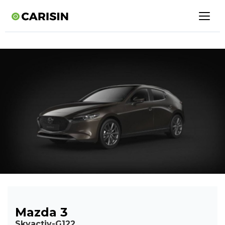
Mazda 3
Skyactiv-G122