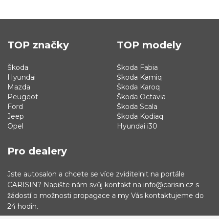
TOP značky
TOP modely
Škoda
Škoda Fabia
Hyundai
Škoda Kamiq
Mazda
Škoda Karoq
Peugeot
Škoda Octavia
Ford
Škoda Scala
Jeep
Škoda Kodiaq
Opel
Hyundai i30
Pro dealery
Jste autosalon a chcete se více zviditelnit na portále
CARISIN? Napište nám svůj kontakt na info@carisin.cz s
žádostí o možnosti propagace a my Vás kontaktujeme do
24 hodin.