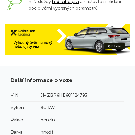
naší služby
hlídacího psa
a nastavte si hlídání
podle vámi vybraných parametrů.
Další informace o voze
VIN
JMZBP6HE601124793
Výkon
90 kW
Palivo
benzín
Barva
hnědá