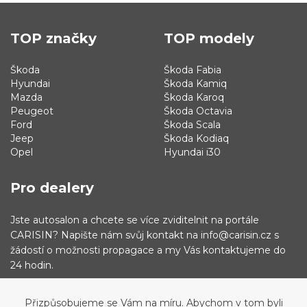
TOP značky
TOP modely
Škoda
Škoda Fabia
Hyundai
Škoda Kamiq
Mazda
Škoda Karoq
Peugeot
Škoda Octavia
Ford
Škoda Scala
Jeep
Škoda Kodiaq
Opel
Hyundai i30
Pro dealery
Jste autosalon a chcete se více zviditelnit na portále
CARISIN? Napište nám svůj kontakt na info@carisin.cz s
žádostí o možnosti propagace a my Vás kontaktujeme do
24 hodin.
Přizpůsobujeme se Vám na míru. Abychom v tom byli