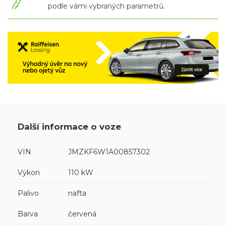
podle vámi vybraných parametrů.
Další informace o voze
VIN
JMZKF6W1A00857302
Výkon
110 kW
Palivo
nafta
Barva
červená