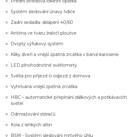
Přední středová loketní opěrka
Systém sledování únavy řidiče
Zadní sedadla: sklápění 40/60
Anténa ve tvaru žraločí ploutve
Dvojitý výfukový systém
Kliky dveří a vnější zpatná zrcátka v barvě karoserie
LED plnohodnotné světlomety
Světla pro příjezd či odjezd z domova
Vyhřívaná vnější zpětná zrcátka
HBC – automatické přepínání dálkových a potkávacích
světel
Odmražování stěračů
Kola z lehkých slitin
BSM - Systém sledování mrtvého úhlu