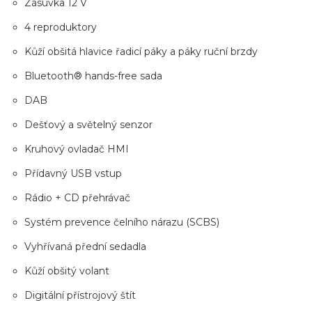
Zásuvka 12 V
4 reproduktory
Kůží obšitá hlavice řadicí páky a páky ruční brzdy
Bluetooth® hands-free sada
DAB
Dešťový a světelný senzor
Kruhový ovladač HMI
Přídavný USB vstup
Rádio + CD přehrávač
Systém prevence čelního nárazu (SCBS)
Vyhřívaná přední sedadla
Kůží obšitý volant
Digitální přístrojový štít