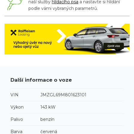
naší služby
hlídacího psa
a nastavte si hlídání
podle vámi vybraných parametrů.
Další informace o voze
VIN
JMZGL69M801623101
Výkon
143 kW
Palivo
benzín
Barva
červená