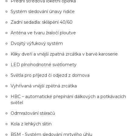
Přední středová loketní opěrka
Systém sledování únavy řidiče
Zadní sedadla: sklápění 40/60
Anténa ve tvaru žraločí ploutve
Dvojitý výfukový systém
Kliky dveří a vnější zpatná zrcátka v barvě karoserie
LED plnohodnotné světlomety
Světla pro příjezd či odjezd z domova
Vyhřívaná vnější zpětná zrcátka
HBC – automatické přepínání dálkových a potkávacích
světel
Odmražování stěračů
Kola z lehkých slitin
BSM - Systém sledování mrtvého úhlu