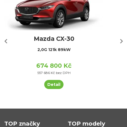
Mazda CX-30
2,0G 121k 89kW
674 800 Kč
557 686 Kč bez DPH
Detail
TOP značky
TOP modely