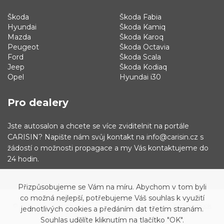
Škoda
Škoda Fabia
Hyundai
Škoda Kamiq
Mazda
Škoda Karoq
Peugeot
Škoda Octavia
Ford
Škoda Scala
Jeep
Škoda Kodiaq
Opel
Hyundai i30
Pro dealery
Jste autosalon a chcete se více zviditelnit na portále
CARISIN? Napište nám svůj kontakt na info@carisin.cz s
žádostí o možnosti propagace a my Vás kontaktujeme do
24 hodin.
Přizpůsobujeme se Vám na míru. Abychom v tom byli
co možná nejlepší, potřebujeme Váš souhlas k využití
© 2019 - 2021 Carisin.cz
Archiv vozů
Facebook
jednotlivých cookies a předáním dat třetím stranám.
Souhlas udělíte kliknutím na tlačítko "OK".