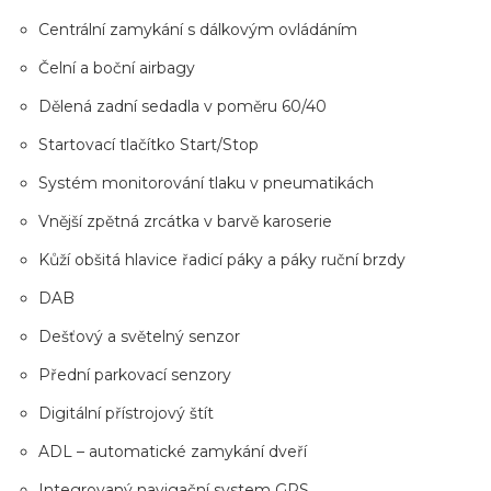
Centrální zamykání s dálkovým ovládáním
Čelní a boční airbagy
Dělená zadní sedadla v poměru 60/40
Startovací tlačítko Start/Stop
Systém monitorování tlaku v pneumatikách
Vnější zpětná zrcátka v barvě karoserie
Kůží obšitá hlavice řadicí páky a páky ruční brzdy
DAB
Dešťový a světelný senzor
Přední parkovací senzory
Digitální přístrojový štít
ADL – automatické zamykání dveří
Integrovaný navigační system GPS