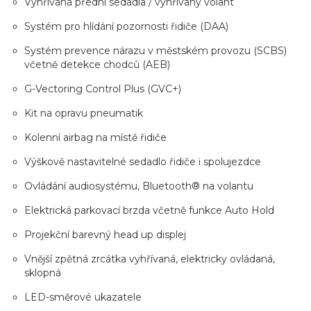
Vyhřívaná přední sedadla / vyhřívaný volant
Systém pro hlídání pozornosti řidiče (DAA)
Systém prevence nárazu v městském provozu (SCBS)
včetně detekce chodců (AEB)
G-Vectoring Control Plus (GVC+)
Kit na opravu pneumatik
Kolenní airbag na místě řidiče
Výškově nastavitelné sedadlo řidiče i spolujezdce
Ovládání audiosystému, Bluetooth® na volantu
Elektrická parkovací brzda včetně funkce Auto Hold
Projekční barevný head up displej
Vnější zpětná zrcátka vyhřívaná, elektricky ovládaná,
sklopná
LED-směrové ukazatele