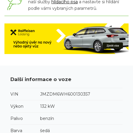
naší služby
hlídacího psa
a nastavte si hlídání
podle vámi vybraných parametrů.
Další informace o voze
VIN
JMZDM6WH600130357
Výkon
132 kW
Palivo
benzín
Barva
šedá