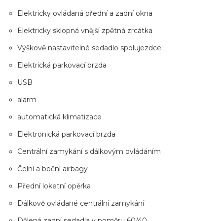
Elektricky ovládaná přední a zadní okna
Elektricky sklopná vnější zpětná zrcátka
Výškově nastavitelné sedadlo spolujezdce
Elektrická parkovací brzda
USB
alarm
automatická klimatizace
Elektronická parkovací brzda
Centrální zamykání s dálkovým ovládáním
Čelní a boční airbagy
Přední loketní opěrka
Dálkově ovládané centrální zamykání
Dělená zadní sedadla v poměru 60/40