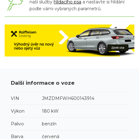
naší služby
hlídacího psa
a nastavte si hlídání
podle vámi vybraných parametrů.
Další informace o voze
VIN
JMZDMFWH600143914
Výkon
180 kW
Palivo
benzín
Barva
červená