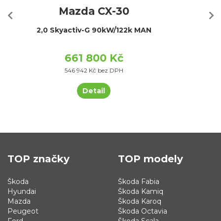
Mazda CX-30
2,0 Skyactiv-G 90kW/122k MAN
661 800 Kč
546 942 Kč bez DPH
Detail
TOP značky
TOP modely
Škoda
Škoda Fabia
Hyundai
Škoda Kamiq
Mazda
Škoda Karoq
Peugeot
Škoda Octavia
Ford
Škoda Scala