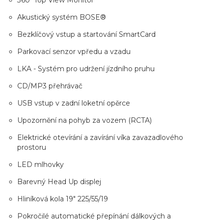
360°Top View Monitor
Akustický systém BOSE®
Bezklíčový vstup a startování SmartCard
Parkovací senzor vpředu a vzadu
LKA - Systém pro udržení jízdního pruhu
CD/MP3 přehrávač
USB vstup v zadní loketní opěrce
Upozornění na pohyb za vozem (RCTA)
Elektrické otevírání a zavírání víka zavazadlového
prostoru
LED mlhovky
Barevný Head Up displej
Hliníková kola 19" 225/55/19
Pokročilé automatické přepínání dálkových a