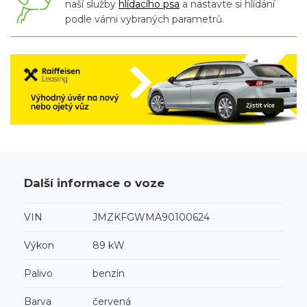
naší služby
hlídacího psa
a nastavte si hlídání
podle vámi vybraných parametrů.
Další informace o voze
VIN
JMZKFGWMA90100624
Výkon
89 kW
Palivo
benzín
Barva
červená