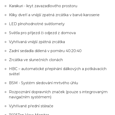
Karakuri - kryt zavazadlového prostoru
Kliky dveří a vnější zpatná zrcátka v barvě karoserie
LED plnohodnotné světlomety
Světla pro příjezd či odjezd z domova
Vyhřívaná vnější zpětná zrcátka
Zadní sedadla dělená v poměru 40:20:40
Zrcátka ve slunečních clonách
HBC – automatické přepínání dálkových a potkávacích
světel
BSM - Systém sledování mrtvého úhlu
Rozpoznání dopravních značek (pouze s integrovaným
navigačním systémem)
Vyhřívané přední stěrače