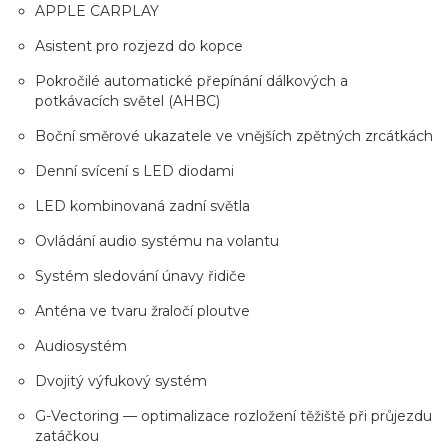
APPLE CARPLAY
Asistent pro rozjezd do kopce
Pokročilé automatické přepínání dálkových a
potkávacích světel (AHBC)
Boční směrové ukazatele ve vnějších zpětných zrcátkách
Denní svícení s LED diodami
LED kombinovaná zadní světla
Ovládání audio systému na volantu
Systém sledování únavy řidiče
Anténa ve tvaru žraločí ploutve
Audiosystém
Dvojitý výfukový systém
G-Vectoring — optimalizace rozložení těžiště při průjezdu
zatáčkou