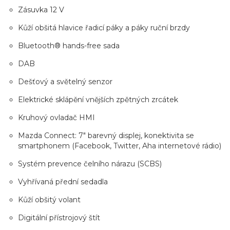
Zásuvka 12 V
Kůží obšitá hlavice řadicí páky a páky ruční brzdy
Bluetooth® hands-free sada
DAB
Dešťový a světelný senzor
Elektrické sklápění vnějších zpětných zrcátek
Kruhový ovladač HMI
Mazda Connect: 7" barevný displej, konektivita se
smartphonem (Facebook, Twitter, Aha internetové rádio)
Systém prevence čelního nárazu (SCBS)
Vyhřívaná přední sedadla
Kůží obšitý volant
Digitální přístrojový štít