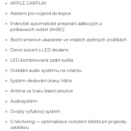
APPLE CARPLAY
Asistent pro rozjezd do kopce
Pokročilé automatické přepínání dálkových a
potkávacích světel (AHBC)
Boční směrové ukazatele ve vnějších zpětných zrcátkách
Denní svícení s LED diodami
LED kombinovaná zadní světla
Ovládání audio systému na volantu
Systém sledování únavy řidiče
Anténa ve tvaru žraločí ploutve
Audiosystém
Dvojitý výfukový systém
G-Vectoring — optimalizace rozložení těžiště při průjezdu
zatáčkou