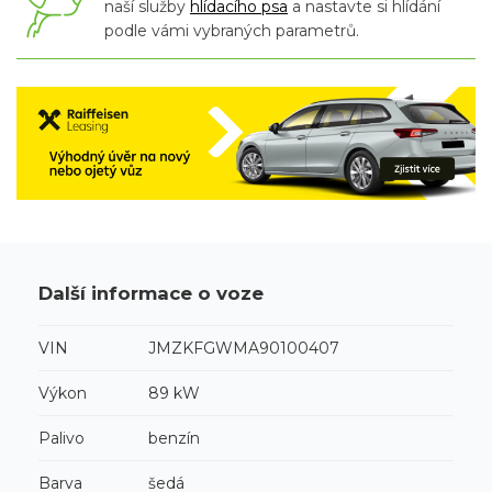
naší služby
hlídacího psa
a nastavte si hlídání
podle vámi vybraných parametrů.
Další informace o voze
VIN
JMZKFGWMA90100407
Výkon
89 kW
Palivo
benzín
Barva
šedá