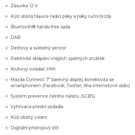
Zásuvka 12 V
Kůží obšitá hlavice řadicí páky a páky ruční brzdy
Bluetooth® hands-free sada
DAB
Dešťový a světelný senzor
Elektrické sklápění vnějších zpětných zrcátek
Kruhový ovladač HMI
Mazda Connect: 7" barevný displej, konektivita se
smartphonem (Facebook, Twitter, Aha internetové rádio)
Systém prevence čelního nárazu (SCBS)
Vyhřívaná přední sedadla
Kůží obšitý volant
Digitální přístrojový štít