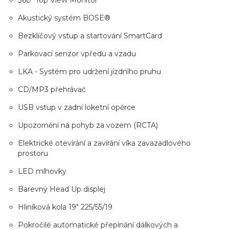
360°Top View Monitor
Akustický systém BOSE®
Bezklíčový vstup a startování SmartCard
Parkovací senzor vpředu a vzadu
LKA - Systém pro udržení jízdního pruhu
CD/MP3 přehrávač
USB vstup v zadní loketní opěrce
Upozornění na pohyb za vozem (RCTA)
Elektrické otevírání a zavírání víka zavazadlového
prostoru
LED mlhovky
Barevný Head Up displej
Hliníková kola 19" 225/55/19
Pokročilé automatické přepínání dálkových a