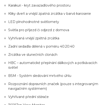
Karakuri - kryt zavazadlového prostoru
Kliky dveří a vnější zpatná zrcátka v barvě karoserie
LED plnohodnotné světlomety
Světla pro příjezd či odjezd z domova
Vyhřívaná vnější zpětná zrcátka
Zadní sedadla dělená v poměru 40:20:40
Zrcátka ve slunečních clonách
HBC – automatické přepínání dálkových a potkávacích
světel
BSM - Systém sledování mrtvého úhlu
Rozpoznání dopravních značek (pouze s integrovaným
navigačním systémem)
Vyhřívané přední stěrače