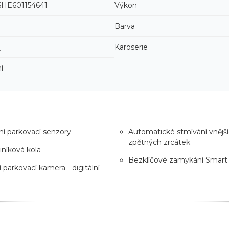
HE601154641
Výkon
Barva
3
Karoserie
í
í parkovací senzory
Automatické stmívání vnějš
zpětných zrcátek
liníková kola
Bezklíčové zamykání Smart
 parkovací kamera - digitální