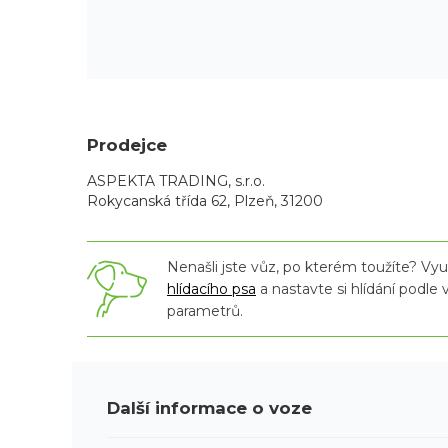
Prodejce
ASPEKTA TRADING, s.r.o.
Rokycanská třída 62, Plzeň, 31200
Nenašli jste vůz, po kterém toužíte? Využ
hlídacího psa
a nastavte si hlídání podle
parametrů.
Další informace o voze