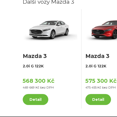
Další vozy Mazda 3
Mazda 3
Mazda 3
2.0i G 122K
2.0i G 122K
568 300 Kč
575 300 Kč
469 669 Kč bez DPH
475 455 Kč bez DPH
Detail
Detail