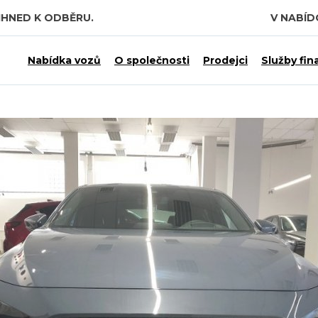
IHNED K ODBĚRU.
V NABÍ
 7,5 MILIARDY KČ.
Nabídka vozů
O společnosti
Prodejci
Služby fin