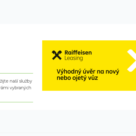
ijte naší služby
 vámi vybraných