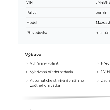
VIN
JM4BP6
Palivo
benzín
Model
Mazda
Převodovka
manuáln
Výbava
Vyhřívaný volant
Předn
Vyhřívaná přední sedadla
18" h
Automatické stmívání vnitřního
Zadní
zpětného zrcátka