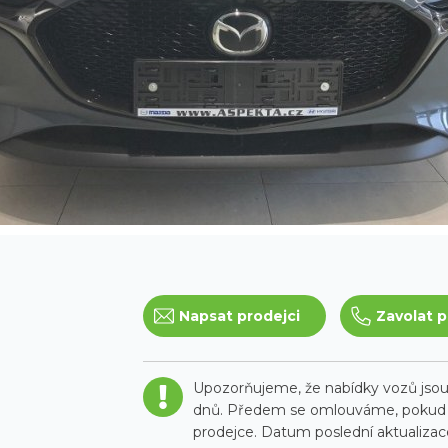
Napsat prodejci
Zavolat p
Upozorňujeme, že nabídky vozů jsou 
dnů. Předem se omlouváme, pokud t
prodejce. Datum poslední aktualizace