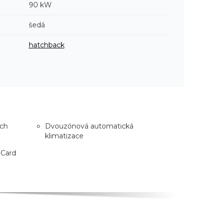
90 kW
šedá
hatchback
ích
Dvouzónová automatická
klimatizace
 Card