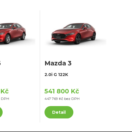
3
Mazda 3
2.0i G 122K
 Kč
541 800 Kč
z DPH
447 769 Kč bez DPH
Detail