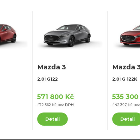
Mazda 3
Mazda 
2.0i G122
2.0i G 122K
571 800 Kč
535 300
472 562 Kč bez DPH
442 397 Kč be
Detail
Detail