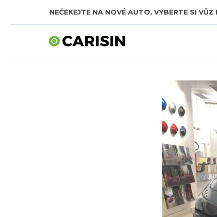
NEČEKEJTE NA NOVÉ AUTO, VYBERTE SI VŮZ 
SKLADOVÁ AUTA V CELKOVÉ HODNOTĚ TÉMĚŘ