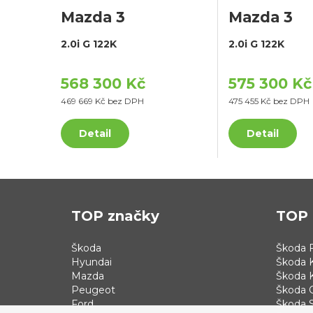
Mazda 3
Mazda 3
2.0i G 122K
2.0i G 122K
568 300 Kč
575 300 Kč
469 669 Kč bez DPH
475 455 Kč bez DPH
Detail
Detail
TOP značky
TOP 
Škoda
Škoda F
Hyundai
Škoda 
Mazda
Škoda 
Peugeot
Škoda 
Ford
Škoda S