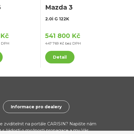
3
Mazda 3
2.0i G 122K
 Kč
541 800 Kč
z DPH
447 769 Kč bez DPH
Detail
Informace pro dealery
ce zviditelnit na portále CARISIN? Napište nám
cz s žádostí o možnosti propagace a my Vás