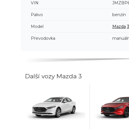
VIN
JMZBP6
Palivo
benzín
Model
Mazda
Převodovka
manuáln
Další vozy Mazda 3