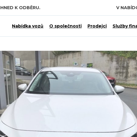
IHNED K ODBĚRU.
V NABÍ
Nabídka vozů
O společnosti
Prodejci
Služby fin