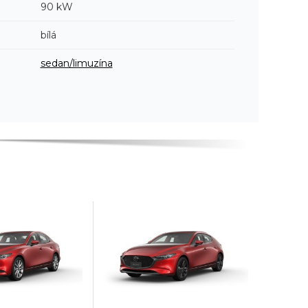
90 kW
bílá
sedan/limuzína