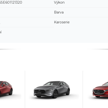
SE601121320
Výkon
Barva
3
Karoserie
í