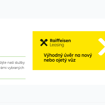
ijte naší služby
 vámi vybraných