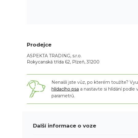
Prodejce
ASPEKTA TRADING, s.r.o.
Rokycanská třída 62, Plzeň, 31200
Nenašli jste vůz, po kterém toužíte? Využ
hlídacího psa
a nastavte si hlídání podle
parametrů.
Další informace o voze