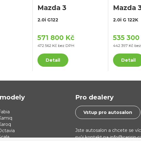
Mazda 3
Mazda 
2.0i G122
2.0i G 122K
571 800 Kč
535 300
472 562 Kč bez DPH
442 397 Kč be
Detail
Detail
modely
Pro dealery
abia
Vstup pro autosalon
Kamiq
Karoq
Jste autosalon a chcete se ví
Octavia
cala
svůj kontakt na info@carisin.