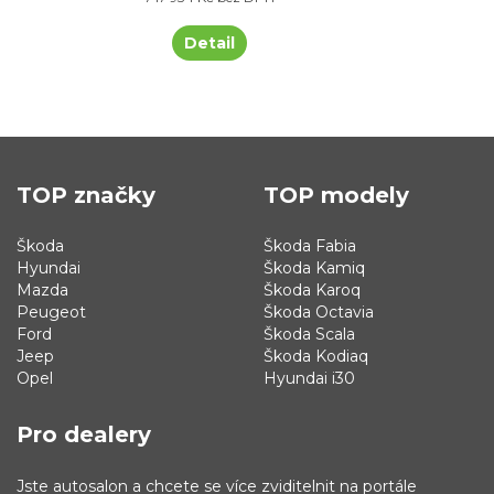
Detail
TOP značky
TOP modely
Škoda
Škoda Fabia
Hyundai
Škoda Kamiq
Mazda
Škoda Karoq
Peugeot
Škoda Octavia
Ford
Škoda Scala
Jeep
Škoda Kodiaq
Opel
Hyundai i30
Pro dealery
Jste autosalon a chcete se více zviditelnit na portále