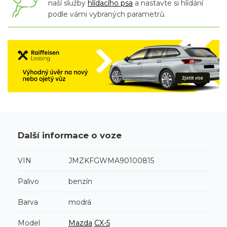
naší služby
hlídacího psa
a nastavte si hlídání
podle vámi vybraných parametrů.
Další informace o voze
VIN
JMZKFGWMA90100815
Palivo
benzín
Barva
modrá
Model
Mazda
CX-5