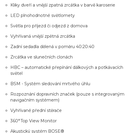
Kliky dveří a vnější zpatná zrcátka v barvě karoserie
LED plnohodnotné světlomety
Světla pro příjezd či odjezd z domova
Vyhřívaná vnější zpětná zrcátka
Zadní sedadla dělená v poměru 40:20:40
Zrcátka ve slunečních clonách
HBC – automatické přepínání dálkových a potkávacích
světel
BSM - Systém sledování mrtvého úhlu
Rozpoznání dopravních značek (pouze s integrovaným
navigačním systémem)
Vyhřívané přední stěrače
360°Top View Monitor
Akustický systém BOSE®