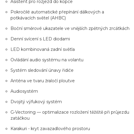
Asistent pro rozjezd do kopce
Pokročilé automatické přepínání dálkových a
potkávacích světel (AHBC)
Boční směrové ukazatele ve vnějších zpětných zrcátkách
Denní svícení s LED diodami
LED kombinovaná zadní světla
Ovládání audio systému na volantu
Systém sledování únavy řidiče
Anténa ve tvaru žraločí ploutve
Audiosystém
Dvojitý výfukový systém
G-Vectoring — optimalizace rozložení těžiště při průjezdu
zatáčkou
Karakuri - kryt zavazadlového prostoru