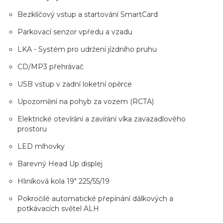
Bezklíčový vstup a startování SmartCard
Parkovací senzor vpředu a vzadu
LKA - Systém pro udržení jízdního pruhu
CD/MP3 přehrávač
USB vstup v zadní loketní opěrce
Upozornění na pohyb za vozem (RCTA)
Elektrické otevírání a zavírání víka zavazadlového
prostoru
LED mlhovky
Barevný Head Up displej
Hliníková kola 19" 225/55/19
Pokročilé automatické přepínání dálkových a
potkávacích světel ALH