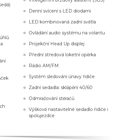
šedá)
Denní svícení s LED diodami
LED kombinovaná zadní světla
Ovládání audio systému na volantu
úhlů
za
Projekční Head Up displej
Přední středová loketní opěrka
ání
Rádio AM/FM
Systém sledování únavy řidiče
aček
Zadní sedadla: sklápění 40/60
Odmražování stěračů
ích
Výškově nastavitelné sedadlo řidiče i
spolujezdce