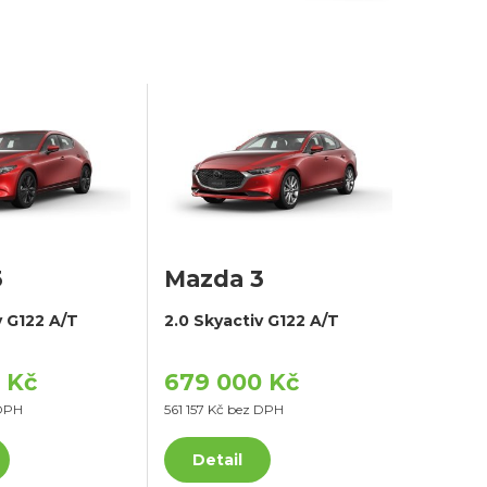
3
Mazda 3
v G122 A/T
2.0 Skyactiv G122 A/T
 Kč
679 000 Kč
 DPH
561 157 Kč bez DPH
Detail