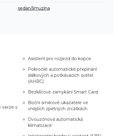
sedan/limuzína
Asistent pro rozjezd do kopce
Pokročilé automatické přepínání
dálkových a potkávacích světel
(AHBC)
Bezklíčové zamykání Smart Card
Boční směrové ukazatele ve
e verze s
vnějších zpětných zrcátkách
Dvouzónová automatická
klimatizace
Inteligentní brzdový asistent (SBS)