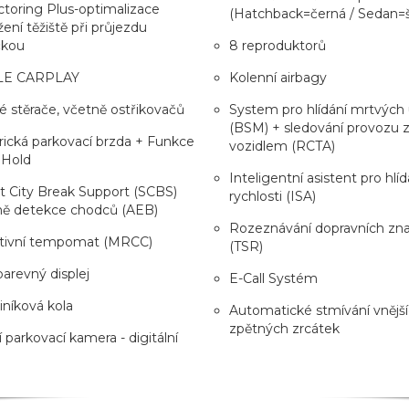
toring Plus-optimalizace
(Hatchback=černá / Sedan=
žení těžiště při průjezdu
čkou
8 reproduktorů
LE CARPLAY
Kolenní airbagy
é stěrače, včetně ostřikovačů
System pro hlídání mrtvých 
(BSM) + sledování provozu 
rická parkovací brzda + Funkce
vozidlem (RCTA)
 Hold
Inteligentní asistent pro hlíd
 City Break Support (SCBS)
rychlosti (ISA)
ně detekce chodců (AEB)
Rozeznávání dopravních zn
tivní tempomat (MRCC)
(TSR)
barevný displej
E-Call Systém
liníková kola
Automatické stmívání vnějš
zpětných zrcátek
 parkovací kamera - digitální