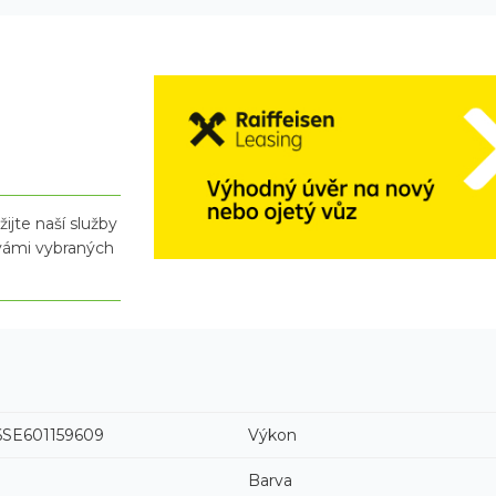
ijte naší služby
 vámi vybraných
SE601159609
Výkon
Barva