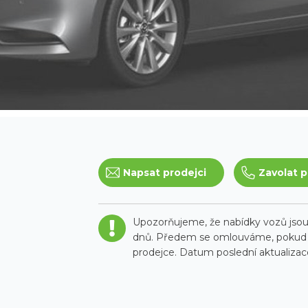
Napsat prodejci
Zavolat p
Upozorňujeme, že nabídky vozů jsou 
dnů. Předem se omlouváme, pokud t
prodejce. Datum poslední aktualizace