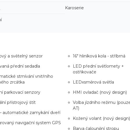
3
Karoserie
í
vý a světelný senzor
16" hliníková kola - stříbrná
vaná přední sedadla
LED přední světlomety +
ostřikovače
atické stmívání vnitřního
ného zrcátka
LEDxsměrová světla
í parkovací senzory
HMI ovladač (nový design)
lní přístrojový štít
Volba jízdního režimu (pouz
AT)
– automatické zamykání dveří
Kožený volant (nový design)
grovaný navigační system GPS
Barva čalounění stropu