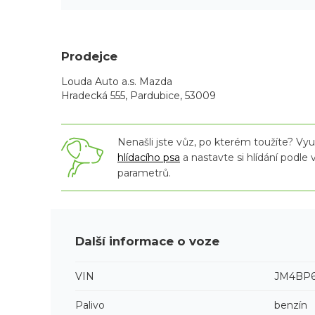
Prodejce
Louda Auto a.s. Mazda
Hradecká 555, Pardubice, 53009
Nenašli jste vůz, po kterém toužíte? Využ
hlídacího psa
a nastavte si hlídání podle
parametrů.
Další informace o voze
VIN
JM4BP6
Palivo
benzín