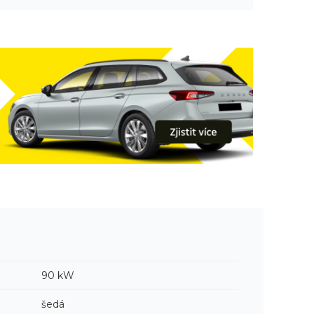
90 kW
šedá