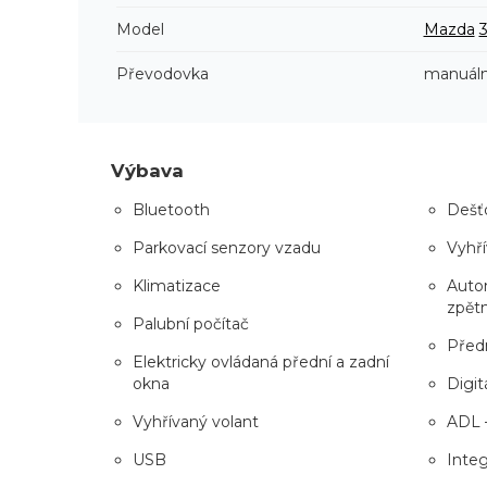
Model
Mazda
Převodovka
manuáln
Výbava
Bluetooth
Dešťo
Parkovací senzory vzadu
Vyhří
Klimatizace
Autom
zpět
Palubní počítač
Předn
Elektricky ovládaná přední a zadní
okna
Digitá
Vyhřívaný volant
ADL 
USB
Inte