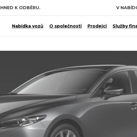
IHNED K ODBĚRU.
V NABÍ
Nabídka vozů
O společnosti
Prodejci
Služby fin