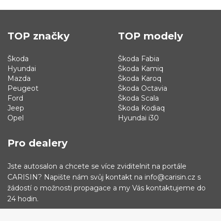
TOP značky
TOP modely
Škoda
Škoda Fabia
Hyundai
Škoda Kamiq
Mazda
Škoda Karoq
Peugeot
Škoda Octavia
Ford
Škoda Scala
Jeep
Škoda Kodiaq
Opel
Hyundai i30
Pro dealery
Jste autosalon a chcete se více zviditelnit na portále
CARISIN? Napište nám svůj kontakt na info@carisin.cz s
žádostí o možnosti propagace a my Vás kontaktujeme do
24 hodin.