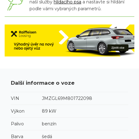
naší služby
hlídacího psa
a nastavte si hlídání
podle vámi vybraných parametrů.
Další informace o voze
VIN
JMZGL69M801722098
Výkon
89 kW
Palivo
benzín
Barva
šedá