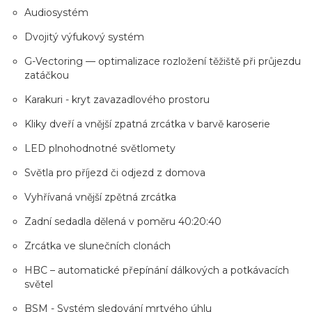
Audiosystém
Dvojitý výfukový systém
G-Vectoring — optimalizace rozložení těžiště při průjezdu
zatáčkou
Karakuri - kryt zavazadlového prostoru
Kliky dveří a vnější zpatná zrcátka v barvě karoserie
LED plnohodnotné světlomety
Světla pro příjezd či odjezd z domova
Vyhřívaná vnější zpětná zrcátka
Zadní sedadla dělená v poměru 40:20:40
Zrcátka ve slunečních clonách
HBC – automatické přepínání dálkových a potkávacích
světel
BSM - Systém sledování mrtvého úhlu