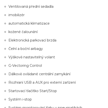
Ventilovaná přední sedadla
imobilizér
automatická klimatizace
kožené čalounění
Elektronická parkovací brzda
Čelní a boční airbagy
Výškově nastavitelný volant
G-Vectoring Control
Dálkově ovládané centrální zamykání
Rozhraní USB a AUX pro externí zařízení
Startovací tlačítko Start/Stop
Systém i-stop
Systém monitorování tlaku v pneumatikách