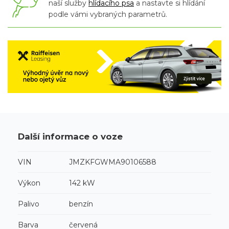
naší služby
hlídacího psa
a nastavte si hlídání
podle vámi vybraných parametrů.
Další informace o voze
VIN
JMZKFGWMA90106588
Výkon
142 kW
Palivo
benzín
Barva
červená