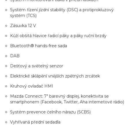
Systém řízení jízdní stability (DSC) a protiprokluzový
systém (TCS)
Zásuvka 12 V
Kůží obšitá hlavice řadicí páky a páky ruční brzdy
Bluetooth® hands-free sada
DAB
Dešťový a světelný senzor
Elektrické sklápění vnějších zpětných zrcátek
Kruhový ovladač HMI
Mazda Connect: 7" barevný displej, konektivita se
smartphonem (Facebook, Twitter, Aha internetové rádio)
Systém prevence čelního nárazu (SCBS)
Vyhřívaná přední sedadla