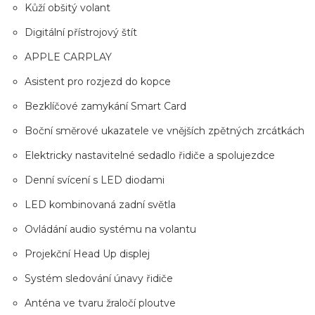
Kůží obšitý volant
Digitální přístrojový štít
APPLE CARPLAY
Asistent pro rozjezd do kopce
Bezklíčové zamykání Smart Card
Boční směrové ukazatele ve vnějších zpětných zrcátkách
Elektricky nastavitelné sedadlo řidiče a spolujezdce
Denní svícení s LED diodami
LED kombinovaná zadní světla
Ovládání audio systému na volantu
Projekční Head Up displej
Systém sledování únavy řidiče
Anténa ve tvaru žraločí ploutve