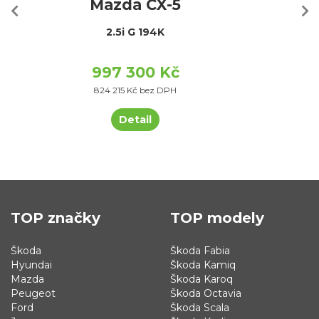
Mazda CX-5
2.5i G 194K
997 300 Kč
824 215 Kč bez DPH
Detail
TOP značky
TOP modely
Škoda
Škoda Fabia
Hyundai
Škoda Kamiq
Mazda
Škoda Karoq
Peugeot
Škoda Octavia
Ford
Škoda Scala