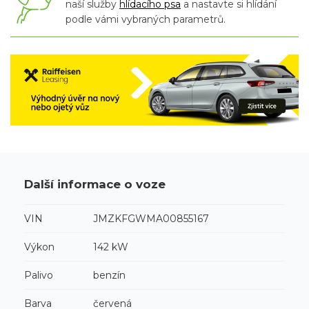
naší služby
hlídacího psa
a nastavte si hlídání
podle vámi vybraných parametrů.
Další informace o voze
VIN
JMZKFGWMA00855167
Výkon
142 kW
Palivo
benzín
Barva
červená