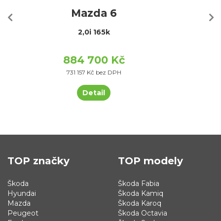
Mazda 6
2,0i 165k
884 700 Kč
731 157 Kč bez DPH
Detail
TOP značky
TOP modely
Škoda
Škoda Fabia
Hyundai
Škoda Kamiq
Mazda
Škoda Karoq
Peugeot
Škoda Octavia