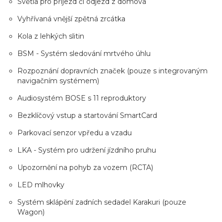
Světla pro příjezd či odjezd z domova
Vyhřívaná vnější zpětná zrcátka
Kola z lehkých slitin
BSM - Systém sledování mrtvého úhlu
Rozpoznání dopravních značek (pouze s integrovaným
navigačním systémem)
Audiosystém BOSE s 11 reproduktory
Bezklíčový vstup a startování SmartCard
Parkovací senzor vpředu a vzadu
LKA - Systém pro udržení jízdního pruhu
Upozornění na pohyb za vozem (RCTA)
LED mlhovky
Systém sklápění zadních sedadel Karakuri (pouze
Wagon)