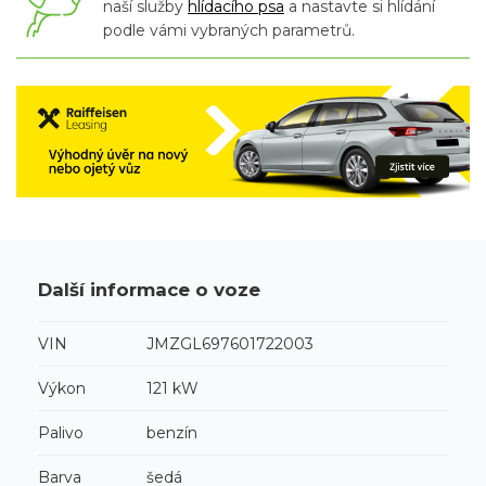
naší služby
hlídacího psa
a nastavte si hlídání
podle vámi vybraných parametrů.
Další informace o voze
VIN
JMZGL697601722003
Výkon
121 kW
Palivo
benzín
Barva
šedá