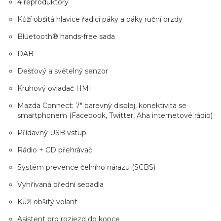
4 reproduktory
Kůží obšitá hlavice řadicí páky a páky ruční brzdy
Bluetooth® hands-free sada
DAB
Dešťový a světelný senzor
Kruhový ovladač HMI
Mazda Connect: 7" barevný displej, konektivita se
smartphonem (Facebook, Twitter, Aha internetové rádio)
Přídavný USB vstup
Rádio + CD přehrávač
Systém prevence čelního nárazu (SCBS)
Vyhřívaná přední sedadla
Kůží obšitý volant
Asistent pro rozjezd do kopce