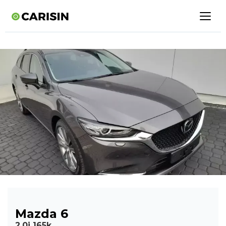
Mazda 6
2,0i 165k