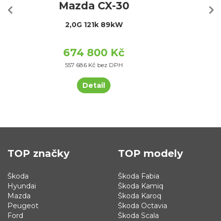
Mazda CX-30
2,0G 121k 89kW
674 800 Kč
557 686 Kč bez DPH
Detail
TOP značky
TOP modely
Škoda
Škoda Fabia
Hyundai
Škoda Kamiq
Mazda
Škoda Karoq
Peugeot
Škoda Octavia
Ford
Škoda Scala