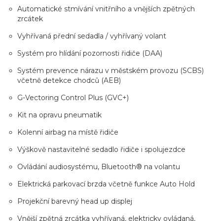
Automatické stmívání vnitřního a vnějších zpětných
zrcátek
Vyhřívaná přední sedadla / vyhřívaný volant
Systém pro hlídání pozornosti řidiče (DAA)
Systém prevence nárazu v městském provozu (SCBS)
včetně detekce chodců (AEB)
G-Vectoring Control Plus (GVC+)
Kit na opravu pneumatik
Kolenní airbag na místě řidiče
Výškově nastavitelné sedadlo řidiče i spolujezdce
Ovládání audiosystému, Bluetooth® na volantu
Elektrická parkovací brzda včetně funkce Auto Hold
Projekční barevný head up displej
Vnější zpětná zrcátka vyhřívaná, elektricky ovládaná,