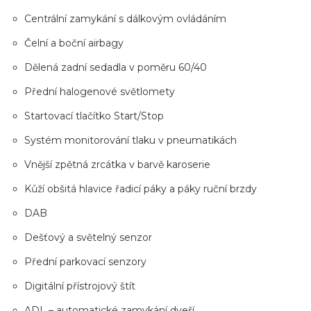
Centrální zamykání s dálkovým ovládáním
Čelní a boční airbagy
Dělená zadní sedadla v poměru 60/40
Přední halogenové světlomety
Startovací tlačítko Start/Stop
Systém monitorování tlaku v pneumatikách
Vnější zpětná zrcátka v barvě karoserie
Kůží obšitá hlavice řadicí páky a páky ruční brzdy
DAB
Dešťový a světelný senzor
Přední parkovací senzory
Digitální přístrojový štít
ADL – automatické zamykání dveří