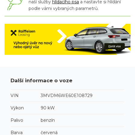
naší služby
hlídacího psa
a nastavte si hlídání
podle vámi vybraných parametrů.
Další informace o voze
VIN
3MVDM6WE60E108729
Výkon
90 kW
Palivo
benzín
Barva
červená