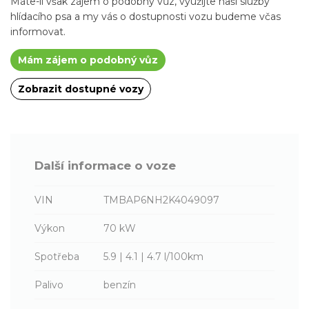
Máte-li však zájem o podobný vůz, využijte naší služby
hlídacího psa a my vás o dostupnosti vozu budeme včas
informovat.
Mám zájem o podobný vůz
Zobrazit dostupné vozy
Další informace o voze
VIN
TMBAP6NH2K4049097
Výkon
70 kW
Spotřeba
5.9 | 4.1 | 4.7 l/100km
Palivo
benzín