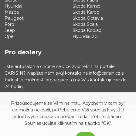
Škoda
Škoda Fabia
Hyundai
Škoda Kamiq
Mazda
Škoda Karoq
Peugeot
Škoda Octavia
Ford
Škoda Scala
Jeep
Škoda Kodiaq
Opel
Hyundai i30
Pro dealery
Jste autosalon a chcete se více zviditelnit na portále
CARISIN? Napište nám svůj kontakt na info@carisin.cz s
žádostí o možnosti propagace a my Vás kontaktujeme do
24 hodin.
Přizpůsobujeme se Vám na míru. Abychom v tom byli
co možná nejlepší, potřebujeme Váš souhlas k využití
© 2019 - 2021 Carisin.cz
Archiv vozů
Facebook
jednotlivých cookies a předáním dat třetím stranám.
Souhlas udělíte kliknutím na tlačítko "OK".