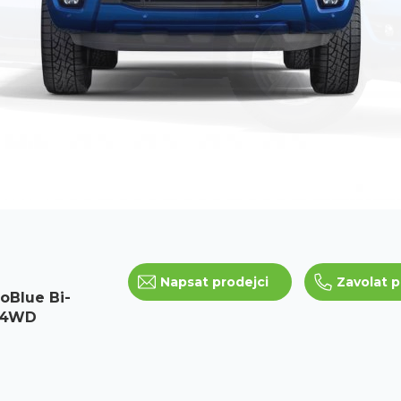
Napsat prodejci
Zavolat p
oBlue Bi-
, 4WD