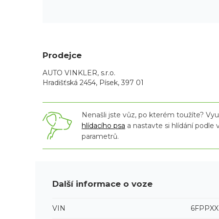
Prodejce
AUTO VINKLER, s.r.o.
Hradišťská 2454, Písek, 397 01
Nenašli jste vůz, po kterém toužíte? Využ
hlídacího psa
a nastavte si hlídání podle
parametrů.
Další informace o voze
VIN
6FPPXX