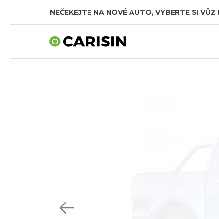
NEČEKEJTE NA NOVÉ AUTO, VYBERTE SI VŮZ 
SKLADOVÁ AUTA V CELKOVÉ HODNOTĚ TÉMĚŘ