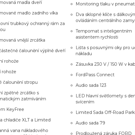
movaná madla dveří
Monitoring tlaku v pneumat
mované madlo zadního víka
Dva sklopné klíče s dálkový
ovládáním centrálního zamy
ovní trubkový ochranný rám za
nou
Tempomat s inteligentním
asistentem rychlosti
ovaná vnější zrcátka
Lišta s posuvnými oky pro u
částečně čalounění výplně dveří
nákladu
ní rohože
Zásuvka 230 V / 150 W v ka
í rohože
FordPass Connect
é čalounění stropu
Audio sada 123
ní zpětné zrcátko s
LED hlavní světlomety s de
matickým zatmíváním
svícením
ém KeyFree
Limited Sada Off-Road Park
 chladiče XLT a Limited
Audio sada 79
anná vana nákladového
Prodloužená záruka FORD