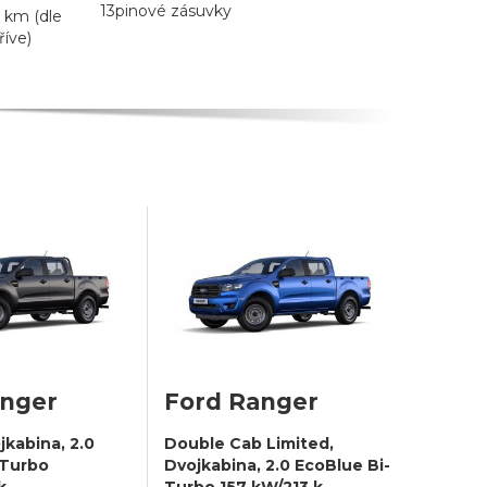
13pinové zásuvky
 km (dle
říve)
anger
Ford Ranger
jkabina, 2.0
Double Cab Limited,
-Turbo
Dvojkabina, 2.0 EcoBlue Bi-
k,
Turbo 157 kW/213 k,