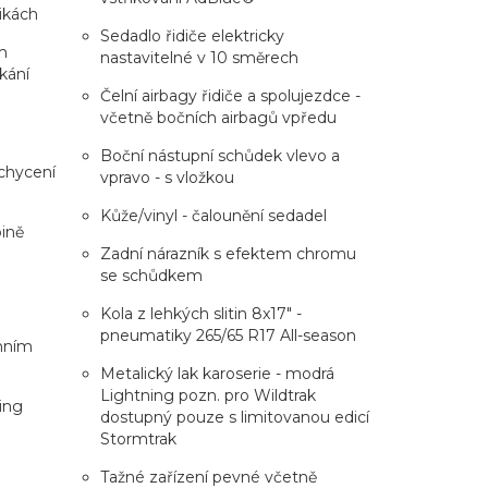
ikách
Sedadlo řidiče elektricky
m
nastavitelné v 10 směrech
kání
Čelní airbagy řidiče a spolujezdce -
včetně bočních airbagů vpředu
Boční nástupní schůdek vlevo a
chycení
vpravo - s vložkou
Kůže/vinyl - čalounění sedadel
bině
Zadní nárazník s efektem chromu
se schůdkem
Kola z lehkých slitin 8x17" -
pneumatiky 265/65 R17 All-season
nním
Metalický lak karoserie - modrá
Lightning pozn. pro Wildtrak
ing
dostupný pouze s limitovanou edicí
Stormtrak
Tažné zařízení pevné včetně