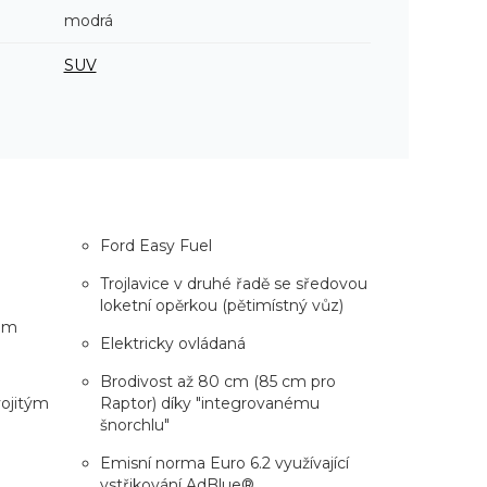
modrá
SUV
Ford Easy Fuel
Trojlavice v druhé řadě se sředovou
loketní opěrkou (pětimístný vůz)
rem
Elektricky ovládaná
Brodivost až 80 cm (85 cm pro
vojitým
Raptor) díky "integrovanému
šnorchlu"
Emisní norma Euro 6.2 využívající
vstřikování AdBlue®