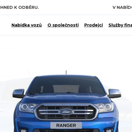
IHNED K ODBĚRU.
V NABÍ
 7,5 MILIARDY KČ.
Nabídka vozů
O společnosti
Prodejci
Služby fin