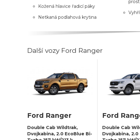
prost
Kožená hlavice řadicí páky
Vyhří
Netkaná podlahová krytina
Další vozy Ford Ranger
Ford Ranger
Ford Rang
Double Cab Wildtrak,
Double Cab Wil
Dvojkabina, 2.0 EcoBlue Bi-
Dvojkabina, 2.0
Turbo 157 kW/213 k,
Turbo 157 kW/21