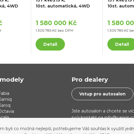
cká, 4WD
10st. automatická, 4WD
10st. auto
č
1 580 000 Kč
1 580 0
H
1 305 785 Kč bez DPH
1 305 785 Kč b
Detail
Detail
modely
Pro dealery
abia
Vstup pro autosalon
Kamiq
Karoq
Jste autosalon a chcete se ví
Octavia
cala
svůj kontakt na info@carisin.
Kodiaq
kontaktujeme do 24 hodin.
yli co možná nejlepší, potřebujeme Váš souhlas k využití jedn
 i30