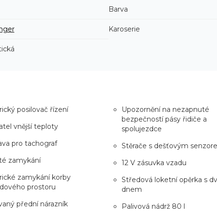
Barva
nger
Karoserie
ická
rický posilovač řízení
Upozornění na nezapnuté
bezpečností pásy řidiče a
tel vnější teploty
spolujezdce
ava pro tachograf
Stěrače s dešťovým senzo
ité zamykání
12 V zásuvka vzadu
rické zamykání korby
Středová loketní opěrka s d
adového prostoru
dnem
aný přední nárazník
Palivová nádrž 80 l