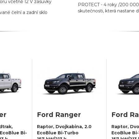
oru včetně 12 V zásuvky
PROTECT - 4 roky /200 000
skutečnosti, která nastane d
vané čelní a zadní sklo
er
Ford Ranger
Ford R
dtrak,
Raptor, Dvojkabina, 2.0
Raptor, Dvo
 EcoBlue Bi-
EcoBlue Bi-Turbo
EcoBlue Bi
3 k,
157 kW/213 k,
157 kW/213 