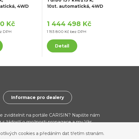
matická, 4WD
10st. automatická, 4WD
00 Kč
1 444 498 Kč
ez DPH
1 193 800 Kč bez DPH
Detail
Informace pro dealery
ce zviditelnit na portále CARISIN? Napište nám
cz s žádostí o možnosti propagace a my Vás
otlivých cookies a předáním dat třetím stranám.