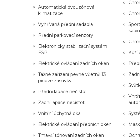
Chro
Automatická dvouzónová
klimatizace
Chro
Vyhřívaná přední sedadla
Sport
kabi
Přední parkovací senzory
Chrom
Elektronický stabilizační systém
ESP
Kůží 
Elektrické ovládání zadních oken
Před
Tažné zařízení pevné včetně 13
Zadn
pinové zásuvky
Světl
Přední lapače nečistot
Vnitř
Zadní lapače nečistot
auto
Vnitřní úchytná oka
Syst
Elektrické ovládání předních oken
Maska
Tmavší tónování zadních oken
Ochr