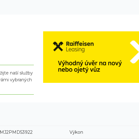
ijte naší služby
 vámi vybraných
MJ2PMD53922
Výkon