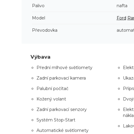
Palivo
nafta
Model
Ford
Ra
Převodovka
automat
Výbava
Přední mlhové světlomety
Elekt
Zadní parkovací kamera
Ukaza
Palubní počítač
Přípr
Kožený volant
Dvoj
Zadní parkovací senzory
Elekt
nákl
Systém Stop-Start
Lakov
Automatické světlomety