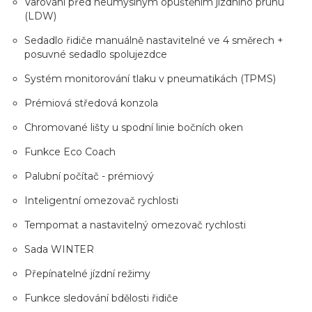
Varování před neúmyslným opuštěním jízdního pruhu
(LDW)
Sedadlo řidiče manuálně nastavitelné ve 4 směrech +
posuvné sedadlo spolujezdce
Systém monitorování tlaku v pneumatikách (TPMS)
Prémiová středová konzola
Chromované lišty u spodní linie bočních oken
Funkce Eco Coach
Palubní počítač - prémiový
Inteligentní omezovač rychlosti
Tempomat a nastavitelný omezovač rychlosti
Sada WINTER
Přepínatelné jízdní režimy
Funkce sledování bdělosti řidiče