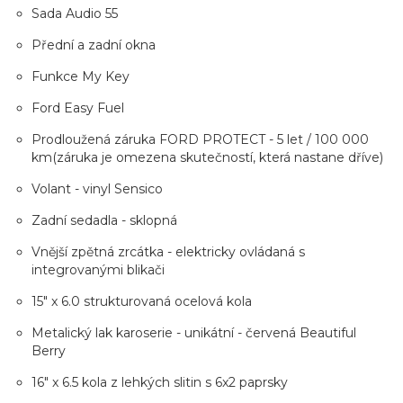
Sada Audio 55
Přední a zadní okna
Funkce My Key
Ford Easy Fuel
Prodloužená záruka FORD PROTECT - 5 let / 100 000
km(záruka je omezena skutečností, která nastane dříve)
Volant - vinyl Sensico
Zadní sedadla - sklopná
Vnější zpětná zrcátka - elektricky ovládaná s
integrovanými blikači
15" x 6.0 strukturovaná ocelová kola
Metalický lak karoserie - unikátní - červená Beautiful
Berry
16" x 6.5 kola z lehkých slitin s 6x2 paprsky