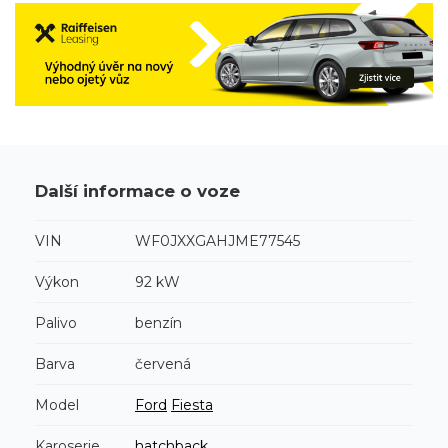
Další informace o voze
VIN
WF0JXXGAHJME77545
Výkon
92 kW
Palivo
benzín
Barva
červená
Model
Ford
Fiesta
Karoserie
hatchback