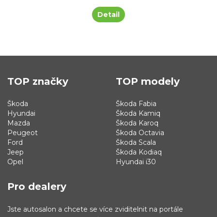
Detail
TOP značky
TOP modely
Škoda
Škoda Fabia
Hyundai
Škoda Kamiq
Mazda
Škoda Karoq
Peugeot
Škoda Octavia
Ford
Škoda Scala
Jeep
Škoda Kodiaq
Opel
Hyundai i30
Pro dealery
Jste autosalon a chcete se více zviditelnit na portále