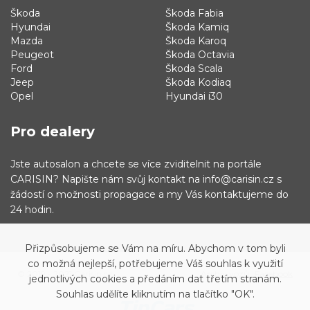
Škoda
Škoda Fabia
Hyundai
Škoda Kamiq
Mazda
Škoda Karoq
Peugeot
Škoda Octavia
Ford
Škoda Scala
Jeep
Škoda Kodiaq
Opel
Hyundai i30
Pro dealery
Jste autosalon a chcete se více zviditelnit na portále
CARISIN? Napište nám svůj kontakt na info@carisin.cz s
žádostí o možnosti propagace a my Vás kontaktujeme do
24 hodin.
Přizpůsobujeme se Vám na míru. Abychom v tom byli
co možná nejlepší, potřebujeme Váš souhlas k využití
© 2019 - 2021 Carisin.cz
Archiv vozů
Facebook
jednotlivých cookies a předáním dat třetím stranám.
Souhlas udělíte kliknutím na tlačítko "OK".