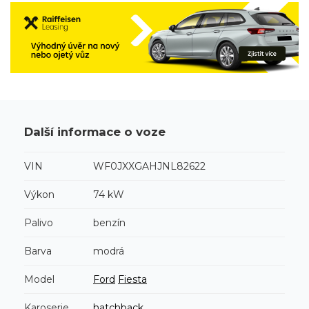
Další informace o voze
VIN
WF0JXXGAHJNL82622
Výkon
74 kW
Palivo
benzín
Barva
modrá
Model
Ford
Fiesta
Karoserie
hatchback