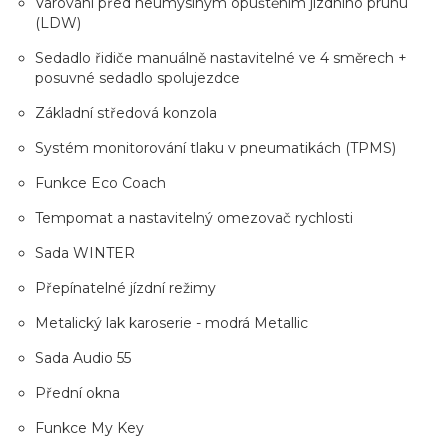
Varování před neúmyslným opuštěním jízdního pruhu
(LDW)
Sedadlo řidiče manuálně nastavitelné ve 4 směrech +
posuvné sedadlo spolujezdce
Základní středová konzola
Systém monitorování tlaku v pneumatikách (TPMS)
Funkce Eco Coach
Tempomat a nastavitelný omezovač rychlosti
Sada WINTER
Přepínatelné jízdní režimy
Metalický lak karoserie - modrá Metallic
Sada Audio 55
Přední okna
Funkce My Key