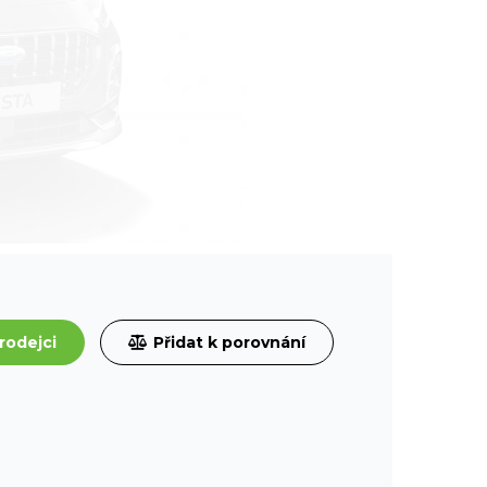
rodejci
Přidat k porovnání