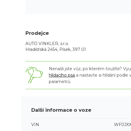
Prodejce
AUTO VINKLER, s.r.o.
Hradišťská 2454, Písek, 397 01
Nenašli jste vůz, po kterém toužíte? Využ
hlídacího psa
a nastavte si hlídání podle
parametrů.
Další informace o voze
VIN
WF0JX