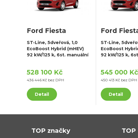
Ford Fiesta
Ford Fiest
ST-Line, 5dveřová, 1,0
ST-Line, 5dveřov
EcoBoost Hybrid (mHEV)
EcoBoost Hybri
92 kW/125 k, 6st. manuální
92 kW/125 k, 6s
528 100 Kč
545 000 Kč
436 446 Kč bez DPH
450 413 Kč bez DPH
Detail
Detail
TOP značky
TOP 