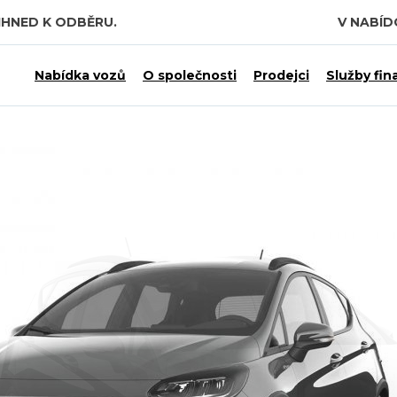
IHNED K ODBĚRU.
V NABÍ
Nabídka vozů
O společnosti
Prodejci
Služby fin