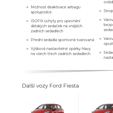
ovlád
Možnost deaktivace airbagu
Strop
spolujezdce
Varo
ISOFIX úchyty pro upevnění
bezpe
dětských sedaček na vnějších
seda
zadních sedadlech
Varo
Přední sedadla sportovně tvarovaná
opuš
Výškově nastavitelné opěrky hlavy
Sedad
na všech třech zadních sedadlech
nasta
Další vozy Ford Fiesta