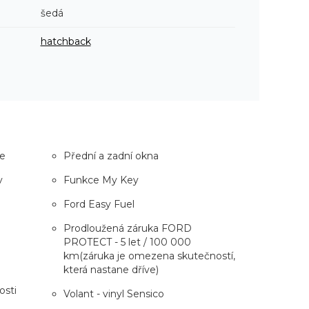
šedá
hatchback
ce
Přední a zadní okna
v
Funkce My Key
Ford Easy Fuel
Prodloužená záruka FORD
PROTECT - 5 let / 100 000
km(záruka je omezena skutečností,
která nastane dříve)
osti
Volant - vinyl Sensico