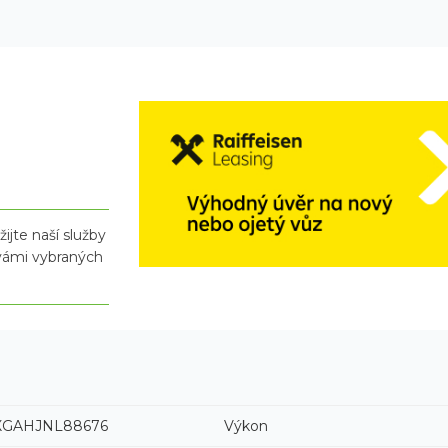
ijte naší služby
 vámi vybraných
XGAHJNL88676
Výkon