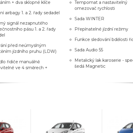
áním + dva sklopné klíče
Tempomat a nastavitelný
omezovač rychlosti
ní airbagy 1. a 2. řady sedadel
Sada WINTER
vný signál nezapnutého
čnostního pásu 1. a 2. řady
Přepínatelné jízdní režimy
del
Funkce sledování bdělosti ři
vání před neúmyslným
Sada Audio 55
těním jízdního pruhu (LDW)
Metalický lak karoserie - spec
lo řidiče manuálně
šedá Magnetic
vitelné ve 4 směrech +