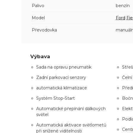
Palivo
benzín
Model
Ford
Fie
Převodovka
manuáln
Výbava
Sada na opravu pneumatik
Střeš
Zadní parkovací senzory
Čelní
automatická klimatizace
Před
Systém Stop-Start
Boční
Automatické přepínání dálkových
Elekt
světel
Podl
Automatická aktivace světlometů
Centr
při snížené viditelnosti