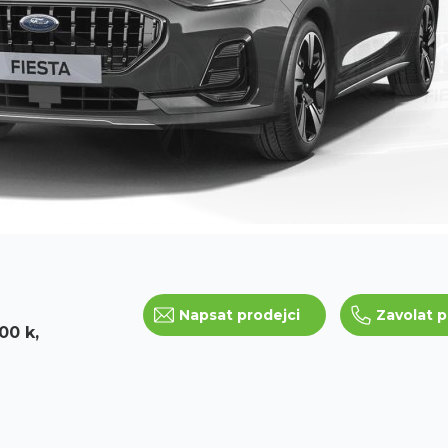
Napsat prodejci
Zavolat p
00 k,