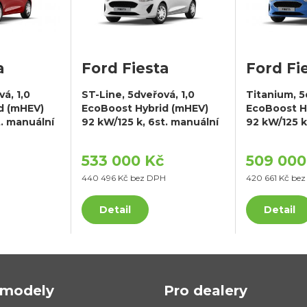
a
Ford Fiesta
Ford Fi
á, 1,0
ST-Line, 5dveřová, 1,0
Titanium, 5
d (mHEV)
EcoBoost Hybrid (mHEV)
EcoBoost H
t. manuální
92 kW/125 k, 6st. manuální
92 kW/125 k
533 000 Kč
509 000
440 496 Kč bez DPH
420 661 Kč be
Detail
Detail
modely
Pro dealery