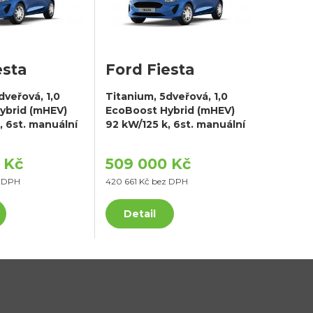
esta
Ford Fiesta
dveřová, 1,0
Titanium, 5dveřová, 1,0
ybrid (mHEV)
EcoBoost Hybrid (mHEV)
, 6st. manuální
92 kW/125 k, 6st. manuální
 Kč
509 000 Kč
z DPH
420 661 Kč bez DPH
Detail