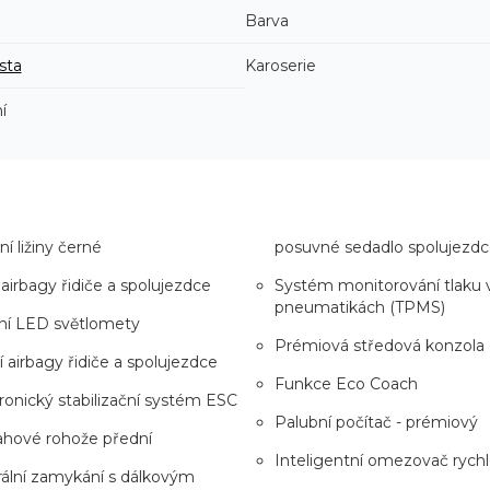
Barva
sta
Karoserie
í
ní ližiny černé
posuvné sedadlo spolujezd
 airbagy řidiče a spolujezdce
Systém monitorování tlaku 
pneumatikách (TPMS)
ní LED světlomety
Prémiová středová konzola
 airbagy řidiče a spolujezdce
Funkce Eco Coach
ronický stabilizační systém ESC
Palubní počítač - prémiový
ahové rohože přední
Inteligentní omezovač rychl
ální zamykání s dálkovým