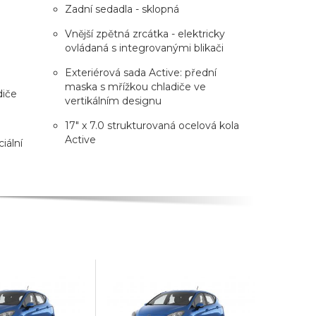
Zadní sedadla - sklopná
Vnější zpětná zrcátka - elektricky
ovládaná s integrovanými blikači
Exteriérová sada Active: přední
maska s mřížkou chladiče ve
diče
vertikálním designu
17" x 7.0 strukturovaná ocelová kola
Active
iální