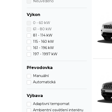
Neuvedeno
Výkon
0 - 60 kW
61 - 80 kW
81 - 114 kW
115 - 160 kW
161 - 196 kW
197 - 1997 kW
Převodovka
Manuální
Automatická
Výbava
Adaptivní tempomat
Ambientní osvětlení interiéru