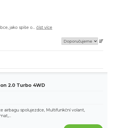
bce, jako spíše o…
číst více
con 2.0 Turbo 4WD
e airbagu spolujezdce, Multifunkční volant,
at,...