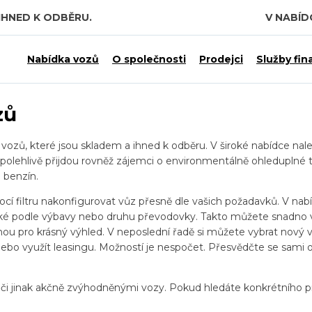
IHNED K ODBĚRU.
V NABÍ
Nabídka vozů
O společnosti
Prodejci
Služby fin
zů
zů, které jsou skladem a ihned k odběru. V široké nabídce nalez
spolehlivě přijdou rovněž zájemci o environmentálně ohleduplné t
 benzín.
 filtru nakonfigurovat vůz přesně dle vašich požadavků. V nab
také podle výbavy nebo druhu převodovky. Takto můžete snadno 
u pro krásný výhled. V neposlední řadě si můžete vybrat nový vů
bo využít leasingu. Možností je nespočet. Přesvědčte se sami o 
i či jinak akčně zvýhodněnými vozy. Pokud hledáte konkrétního p