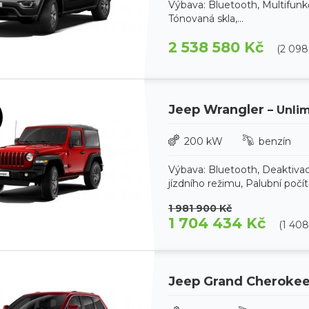
Výbava: Bluetooth, Multifunk
Tónovaná skla,...
2 538 580 Kč
(2 09
Jeep Wrangler
– Unlim
200 kW
benzín
Výbava: Bluetooth, Deaktivac
jízdního režimu, Palubní počíta
1 981 900 Kč
1 704 434 Kč
(1 40
Jeep Grand Cheroke