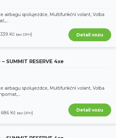
e airbagu spolujezdce, Multifunkční volant, Volba
č,...
 339 Kč
)
Detail vozu
bez DPH
e
– SUMMIT RESERVE 4xe
e airbagu spolujezdce, Multifunkční volant, Volba
mpomat,...
Detail vozu
8 686 Kč
)
bez DPH
e