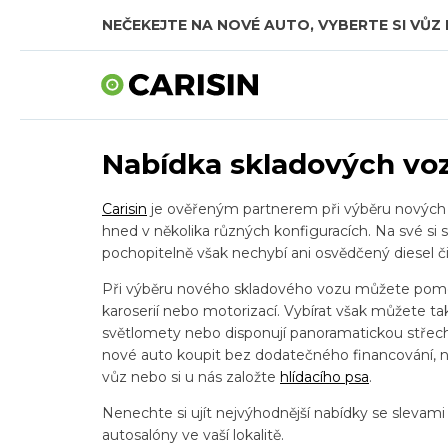
NEČEKEJTE NA NOVÉ AUTO, VYBERTE SI VŮZ 
Nabídka skladových vo
Carisin
je ověřeným partnerem při výběru nových vo
hned v několika různých konfiguracích. Na své si 
pochopitelně však nechybí ani osvědčený diesel či
Při výběru nového skladového vozu můžete pomocí
karoserií nebo motorizací. Vybírat však můžete 
světlomety nebo disponují panoramatickou střecho
nové auto koupit bez dodatečného financování, ne
vůz nebo si u nás založte
hlídacího psa
.
Nenechte si ujít nejvýhodnější nabídky se slevam
autosalóny ve vaší lokalitě.