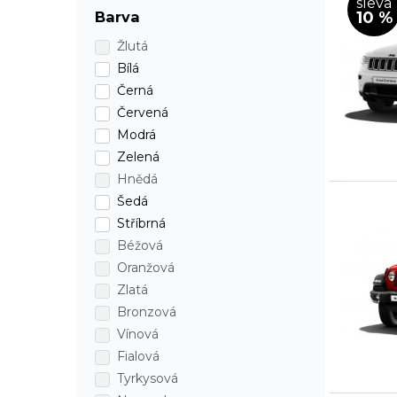
sleva
10 %
Barva
Žlutá
Bílá
Černá
Červená
Modrá
Zelená
Hnědá
Šedá
Stříbrná
Béžová
Oranžová
Zlatá
Bronzová
Vínová
Fialová
Tyrkysová