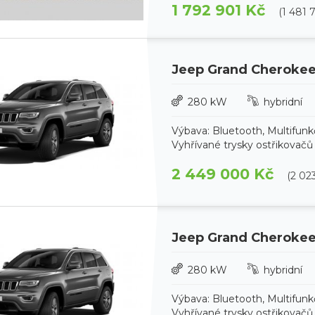
1 792 901 Kč
(1 481 
Jeep Grand Cheroke
280 kW
hybridní
Výbava: Bluetooth, Multifun
Vyhřívané trysky ostřikovačů č
2 449 000 Kč
(2 02
Jeep Grand Cheroke
280 kW
hybridní
Výbava: Bluetooth, Multifun
Vyhřívané trysky ostřikovačů č