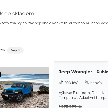
Jeep skladem
ě této značky ani tak nejedná o konkrétní automobilku nebo výro
iltry
Jeep
Jeep Wrangler
– Rubi
200 kW
benzín
Výbava: Bluetooth, Deaktivac
Tempomat, Adaptivní tempom
1 992 900 Kč