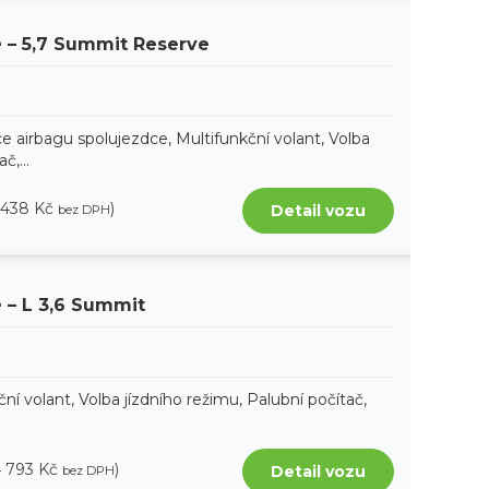
e
– 5,7 Summit Reserve
e airbagu spolujezdce, Multifunkční volant, Volba
č,...
 438 Kč
)
Detail vozu
bez DPH
e
– L 3,6 Summit
ní volant, Volba jízdního režimu, Palubní počítač,
4 793 Kč
)
Detail vozu
bez DPH