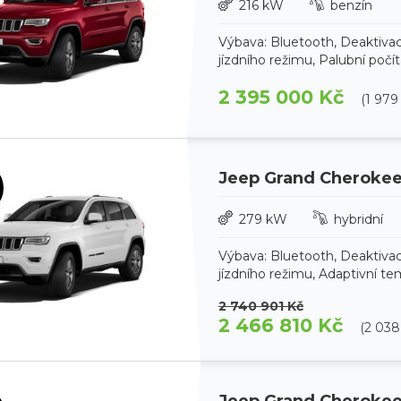
216 kW
benzín
Výbava: Bluetooth, Deaktivac
jízdního režimu, Palubní počíta
2 395 000 Kč
(1 979
Jeep Grand Cheroke
279 kW
hybridní
Výbava: Bluetooth, Deaktivac
jízdního režimu, Adaptivní te
2 740 901 Kč
2 466 810 Kč
(2 03
Jeep Grand Cheroke