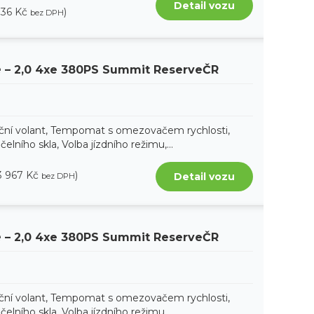
Detail vozu
736 Kč
)
bez DPH
e
– 2,0 4xe 380PS Summit ReserveČR
kční volant, Tempomat s omezovačem rychlosti,
elního skla, Volba jízdního režimu,...
3 967 Kč
)
Detail vozu
bez DPH
e
– 2,0 4xe 380PS Summit ReserveČR
kční volant, Tempomat s omezovačem rychlosti,
elního skla, Volba jízdního režimu,...