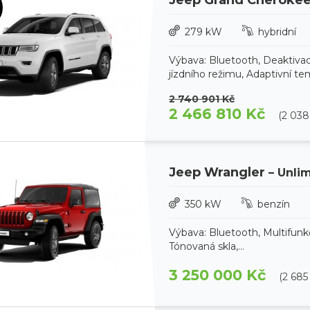
279 kW
hybridní
Výbava: Bluetooth, Deaktivac
jízdního režimu, Adaptivní te
2 740 901 Kč
2 466 810 Kč
(2 03
Jeep Wrangler
– Unli
350 kW
benzín
Výbava: Bluetooth, Multifunk
Tónovaná skla,...
3 250 000 Kč
(2 68