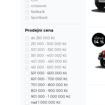
crossover
fastback
Sportback
Prodejní cena
sleva
do
250 000 Kč
14 %
251 000 -
300 000 Kč
301 000 -
350 000 Kč
351 000 -
400 000 Kč
401 000 -
450 000 Kč
451 000 -
500 000 Kč
501 000 -
600 000 Kč
601 000 -
700 000 Kč
701 000 -
800 000 Kč
801 000 -
900 000 Kč
901 000 -
1 000 000 Kč
nad 1 000 000 Kč