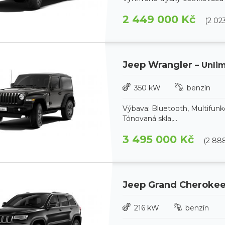
2 449 000 Kč
(2 02
Jeep Wrangler
– Unli
350 kW
benzín
Výbava: Bluetooth, Multifunk
Tónovaná skla,...
3 495 000 Kč
(2 88
Jeep Grand Cheroke
216 kW
benzín