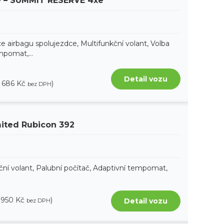
– SUMMIT RESERVE 4xe
e airbagu spolujezdce, Multifunkční volant, Volba
mpomat,...
Detail vozu
8 686 Kč
)
bez DPH
mited Rubicon 392
ční volant, Palubní počítač, Adaptivní tempomat,
5 950 Kč
)
Detail vozu
bez DPH