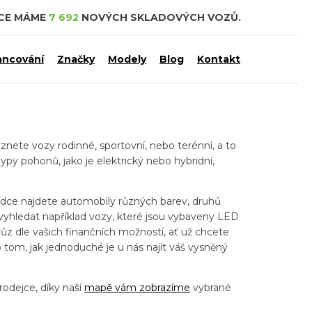
DCE MÁME
7 692
NOVÝCH SKLADOVÝCH VOZŮ.
ancování
Značky
Modely
Blog
Kontakt
nete vozy rodinné, sportovní, nebo terénní, a to
ypy pohonů, jako je elektrický nebo hybridní,
ídce najdete automobily různých barev, druhů
vyhledat například vozy, které jsou vybaveny LED
z dle vašich finančních možností, ať už chcete
tom, jak jednoduché je u nás najít váš vysněný
rodejce, díky naší
mapě vám zobrazíme
vybrané