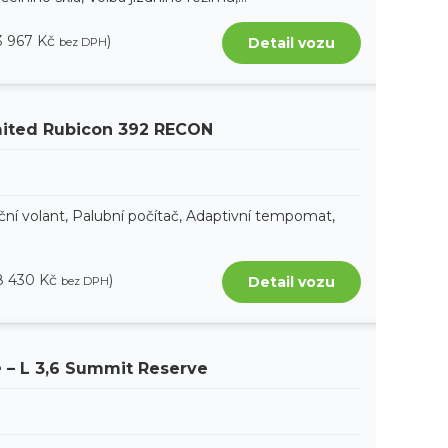
3 967 Kč
)
Detail vozu
bez DPH
mited Rubicon 392 RECON
ční volant, Palubní počítač, Adaptivní tempomat,
8 430 Kč
)
Detail vozu
bez DPH
e
– L 3,6 Summit Reserve