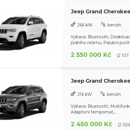
Jeep Grand Cheroke
266 kW
benzín
Výbava: Bluetooth, Deaktivac
jízdního režimu, Palubní počíta
2 550 000 Kč
(2 107
Jeep Grand Cheroke
216 kW
benzín
Výbava: Bluetooth, Multifunkč
Adaptivní tempomat,...
2 450 000 Kč
(2 02