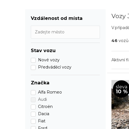
Vozy 
Vzdálenost od místa
V případ
46
vozů
Stav vozu
Aktivní f
Nové vozy
Předváděcí vozy
Značka
sleva
10 %
Alfa Romeo
Audi
Citroën
Dacia
Fiat
Ford