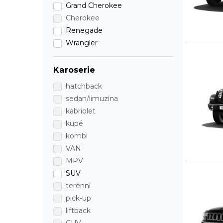
Grand Cherokee
Cherokee
Renegade
Wrangler
Karoserie
hatchback
sedan/limuzína
kabriolet
kupé
kombi
VAN
MPV
SUV
terénní
pick-up
liftback
CUV