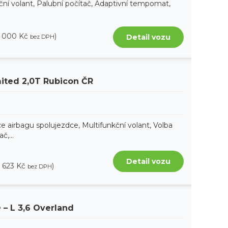
ční volant, Palubní počítač, Adaptivní tempomat,
8 000 Kč
)
Detail vozu
bez DPH
ited 2,0T Rubicon ČR
e airbagu spolujezdce, Multifunkční volant, Volba
č,...
Detail vozu
8 623 Kč
)
bez DPH
e
– L 3,6 Overland