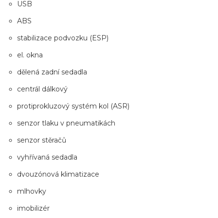
USB
ABS
stabilizace podvozku (ESP)
el. okna
dělená zadní sedadla
centrál dálkový
protiprokluzový systém kol (ASR)
senzor tlaku v pneumatikách
senzor stěračů
vyhřívaná sedadla
dvouzónová klimatizace
mlhovky
imobilizér