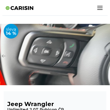
sleva
14 %
Jeep Wrangler
Unlimited 2,0T Rubicon ČR