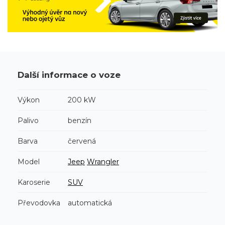
Další informace o voze
Výkon
200 kW
Palivo
benzín
Barva
červená
Model
Jeep
Wrangler
Karoserie
SUV
Převodovka
automatická