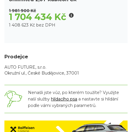
1 981 900 Kč
1 704 434 Kč
1 408 623 Kč bez DPH
Prodejce
AUTO FUTURE, s.r.o.
Okružní ul., České Budějovice, 37001
Nenašli jste vůz, po kterém toužíte? Využijte
naší služby
hlídacího psa
a nastavte si hlídání
podle vámi vybraných parametrů.