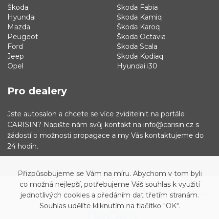
Škoda
Škoda Fabia
Hyundai
Škoda Kamiq
Mazda
Škoda Karoq
Peugeot
Škoda Octavia
Ford
Škoda Scala
Jeep
Škoda Kodiaq
Opel
Hyundai i30
Pro dealery
Jste autosalon a chcete se více zviditelnit na portále
CARISIN? Napište nám svůj kontakt na info@carisin.cz s
žádostí o možnosti propagace a my Vás kontaktujeme do
24 hodin.
Přizpůsobujeme se Vám na míru. Abychom v tom byli
co možná nejlepší, potřebujeme Váš souhlas k využití
© 2019 - 2021 Carisin.cz
Archiv vozů
Facebook
jednotlivých cookies a předáním dat třetím stranám.
Souhlas udělíte kliknutím na tlačítko "OK".