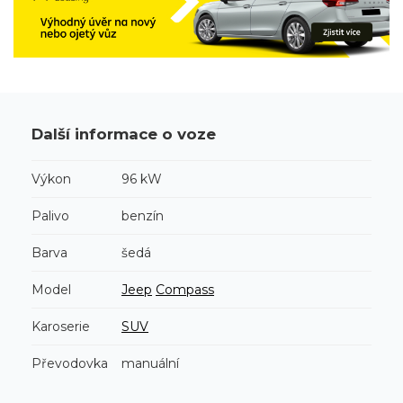
Další informace o voze
Výkon
96 kW
Palivo
benzín
Barva
šedá
Model
Jeep
Compass
Karoserie
SUV
Převodovka
manuální