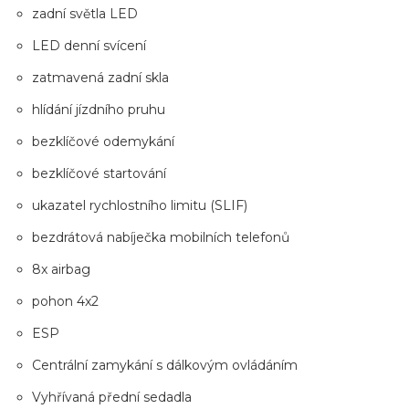
zadní světla LED
LED denní svícení
zatmavená zadní skla
hlídání jízdního pruhu
bezklíčové odemykání
bezklíčové startování
ukazatel rychlostního limitu (SLIF)
bezdrátová nabíječka mobilních telefonů
8x airbag
pohon 4x2
ESP
Centrální zamykání s dálkovým ovládáním
Vyhřívaná přední sedadla