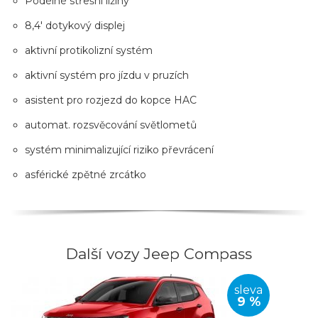
Podélné střešní ližiny
8,4' dotykový displej
aktivní protikolizní systém
aktivní systém pro jízdu v pruzích
asistent pro rozjezd do kopce HAC
automat. rozsvěcování světlometů
systém minimalizující riziko převrácení
asférické zpětné zrcátko
Další vozy Jeep Compass
sleva
9 %