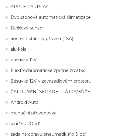
APPLE CARPLAY
Dvouzónová automatická klimatizace
Dešťový senzor
asistent stability přívěsu (TSA)
alu kola
Zasůvka 12V
Elektrochromatické zpětné zrcátko
Zásuvka 12V v zavazadlovém prostoru
ČALOUNĚNÍ SEDADEL LÁTKA/KŮŽE
Android Auto
manuální převodovka
plní 'EURO VI'
sada na opravu pneumatik (fix & go)