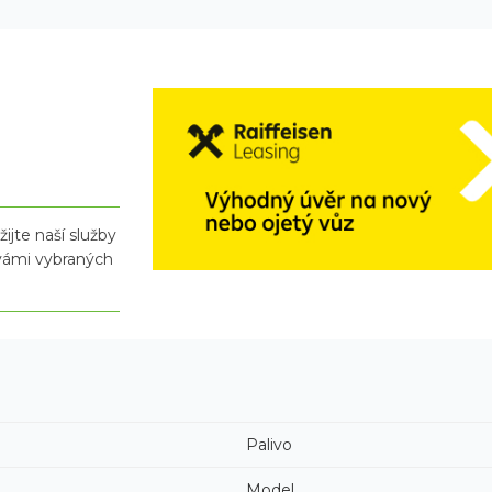
ijte naší služby
 vámi vybraných
Palivo
Model