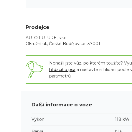
Prodejce
AUTO FUTURE, s.r.o.
Okružní ul., České Budějovice, 37001
Nenašli jste vůz, po kterém toužíte? Využ
hlídacího psa
a nastavte si hlídání podle
parametrů.
Další informace o voze
Výkon
118 kW
Barva
bílá