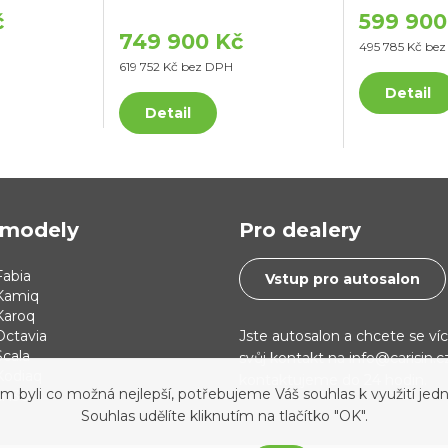
č
599 900
749 900 Kč
495 785 Kč be
619 752 Kč bez DPH
Detail
Detail
modely
Pro dealery
abia
Vstup pro autosalon
Kamiq
Karoq
Jste autosalon a chcete se ví
Octavia
cala
svůj kontakt na info@carisin.
Kodiaq
kontaktujeme do 24 hodin.
yli co možná nejlepší, potřebujeme Váš souhlas k využití jedn
 i30
Souhlas udělíte kliknutím na tlačítko "OK".