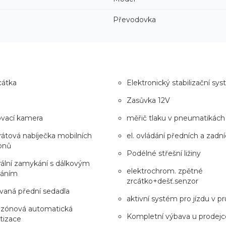
Převodovka
rcátka
Elektronický stabilizační s
Zasůvka 12V
ovací kamera
měřič tlaku v pneumatikác
átová nabíječka mobilních
el. ovládání předních a zadn
onů
Podélné střešní ližiny
ální zamykání s dálkovým
elektrochrom. zpětné
dáním
zrcátko+dešť.senzor
vaná přední sedadla
aktivní systém pro jízdu v p
zónová automatická
Kompletní výbava u prodejc
tizace