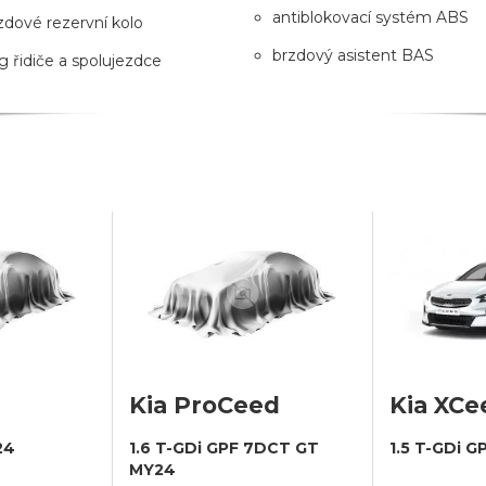
antiblokovací systém ABS
dové rezervní kolo
brzdový asistent BAS
g řidiče a spolujezdce
Kia ProCeed
Kia XCe
24
1.6 T-GDi GPF 7DCT GT
1.5 T-GDi 
MY24