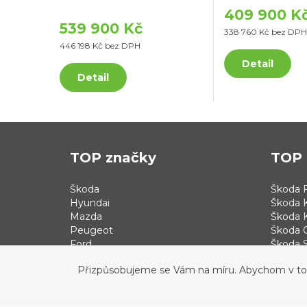
409 900 K
539 900 Kč
338 760 Kč bez DPH
446 198 Kč bez DPH
Detail
Detail
TOP značky
TOP 
Škoda
Škoda F
Hyundai
Škoda 
Mazda
Škoda 
Peugeot
Škoda 
Ford
Škoda S
Jeep
Škoda 
Přizpůsobujeme se Vám na míru. Abychom v tom b
Opel
Hyundai