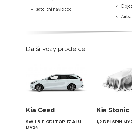
Dojez
satelitní navigace
Airba
Další vozy prodejce
Kia Ceed
Kia Stonic
SW 1.5 T-GDi TOP 17 ALU
1,2 DPI SPIN MY
MY24