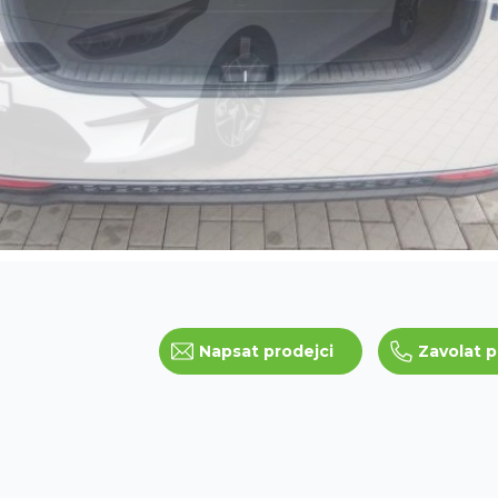
Napsat prodejci
Zavolat p