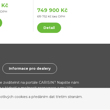
 Kč
749 900 Kč
z DPH
619 752 Kč bez DPH
Detail
Informace pro dealery
ce zviditelnit na portále CARISIN? Napište nám
cz s žádostí o možnosti propagace a my Vás
otlivých cookies a předáním dat třetím stranám.