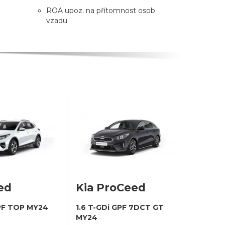
ROA upoz. na přítomnost osob
vzadu
ed
Kia ProCeed
GPF TOP MY24
1.6 T-GDi GPF 7DCT GT
MY24