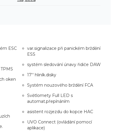
ystém ESC
var.signalizace při panickém brždění
ESS
systém sledování únavy řidiče DAW
h TPMS
17'' hliník.disky
ích oken
Systém nouzového brždění FCA
Světlomety Full LED s
automat.přepínáním
asistent rozjezdu do kopce HAC
ruzích
UVO Connect (ovládání pomocí
e.
aplikace)