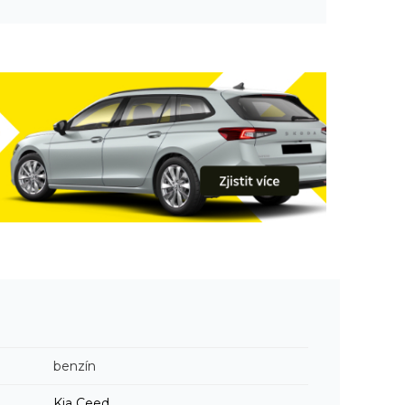
benzín
Kia
Ceed