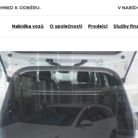
IHNED K ODBĚRU.
V NABÍ
Nabídka vozů
O společnosti
Prodejci
Služby fin