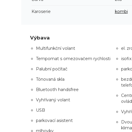
Karoserie
kombi
Výbava
Multifunkční volant
el. z
Tempomat s omezovačem rychlosti
isofix
Palubní počítač
park
Tónovaná skla
bezdr
telef
Bluetooth handsfree
Centr
Vyhřívaný volant
ovlá
USB
Vyhří
parkovací asistent
Dvou
klima
mlhovky