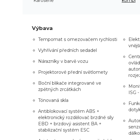
Karoserie
kombi
Výbava
Tempomat s omezovačem rychlosti
Elekt
vnějš
Vyhřívání předních sedadel
Centr
Nárazníky v barvě vozu
ovlád
auto
Projektorové přední světlomety
rozje
Boční blikače integrované ve
Monit
zpětných zrcátkách
ISG -
Tónovaná skla
Funkc
doty
Antiblokovací systém ABS +
elektronický rozdělovač brzdné síly
Auto
EBD + brzdový asistent BA +
senzo
stabilizační systém ESC
dálk