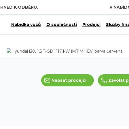
IHNED K ODBĚRU.
V NABÍ
Nabídka vozů
O společnosti
Prodejci
Služby fin
Napsat prodejci
Zavolat p