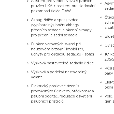
Asistent pro vedení vozu v jízdních
Asyme
pruzích LKA + asistent pro sledování
seda
pozornosti řidiče DAW
Čtecí
Airbag řidiče a spolujezdce
schrá
(vypínatelný), boční airbagy
zrcát
předních sedadel a okenní airbagy
pro přední a zadní sedadla
Blue
Funkce varovných světel při
Ovlád
nouzovém brzdění, imobilizér,
úchyty pro dětskou sedačku (Isofix)
16" k
205/5
Výškově nastavitelné sedadlo řidiče
Kůží 
Výškově a podélně nastavitelný
páky
volant
Elekt
Elektrický posilovač řízení s
okna
proměnným účinkem, otáčkoměr a
palubní počítač, regulace osvětlení
Volič
palubních přístrojů
(jen