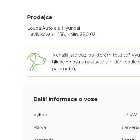
Prodejce
Louda Auto a.s. Hyundai
Havlíčkova ul. 158, Kolín, 280 02
Nenašli jste vůz, po kterém toužíte? Využ
hlídacího psa
a nastavte si hlídání podle
parametrů.
Další informace o voze
Výkon
117 kW
Barva
červená