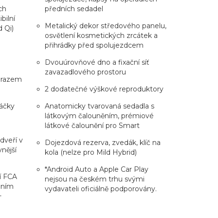
ch
předních sedadel
bilní
Metalický dekor středového panelu,
d Qi)
osvětlení kosmetických zrcátek a
přihrádky před spolujezdcem
Dvouúrovňové dno a fixační síť
zavazadlového prostoru
brazem
2 dodatečné výškové reproduktory
táčky
Anatomicky tvarovaná sedadla s
látkovým čalouněním, prémiové
látkové čalounění pro Smart
 dveří v
Dojezdová rezerva, zvedák, klíč na
nější
kola (nelze pro Mild Hybrid)
*Android Auto a Apple Car Play
í FCA
nejsou na českém trhu svými
áním
vydavateli oficiálně podporovány.
+