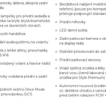
tricky dělená, sklopná zadní
Bezdrátové nabíjení mobilní
dla
telefonů (pouze pro kompati
přístroje podporující standar
 lampičky pro přední sedadla a
nka na brýle, krytá kosmetická
Přední mlhovky
ka ve slunečních clonách
LED denní světla
tooth handsfree
Zadní parkovací kamera s o
ání audiosystému na volantu
na displeji rádia
ola z lehké slitiny, pneumatiky
Statické přisvěcování do za
5 R16
Přední parkovací senzory
potažený volant a hlavice řadící
Vnější zpětná zrcátka a kliky
barvě vozu (černě lakovaná v
ricky ovládaná přední a zadní
zrcátka pro Style Premium)
Autonomní nouzové brzděn
 jízdních režimů Drive Mode
vč. detekce chodců s varov
 s převodovkou DCT)
před čelním nárazem FCW 