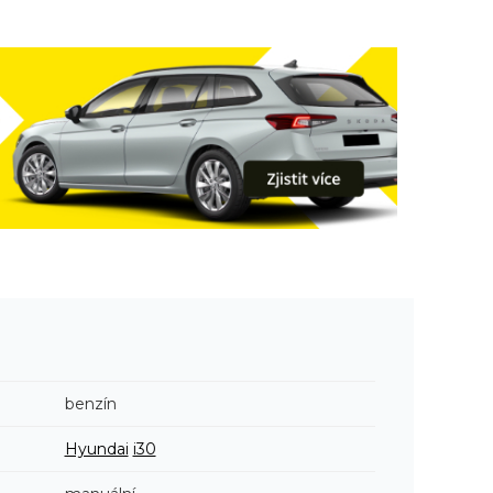
benzín
Hyundai
i30