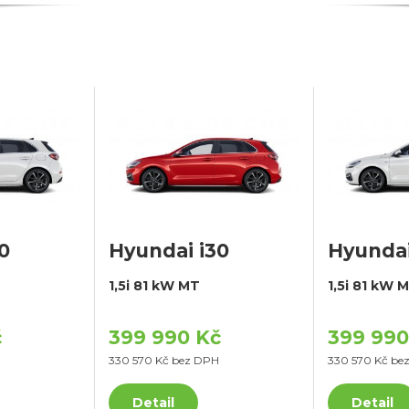
0
Hyundai i30
Hyundai
1,5i 81 kW MT
1,5i 81 kW 
č
399 990 Kč
399 990
330 570 Kč bez DPH
330 570 Kč be
Detail
Detail