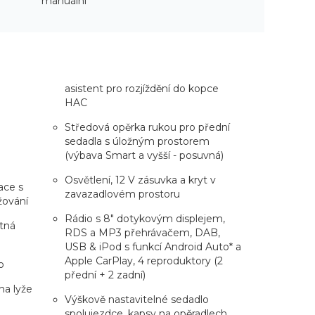
manuální
asistent pro rozjíždění do kopce
HAC
Středová opěrka rukou pro přední
sedadla s úložným prostorem
(výbava Smart a vyšší - posuvná)
Osvětlení, 12 V zásuvka a kryt v
ace s
zavazadlovém prostoru
žování
Rádio s 8" dotykovým displejem,
ětná
RDS a MP3 přehrávačem, DAB,
USB & iPod s funkcí Android Auto* a
Apple CarPlay, 4 reproduktory (2
o
přední + 2 zadní)
na lyže
Výškově nastavitelné sedadlo
spolujezdce, kapsy na opěradlech