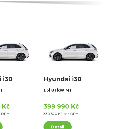
 i30
Hyundai i30
MT
1,5i 81 kW MT
 Kč
399 990 Kč
z DPH
330 570 Kč bez DPH
Detail