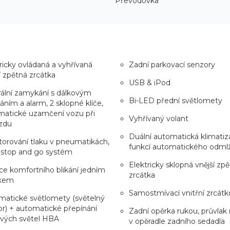
Převodovka
ricky ovládaná a vyhřívaná
Zadní parkovací senzory
í zpětná zrcátka
USB & iPod
ální zamykání s dálkovým
Bi-LED přední světlomety
áním a alarm, 2 sklopné klíče,
matické uzamčení vozu při
Vyhřívaný volant
zdu
Duální automatická klimatiz
orování tlaku v pneumatikách,
funkcí automatického odml
 stop and go systém
Elektricky sklopná vnější zp
e komfortního blikání jedním
zrcátka
kem
Samostmívací vnitřní zrcátk
matické světlomety (světelný
r) + automatické přepínání
Zadní opěrka rukou, průvlak 
ových světel HBA
v opěradle zadního sedadla