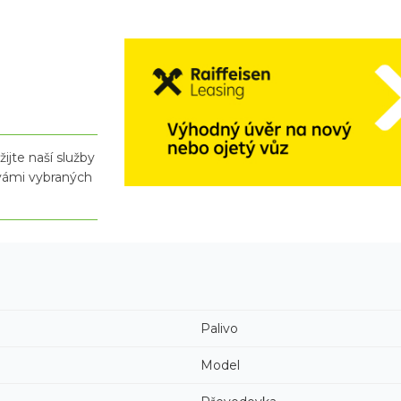
ijte naší služby
 vámi vybraných
Palivo
Model