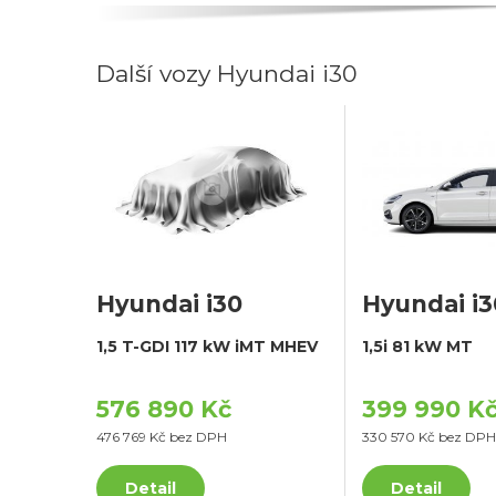
Další vozy Hyundai i30
Hyundai i30
Hyundai i3
1,5 T-GDI 117 kW iMT MHEV
1,5i 81 kW MT
576 890 Kč
399 990 K
476 769 Kč bez DPH
330 570 Kč bez DPH
Detail
Detail