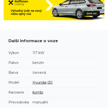
Další informace o voze
Výkon
117 kW
Palivo
benzín
Barva
červená
Model
Hyundai
i30
Karoserie
kombi
Převodovka
manuální