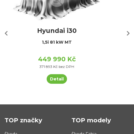
Hyundai i30
1,5i 81 kW MT
449 990 Kč
371 893 Kč bez DPH
Detail
TOP značky
TOP modely
Škoda
Škoda Fabia