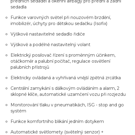
předních sedadel a okenní airbagy pro přední a zadní
sedadla
Funkce varovných světel při nouzovém brzdění,
imobilizér, úchyty pro dětskou sedačku (Isofix)
Výškově nastavitelné sedadlo řidiče
Výškově a podélně nastavitelný volant
Elektrický posilovač řízení s proměnným účinkem,
otáčkoměr a palubní počítač, regulace osvětlení
palubních přístrojů
Elektricky ovládaná a vyhřívaná vnější zpětná zrcátka
Centrální zamykání s dálkovým ovládáním a alarm, 2
sklopné klíče, automatické uzamčení vozu při rozjezdu
Monitorování tlaku v pneumatikách, ISG - stop and go
systém
Funkce komfortního blikání jedním dotykem
Automatické světlomety (světelný senzor) +