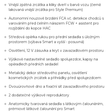
Vnější zpětná zrcátka a kliky dveří v barvě vozu (černě
lakovaná vnější zrcátka pro Style Premium)
Autonomní nouzové brzdění FCA vč. detekce chodců s
varováním před čelním nárazem FCW + asistent pro
rozjíždění do kopce HAC
Středová opěrka rukou pro přední sedadla s úložným
prostorem (výbava Smart a vyšší - posuvná)
Osvětlení, 12 V zásuvka a kryt v zavazadlovém prostoru
Výškově nastavitelné sedadlo spolujezdce, kapsy na
opěradlech předních sedadel
Metalický dekor středového panelu, osvětlení
kosmetických zrcátek a přihrádky před spolujezdcem
Dvouúrovňové dno a fixační síť zavazadlového prostoru
2 dodatečné výškové reproduktory
Anatomicky tvarovaná sedadla s látkovým čalouněním,
prémiové látkové čalounění pro Smart