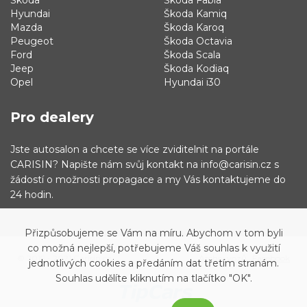
Hyundai
Škoda Kamiq
Mazda
Škoda Karoq
Peugeot
Škoda Octavia
Ford
Škoda Scala
Jeep
Škoda Kodiaq
Opel
Hyundai i30
Pro dealery
Jste autosalon a chcete se více zviditelnit na portále
CARISIN? Napište nám svůj kontakt na info@carisin.cz s
žádostí o možnosti propagace a my Vás kontaktujeme do
24 hodin.
Přizpůsobujeme se Vám na míru. Abychom v tom byli
co možná nejlepší, potřebujeme Váš souhlas k využití
© 2019 - 2021 Carisin.cz
Archiv vozů
Facebook
jednotlivých cookies a předáním dat třetím stranám.
Souhlas udělíte kliknutím na tlačítko "OK".