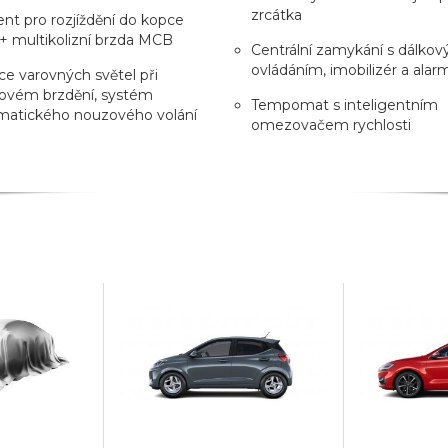
zrcátka
ent pro rozjíždění do kopce
 multikolizní brzda MCB
Centrální zamykání s dálko
ovládáním, imobilizér a alar
e varovných světel při
ovém brzdění, systém
Tempomat s inteligentním
matického nouzového volání
omezovačem rychlosti