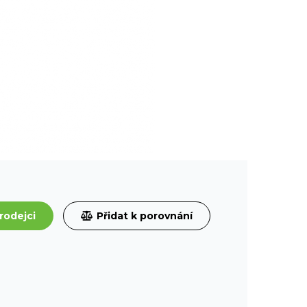
rodejci
Přidat k porovnání