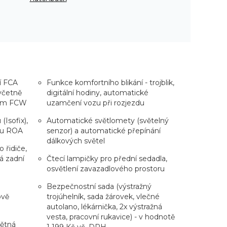
í FCA
Funkce komfortního blikání - trojblik,
včetně
digitální hodiny, automatické
zem FCW
uzamčení vozu při rozjezdu
Isofix),
Automatické světlomety (světelný
adu ROA
senzor) a automatické přepínání
dálkových světel
 řidiče,
á zadní
Čtecí lampičky pro přední sedadla,
osvětlení zavazadlového prostoru
Bezpečnostní sada (výstražný
ově
trojúhelník, sada žárovek, vlečné
autolano, lékárnička, 2x výstražná
vesta, pracovní rukavice) - v hodnotě
pětná
1 199 Kč vč. DPH