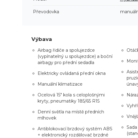
Převodovka
manuáln
Výbava
Airbag řidiče a spolujezdce
Otáčk
(vypínatelný u spolujezdce) a boční
Monit
airbagy pro přední sedadla
Asist
Elektricky ovládaná přední okna
pruzí
Manuální klimatizace
únav
Ocelová 15" kola s celoplošnými
Náraz
kryty, pneumatiky 185/65 R15
Vyhří
Denní světla na místě předních
Vnějš
mlhovek
Sada
Antiblokovací brzdový systém ABS
(stan
+ elektronický rozdělovač brzdné