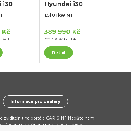
 i30
Hyundai i30
MT
1,5i 81 kW MT
 Kč
389 990 Kč
z DPH
322 306 Kč bez DPH
Detail
Informace pro dealery
ce zviditelnit na portále CARISIN? Napište nám
cz s žádostí o možnosti propagace a my Vás