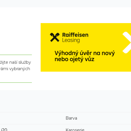
ijte naší služby
 vámi vybraných
Barva
i20
Karoserie