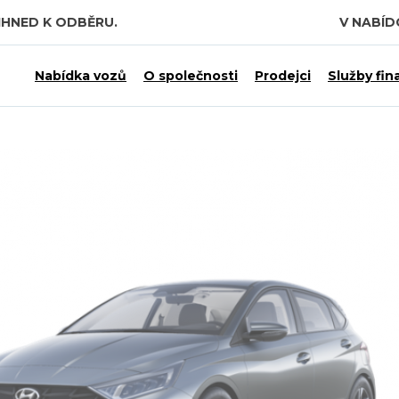
IHNED K ODBĚRU.
V NABÍ
Nabídka vozů
O společnosti
Prodejci
Služby fin