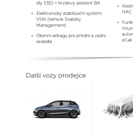
síly EBD + brzdový asistent BA
Asist
HAC +
Elektronický stabilizační systém
VSM (Vehicle Stability
Funkc
Management)
nouz
auto
Okenní airbagy pro přední a zadní
eCall
sedadla
Další vozy prodejce