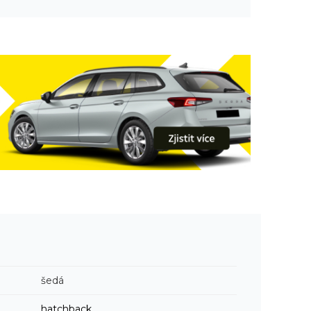
šedá
hatchback