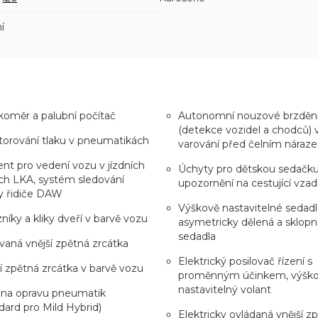
í
oměr a palubní počítač
Autonomní nouzové brzděn
(detekce vozidel a chodců) 
orování tlaku v pneumatikách
varování před čelním nára
ent pro vedení vozu v jízdních
Úchyty pro dětskou sedačku (
ch LKA, systém sledování
upozornění na cestující vz
y řidiče DAW
Výškově nastavitelné sedadlo
níky a kliky dveří v barvě vozu
asymetricky dělená a sklopn
sedadla
vaná vnější zpětná zrcátka
Elektrický posilovač řízení s
í zpětná zrcátka v barvě vozu
proměnným účinkem, výšk
nastavitelný volant
 na opravu pneumatik
dard pro Mild Hybrid)
Elektricky ovládaná vnější z