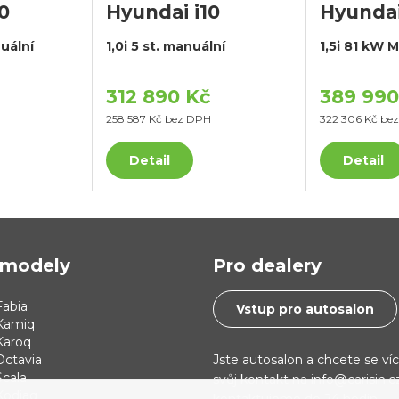
0
Hyundai i10
Hyundai
nuální
1,0i 5 st. manuální
1,5i 81 kW 
312 890 Kč
389 990
258 587 Kč bez DPH
322 306 Kč be
Detail
Detail
modely
Pro dealery
abia
Vstup pro autosalon
Kamiq
Karoq
Jste autosalon a chcete se ví
Octavia
cala
svůj kontakt na info@carisin.
Kodiaq
kontaktujeme do 24 hodin.