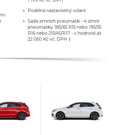
Podélně nastavitelný volant
vým
m
Sada zimních pneumatik - 4 zimní
pneumatiky 185/65 R15 nebo 195/55
R16 nebo 215/45/R17 - v hodnotě až
22 050 Kč vč. DPH †