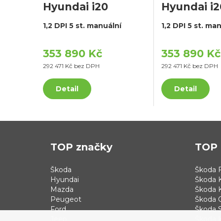
Hyundai i20
Hyundai i2
1,2 DPI 5 st. manuální
1,2 DPI 5 st. ma
353 890 Kč
353 890 Kč
292 471 Kč bez DPH
292 471 Kč bez DPH
Detail
Detail
TOP značky
TOP 
Škoda
Škoda F
Hyundai
Škoda 
Mazda
Škoda 
Peugeot
Škoda 
Ford
Škoda S
Jeep
Škoda 