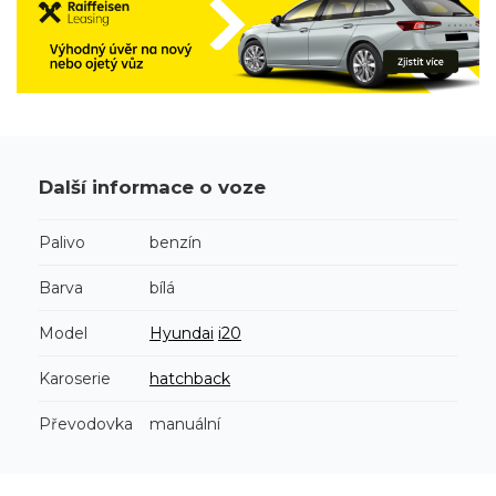
Další informace o voze
Palivo
benzín
Barva
bílá
Model
Hyundai
i20
Karoserie
hatchback
Převodovka
manuální