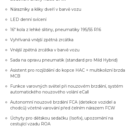
Nárazníky a kliky dveří v barvě vozu
LED denní svícení
16" kola z lehké slitiny, pneumatiky 195/55 R16
Vyhřívaná vnější zpětná zrcátka
Vnější zpětná zrcátka v barvě vozu
Sada na opravu pneumatik (standard pro Mild Hybrid)
Asistent pro rozjíždění do kopce HAC + multikolizní brzda
MCB
Funkce varovných světel při nouzovém brzdění, systém
automatického nouzového volání eCall
Autonomní nouzové brzdění FCA (detekce vozidel a
chodců) včetně varování před čelním nárazem FCW
Úchyty pro dětskou sedačku (Isofix), upozornění na
cestující vzadu ROA