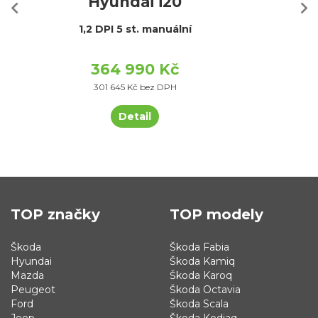
Hyundai i20
1,2 DPI 5 st. manuální
364 990 Kč
301 645 Kč bez DPH
Detail
TOP značky
TOP modely
Škoda
Škoda Fabia
Hyundai
Škoda Kamiq
Mazda
Škoda Karoq
Peugeot
Škoda Octavia
Ford
Škoda Scala
Jeep
Škoda Kodiaq