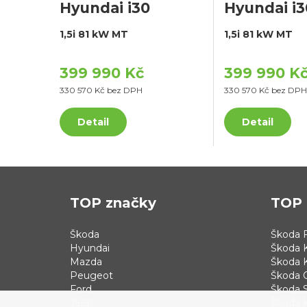
Hyundai i30
Hyundai i3
1,5i 81 kW MT
1,5i 81 kW MT
399 990 Kč
399 990 K
330 570 Kč bez DPH
330 570 Kč bez DPH
Detail
Detail
TOP značky
TOP 
Škoda
Škoda F
Hyundai
Škoda 
Mazda
Škoda 
Peugeot
Škoda 
Ford
Škoda S
Jeep
Škoda 