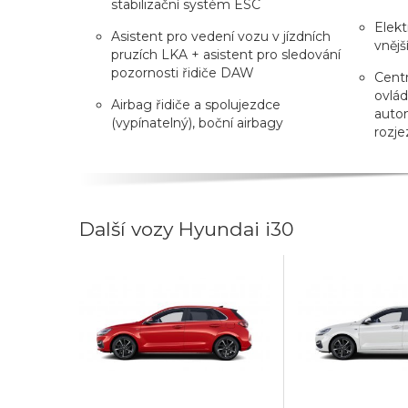
stabilizační systém ESC
Elekt
Asistent pro vedení vozu v jízdních
vnějš
pruzích LKA + asistent pro sledování
pozornosti řidiče DAW
Centr
ovlád
Airbag řidiče a spolujezdce
auto
(vypínatelný), boční airbagy
rozje
Další vozy Hyundai i30