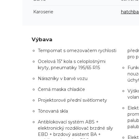
Karoserie
hatchba
Výbava
Tempomat s omezovačem rychlosti
předn
pro p
Ocelová 15" kola s celoplošnými
kryty, pneumatiky 195/65 R15
Funkc
nouzo
Nárazníky v barvě vozu
úchyt
Černá maska chladiče
Výško
volan
Projektorové přední světlomety
Elekt
Tónovaná skla
prom
palub
Antiblokovací systém ABS +
palub
elektronický rozdělovač brzdné síly
EBD + brzdový asistent BA +
Elekt