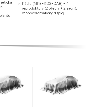
smetická
Rádio (MP3+RDS+DAB) + 4
ch
reproduktory (2 přední + 2 zadní),
monochromatický displej
olantu