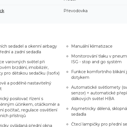
ck
Převodovka
ích sedadel a okenní airbagy
Manuální klimatizace
řední a zadní sedadla
Monitorování tlaku v pneum
e varovných světel při
ISG - stop and go systém
vém brzdění, imobilizér,
Funkce komfortního blikání
y pro dětskou sedačku (Isofix)
dotykem
vě a podélně nastavitelný
Automatické světlomety (sv
t
senzor) + automatické přepí
rický posilovač řízení s
dálkových světel HBA
ěnným účinkem, otáčkoměr a
Asymetricky dělená, sklopná
ní počítač, regulace osvětlení
sedadla
ních přístrojů
Čtecí lampičky pro přední s
ricky ovládaná přední okna