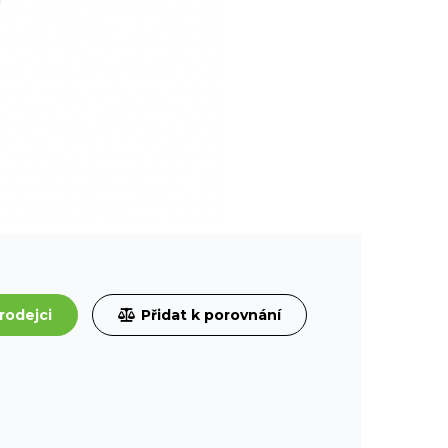
rodejci
Přidat k porovnání