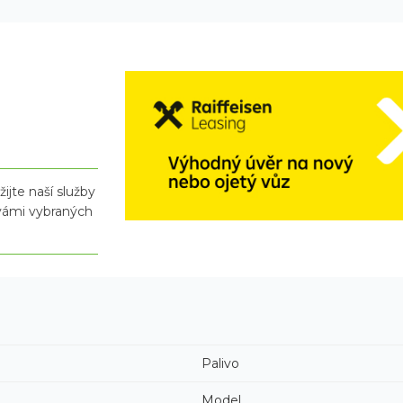
ijte naší služby
 vámi vybraných
Palivo
Model