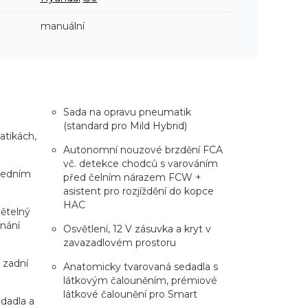
manuální
Sada na opravu pneumatik
(standard pro Mild Hybrid)
atikách,
Autonomní nouzové brzdění FCA
vč. detekce chodců s varováním
 jedním
před čelním nárazem FCW +
asistent pro rozjíždění do kopce
HAC
ětelný
nání
Osvětlení, 12 V zásuvka a kryt v
zavazadlovém prostoru
 zadní
Anatomicky tvarovaná sedadla s
látkovým čalouněním, prémiové
látkové čalounění pro Smart
edadla a