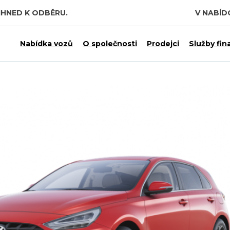
IHNED K ODBĚRU.
V NABÍ
Nabídka vozů
O společnosti
Prodejci
Služby fin