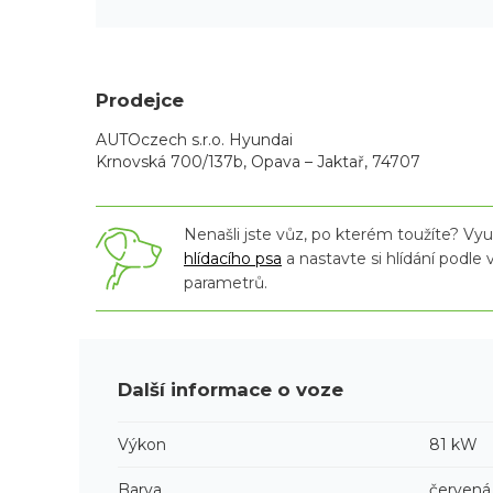
Prodejce
AUTOczech s.r.o. Hyundai
Krnovská 700/137b, Opava – Jaktař, 74707
Nenašli jste vůz, po kterém toužíte? Využ
hlídacího psa
a nastavte si hlídání podle
parametrů.
Další informace o voze
Výkon
81 kW
Barva
červená