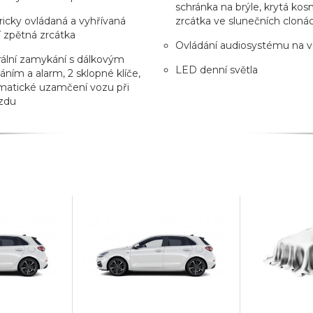
schránka na brýle, krytá ko
ricky ovládaná a vyhřívaná
zrcátka ve slunečních cloná
í zpětná zrcátka
Ovládání audiosystému na v
ální zamykání s dálkovým
LED denní světla
áním a alarm, 2 sklopné klíče,
matické uzamčení vozu při
zdu