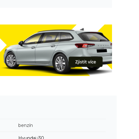
benzín
Hyundai
i30