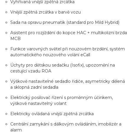
Vyhřívaná vnější zpětná zrcátka
Vnější zpětná zrcátka v barvě vozu
Sada na opravu pneumatik (standard pro Mild Hybrid)
Asistent pro rozjíždění do kopce HAC + multikolizní brzda
MCB
Funkce varovných světel při nouzovém brzdění, systém
automatického nouzového volání eCall
Úchyty pro dětskou sedačku (Isofix), upozornění na
cestující vzadu ROA
Výškově nastavitelné sedadlo řidiče, asymetricky dělená
a sklopná zadní sedadla
Elektrický posilovač řízení s proměnným účinkem,
výškově nastavitelný volant
Elektricky ovládaná vnější zpětná zrcátka
Centrální zamykání s dálkovým ovládáním, imobilizér a
alarm