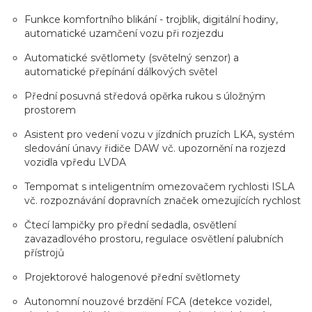
Funkce komfortního blikání - trojblik, digitální hodiny,
automatické uzamčení vozu při rozjezdu
Automatické světlomety (světelný senzor) a
automatické přepínání dálkových světel
Přední posuvná středová opěrka rukou s úložným
prostorem
Asistent pro vedení vozu v jízdních pruzích LKA, systém
sledování únavy řidiče DAW vč. upozornění na rozjezd
vozidla vpředu LVDA
Tempomat s inteligentním omezovačem rychlosti ISLA
vč. rozpoznávání dopravních značek omezujících rychlost
Čtecí lampičky pro přední sedadla, osvětlení
zavazadlového prostoru, regulace osvětlení palubních
přístrojů
Projektorové halogenové přední světlomety
Autonomní nouzové brzdění FCA (detekce vozidel,