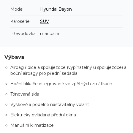
Model
Hyundai
Bayon
Karoserie
SUV
Převodovka
manuální
Výbava
Airbag řidiče a spolujezdce (vypínatelný u spolujezdce) a
boční airbagy pro přední sedadla
Boční blikače integrované ve zpětných zrcátkách
Tónovaná skla
Výškově a podélně nastavitelný volant
Elektricky ovládaná přední okna
Manuální klimatizace