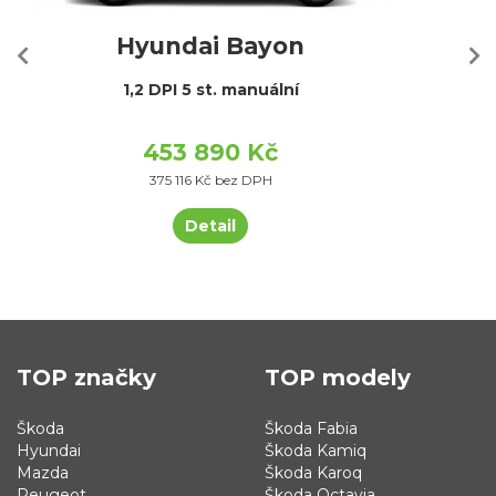
Hyundai Bayon
1,2 DPI 5 st. manuální
453 890 Kč
375 116 Kč bez DPH
Detail
TOP značky
TOP modely
Škoda
Škoda Fabia
Hyundai
Škoda Kamiq
Mazda
Škoda Karoq
Peugeot
Škoda Octavia