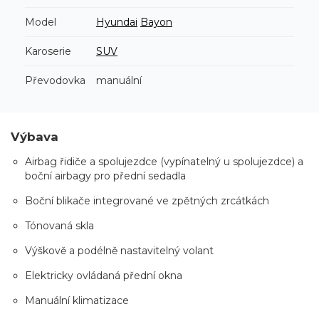
Model
Hyundai
Bayon
Karoserie
SUV
Převodovka
manuální
Výbava
Airbag řidiče a spolujezdce (vypínatelný u spolujezdce) a
boční airbagy pro přední sedadla
Boční blikače integrované ve zpětných zrcátkách
Tónovaná skla
Výškově a podélně nastavitelný volant
Elektricky ovládaná přední okna
Manuální klimatizace