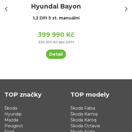
Hyundai Bayon
1,2 DPI 5 st. manuální
399 990 Kč
330 570 Kč bez DPH
Detail
TOP značky
TOP modely
Škoda
Škoda Fabia
Hyundai
Škoda Kamiq
Mazda
Škoda Karoq
Peugeot
Škoda Octavia
Ford
Škoda Scala