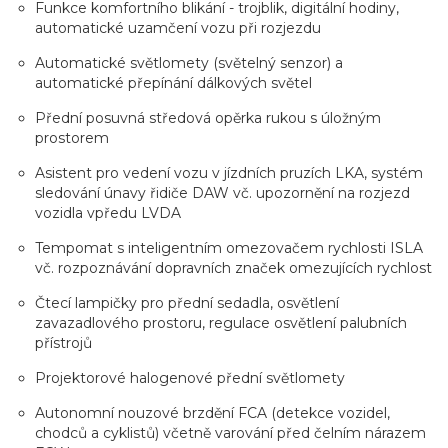
Funkce komfortního blikání - trojblik, digitální hodiny,
automatické uzamčení vozu při rozjezdu
Automatické světlomety (světelný senzor) a
automatické přepínání dálkových světel
Přední posuvná středová opěrka rukou s úložným
prostorem
Asistent pro vedení vozu v jízdních pruzích LKA, systém
sledování únavy řidiče DAW vč. upozornění na rozjezd
vozidla vpředu LVDA
Tempomat s inteligentním omezovačem rychlosti ISLA
vč. rozpoznávání dopravních značek omezujících rychlost
Čtecí lampičky pro přední sedadla, osvětlení
zavazadlového prostoru, regulace osvětlení palubních
přístrojů
Projektorové halogenové přední světlomety
Autonomní nouzové brzdění FCA (detekce vozidel,
chodců a cyklistů) včetně varování před čelním nárazem