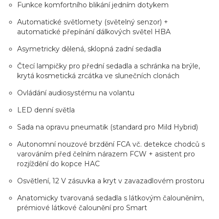
Funkce komfortního blikání jedním dotykem
Automatické světlomety (světelný senzor) +
automatické přepínání dálkových světel HBA
Asymetricky dělená, sklopná zadní sedadla
Čtecí lampičky pro přední sedadla a schránka na brýle,
krytá kosmetická zrcátka ve slunečních clonách
Ovládání audiosystému na volantu
LED denní světla
Sada na opravu pneumatik (standard pro Mild Hybrid)
Autonomní nouzové brzdění FCA vč. detekce chodců s
varováním před čelním nárazem FCW + asistent pro
rozjíždění do kopce HAC
Osvětlení, 12 V zásuvka a kryt v zavazadlovém prostoru
Anatomicky tvarovaná sedadla s látkovým čalouněním,
prémiové látkové čalounění pro Smart