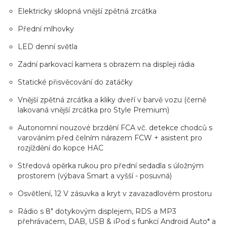
Elektricky sklopná vnější zpětná zrcátka
Přední mlhovky
LED denní světla
Zadní parkovací kamera s obrazem na displeji rádia
Statické přisvěcování do zatáčky
Vnější zpětná zrcátka a kliky dveří v barvě vozu (černě
lakovaná vnější zrcátka pro Style Premium)
Autonomní nouzové brzdění FCA vč. detekce chodců s
varováním před čelním nárazem FCW + asistent pro
rozjíždění do kopce HAC
Středová opěrka rukou pro přední sedadla s úložným
prostorem (výbava Smart a vyšší - posuvná)
Osvětlení, 12 V zásuvka a kryt v zavazadlovém prostoru
Rádio s 8" dotykovým displejem, RDS a MP3
přehrávačem, DAB, USB & iPod s funkcí Android Auto* a