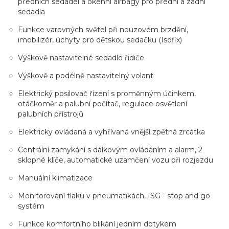
předních sedadel a okenní airbagy pro přední a zadní
sedadla
Funkce varovných světel při nouzovém brzdění,
imobilizér, úchyty pro dětskou sedačku (Isofix)
Výškově nastavitelné sedadlo řidiče
Výškově a podélně nastavitelný volant
Elektrický posilovač řízení s proměnným účinkem,
otáčkoměr a palubní počítač, regulace osvětlení
palubních přístrojů
Elektricky ovládaná a vyhřívaná vnější zpětná zrcátka
Centrální zamykání s dálkovým ovládáním a alarm, 2
sklopné klíče, automatické uzamčení vozu při rozjezdu
Manuální klimatizace
Monitorování tlaku v pneumatikách, ISG - stop and go
systém
Funkce komfortního blikání jedním dotykem