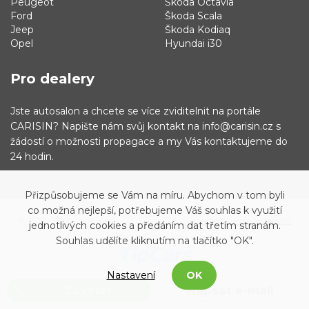
Peugeot
Škoda Octavia
Ford
Škoda Scala
Jeep
Škoda Kodiaq
Opel
Hyundai i30
Pro dealery
Jste autosalon a chcete se více zviditelnit na portále
CARISIN? Napište nám svůj kontakt na info@carisin.cz s
žádostí o možnosti propagace a my Vás kontaktujeme do
24 hodin.
Přizpůsobujeme se Vám na míru. Abychom v tom byli
co možná nejlepší, potřebujeme Váš souhlas k využití
© 2019 - 2021 Carisin.cz
Archiv vozů
Facebook
jednotlivých cookies a předáním dat třetím stranám.
Souhlas udělíte kliknutím na tlačítko "OK".
Nastavení
OK
Zavolat
Napsat e-mail