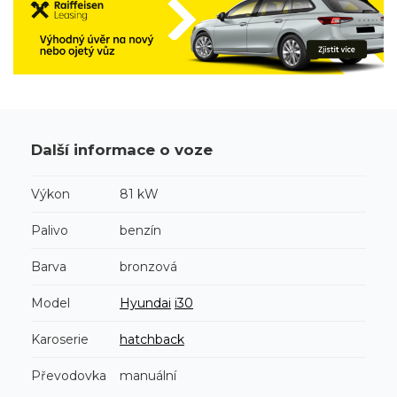
Další informace o voze
Výkon
81 kW
Palivo
benzín
Barva
bronzová
Model
Hyundai
i30
Karoserie
hatchback
Převodovka
manuální