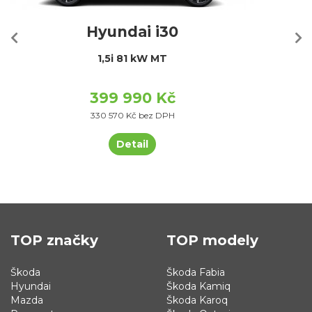
Hyundai i30
1,5i 81 kW MT
399 990 Kč
330 570 Kč bez DPH
Detail
TOP značky
TOP modely
Škoda
Škoda Fabia
Hyundai
Škoda Kamiq
Mazda
Škoda Karoq