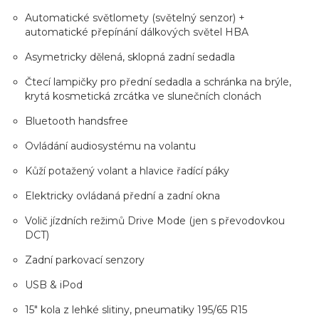
Automatické světlomety (světelný senzor) +
automatické přepínání dálkových světel HBA
Asymetricky dělená, sklopná zadní sedadla
Čtecí lampičky pro přední sedadla a schránka na brýle,
krytá kosmetická zrcátka ve slunečních clonách
Bluetooth handsfree
Ovládání audiosystému na volantu
Kůží potažený volant a hlavice řadící páky
Elektricky ovládaná přední a zadní okna
Volič jízdních režimů Drive Mode (jen s převodovkou
DCT)
Zadní parkovací senzory
USB & iPod
15" kola z lehké slitiny, pneumatiky 195/65 R15