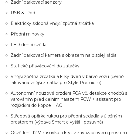
Zadní parkovací senzory
USB & iPod
Elektricky sklopná vnější zpětná zrcátka
Přední mlhovky
LED denní světla
Zadní parkovací kamera s obrazem na displeji rádia
Statické přisvěcování do zatáčky
Vnější zpětná zrcátka a kliky dveří v barvě vozu (černě
lakovaná vnější zrcátka pro Style Premium)
Autonomní nouzové brzdění FCA vč. detekce chodců s
varováním před čelním nárazem FCW + asistent pro
rozjíždění do kopce HAC
Středová opěrka rukou pro přední sedadla s úložným
prostorem (výbava Smart a vyšší - posuvná)
Osvětlení, 12 V zásuvka a kryt v zavazadlovém prostoru