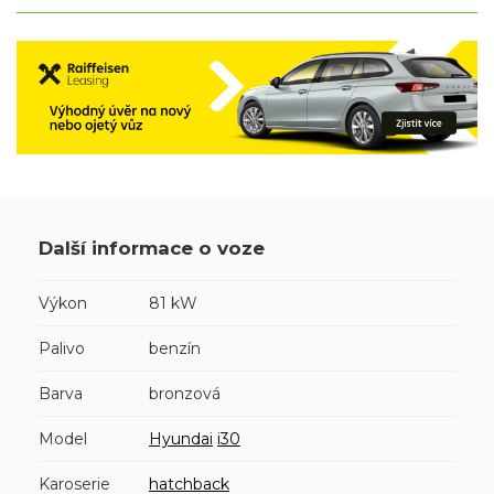
Další informace o voze
Výkon
81 kW
Palivo
benzín
Barva
bronzová
Model
Hyundai
i30
Karoserie
hatchback