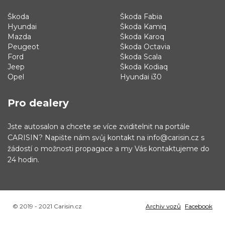
Škoda
Škoda Fabia
Hyundai
Škoda Kamiq
Mazda
Škoda Karoq
Peugeot
Škoda Octavia
Ford
Škoda Scala
Jeep
Škoda Kodiaq
Opel
Hyundai i30
Pro dealery
Jste autosalon a chcete se více zviditelnit na portále
CARISIN? Napište nám svůj kontakt na info@carisin.cz s
žádostí o možnosti propagace a my Vás kontaktujeme do
24 hodin.
© 2019 - 2021 Carisin.cz
Archiv vozů
Facebook