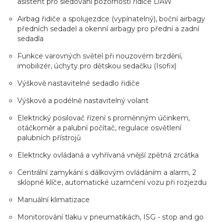
asistent pro sledování pozornosti řidiče DAW
Airbag řidiče a spolujezdce (vypínatelný), boční airbagy
předních sedadel a okenní airbagy pro přední a zadní
sedadla
Funkce varovných světel při nouzovém brzdění,
imobilizér, úchyty pro dětskou sedačku (Isofix)
Výškově nastavitelné sedadlo řidiče
Výškově a podélně nastavitelný volant
Elektrický posilovač řízení s proměnným účinkem,
otáčkoměr a palubní počítač, regulace osvětlení
palubních přístrojů
Elektricky ovládaná a vyhřívaná vnější zpětná zrcátka
Centrální zamykání s dálkovým ovládáním a alarm, 2
sklopné klíče, automatické uzamčení vozu při rozjezdu
Manuální klimatizace
Monitorování tlaku v pneumatikách, ISG - stop and go