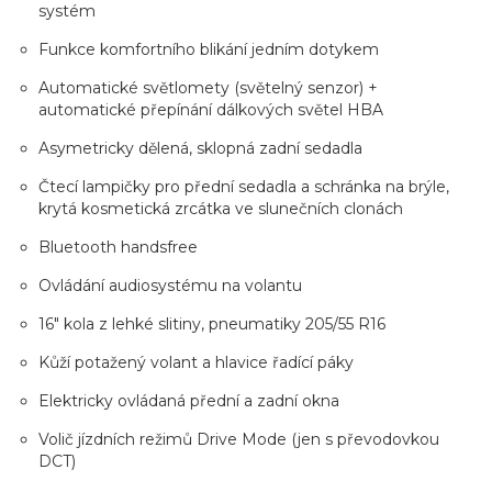
systém
Funkce komfortního blikání jedním dotykem
Automatické světlomety (světelný senzor) +
automatické přepínání dálkových světel HBA
Asymetricky dělená, sklopná zadní sedadla
Čtecí lampičky pro přední sedadla a schránka na brýle,
krytá kosmetická zrcátka ve slunečních clonách
Bluetooth handsfree
Ovládání audiosystému na volantu
16" kola z lehké slitiny, pneumatiky 205/55 R16
Kůží potažený volant a hlavice řadící páky
Elektricky ovládaná přední a zadní okna
Volič jízdních režimů Drive Mode (jen s převodovkou
DCT)