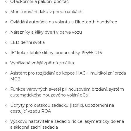
Otáčkoměr a palubní počítač
Monitorování tlaku v pneumatikách
Ovládání autorádia na volantu a Bluetooth handsfree
Nárazníky a kliky dveří v barvě vozu
LED denní světla
16" kola z lehké slitiny, pneumatiky 195/55 R16
Vyhřívaná vnější zpětná zrcátka
Asistent pro rozjíždění do kopce HAC + multikolizní brzda
MCB
Funkce varovných světel při nouzovém brzdění, systém
automatického nouzového volání eCall
Úchyty pro dětskou sedačku (Isofix), upozornění na
cestující vzadu ROA
Výškově nastavitelné sedadlo řidiče, asymetricky dělená
a sklopná zadní sedadla