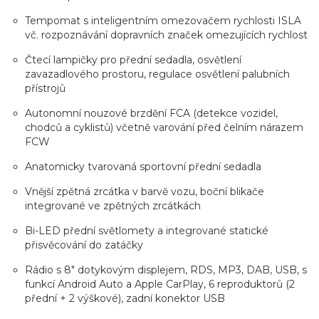
Tempomat s inteligentním omezovačem rychlosti ISLA
vč. rozpoznávání dopravních značek omezujících rychlost
Čtecí lampičky pro přední sedadla, osvětlení
zavazadlového prostoru, regulace osvětlení palubních
přístrojů
Autonomní nouzové brzdění FCA (detekce vozidel,
chodců a cyklistů) včetně varování před čelním nárazem
FCW
Anatomicky tvarovaná sportovní přední sedadla
Vnější zpětná zrcátka v barvě vozu, boční blikače
integrované ve zpětných zrcátkách
Bi-LED přední světlomety a integrované statické
přisvěcování do zatáčky
Rádio s 8" dotykovým displejem, RDS, MP3, DAB, USB, s
funkcí Android Auto a Apple CarPlay, 6 reproduktorů (2
přední + 2 výškové), zadní konektor USB