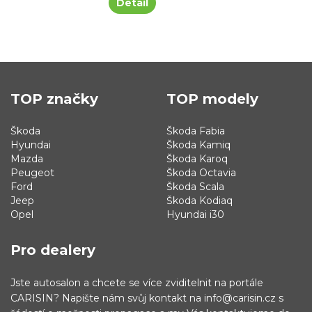
Detail
TOP značky
TOP modely
Škoda
Škoda Fabia
Hyundai
Škoda Kamiq
Mazda
Škoda Karoq
Peugeot
Škoda Octavia
Ford
Škoda Scala
Jeep
Škoda Kodiaq
Opel
Hyundai i30
Pro dealery
Jste autosalon a chcete se více zviditelnit na portále
CARISIN? Napište nám svůj kontakt na info@carisin.cz s