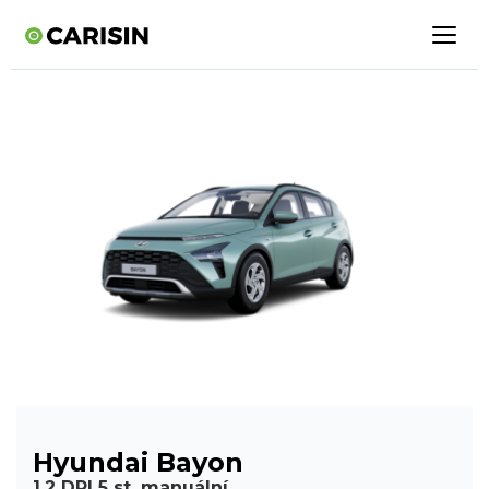
Hyundai Bayon
1,2 DPI 5 st. manuální