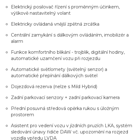
Elektrický posilovač řízení s proměnným účinkem,
výškově nastavitelný volant
Elektricky ovládaná vnější zpětná zrcátka
Centrální zamykání s dálkovým ovládáním, imobilizér a
alarm
Funkce komfortního blikání - trojblik, digitální hodiny,
automatické uzamčení vozu při rozjezdu
Automatické světlomety (světelný senzor) a
automatické přepínání dálkových světel
Dojezdová rezerva (nelze s Mild Hybrid)
Zadní parkovací senzory + zadní parkovací kamera
Přední posuvná středová opěrka rukou s úložným
prostorem
Asistent pro vedení vozu v jízdních pruzích LKA, systém
sledování únavy řidiče DAW vč. upozornění na rozjezd
vozidla vpředu LVDA