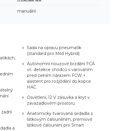
manuální
Sada na opravu pneumatik
(standard pro Mild Hybrid)
atikách,
Autonomní nouzové brzdění FCA
vč. detekce chodců s varováním
 jedním
před čelním nárazem FCW +
asistent pro rozjíždění do kopce
HAC
ětelný
nání
Osvětlení, 12 V zásuvka a kryt v
zavazadlovém prostoru
 zadní
Anatomicky tvarovaná sedadla s
látkovým čalouněním, prémiové
látkové čalounění pro Smart
edadla a