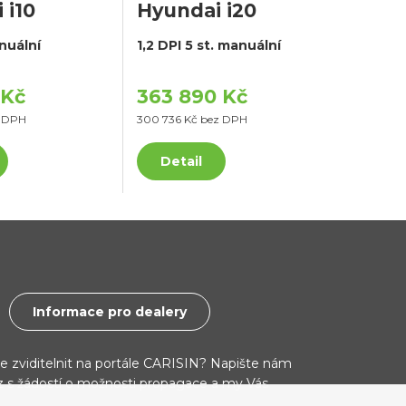
 i10
Hyundai i20
anuální
1,2 DPI 5 st. manuální
 Kč
363 890 Kč
z DPH
300 736 Kč bez DPH
Detail
Informace pro dealery
ce zviditelnit na portále CARISIN? Napište nám
cz s žádostí o možnosti propagace a my Vás