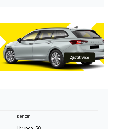
benzín
Hyundai
i30