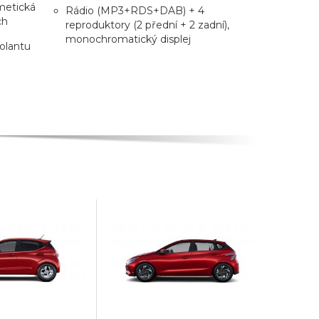
smetická
Rádio (MP3+RDS+DAB) + 4
ch
reproduktory (2 přední + 2 zadní),
monochromatický displej
olantu