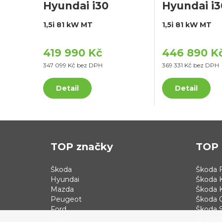
Hyundai i30
Hyundai i3
1,5i 81 kW MT
1,5i 81 kW MT
419 990 Kč
446 890 K
347 099 Kč bez DPH
369 331 Kč bez DPH
Detail
Detail
TOP značky
TOP 
Škoda
Škoda F
Hyundai
Škoda 
Mazda
Škoda 
Peugeot
Škoda 
Ford
Škoda S
Jeep
Škoda 