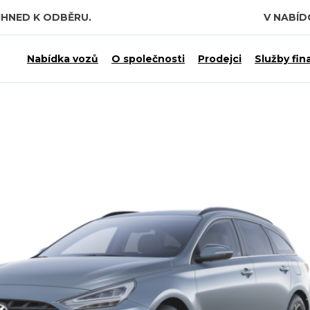
IHNED K ODBĚRU.
V NABÍ
 7,5 MILIARDY KČ.
Nabídka vozů
O společnosti
Prodejci
Služby fin