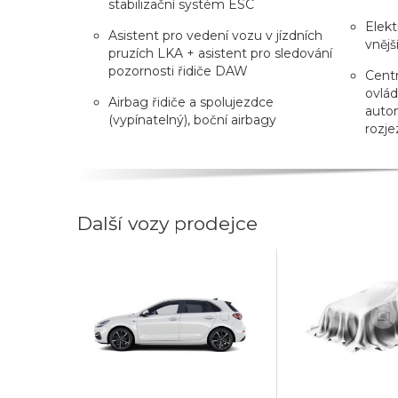
stabilizační systém ESC
Elekt
Asistent pro vedení vozu v jízdních
vnějš
pruzích LKA + asistent pro sledování
pozornosti řidiče DAW
Centr
ovlád
Airbag řidiče a spolujezdce
auto
(vypínatelný), boční airbagy
rozje
Další vozy prodejce