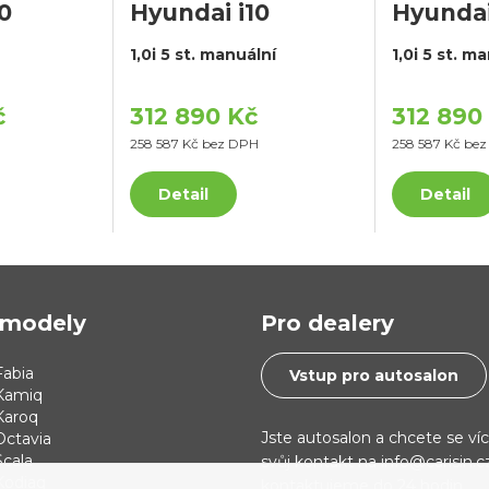
0
Hyundai i10
Hyundai
1,0i 5 st. manuální
1,0i 5 st. m
č
312 890 Kč
312 890
258 587 Kč bez DPH
258 587 Kč be
Detail
Detail
modely
Pro dealery
abia
Vstup pro autosalon
Kamiq
Karoq
Jste autosalon a chcete se ví
Octavia
cala
svůj kontakt na info@carisin.
Kodiaq
kontaktujeme do 24 hodin.