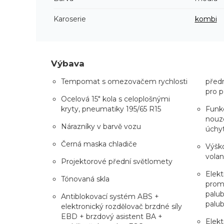
Karoserie
kombi
Výbava
Tempomat s omezovačem rychlosti
předn
pro p
Ocelová 15" kola s celoplošnými
kryty, pneumatiky 195/65 R15
Funkc
nouzo
Nárazníky v barvě vozu
úchyt
Černá maska chladiče
Výško
volan
Projektorové přední světlomety
Elekt
Tónovaná skla
prom
palub
Antiblokovací systém ABS +
palub
elektronický rozdělovač brzdné síly
EBD + brzdový asistent BA +
Elekt