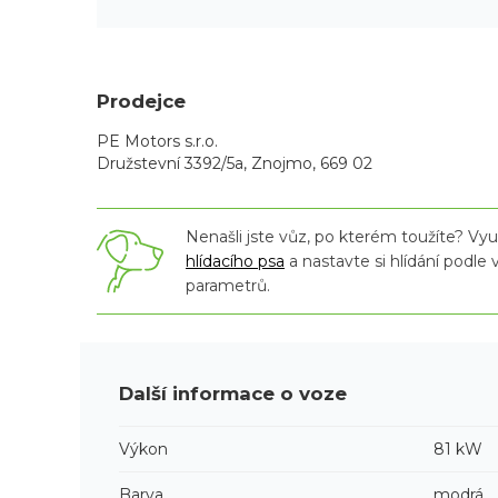
Prodejce
PE Motors s.r.o.
Družstevní 3392/5a, Znojmo, 669 02
Nenašli jste vůz, po kterém toužíte? Využ
hlídacího psa
a nastavte si hlídání podle
parametrů.
Další informace o voze
Výkon
81 kW
Barva
modrá