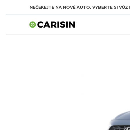
NEČEKEJTE NA NOVÉ AUTO, VYBERTE SI VŮZ 
SKLADOVÁ AUTA V CELKOVÉ HODNOTĚ TÉMĚŘ