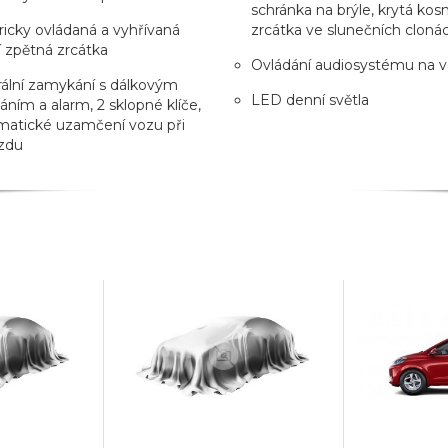
schránka na brýle, krytá ko
ricky ovládaná a vyhřívaná
zrcátka ve slunečních cloná
í zpětná zrcátka
Ovládání audiosystému na v
ální zamykání s dálkovým
LED denní světla
áním a alarm, 2 sklopné klíče,
matické uzamčení vozu při
zdu