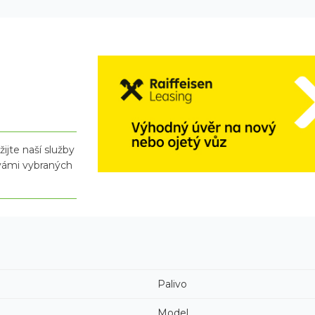
ijte naší služby
 vámi vybraných
Palivo
Model