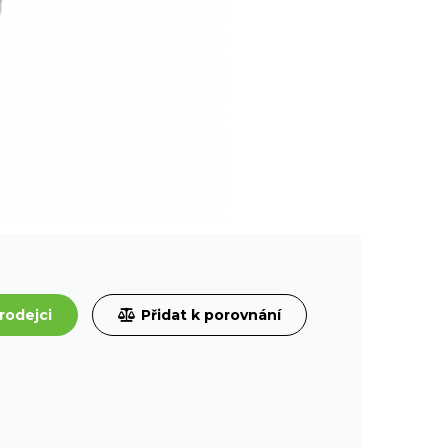
rodejci
Přidat k porovnání