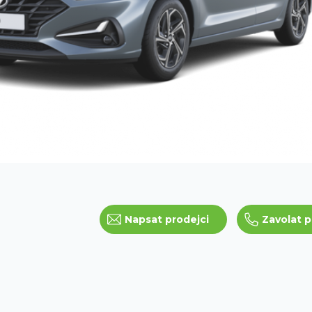
Napsat prodejci
Zavolat p