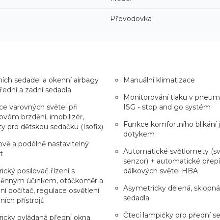
Převodovka
ích sedadel a okenní airbagy
Manuální klimatizace
řední a zadní sedadla
Monitorování tlaku v pneum
e varovných světel při
ISG - stop and go systém
vém brzdění, imobilizér,
Funkce komfortního blikání
y pro dětskou sedačku (Isofix)
dotykem
vě a podélně nastavitelný
Automatické světlomety (sv
t
senzor) + automatické přepí
rický posilovač řízení s
dálkových světel HBA
ěnným účinkem, otáčkoměr a
Asymetricky dělená, sklopná
ní počítač, regulace osvětlení
sedadla
ních přístrojů
Čtecí lampičky pro přední s
ricky ovládaná přední okna