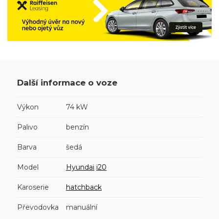
Další informace o voze
Výkon
74 kW
Palivo
benzín
Barva
šedá
Model
Hyundai
i20
Karoserie
hatchback
Převodovka
manuální