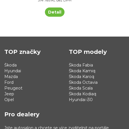
314 785 Kč bez DPH
Detail
TOP značky
TOP modely
Škoda
Škoda Fabia
Hyundai
Škoda Kamiq
Mazda
Škoda Karoq
Ford
Škoda Octavia
Peugeot
Škoda Scala
Jeep
Škoda Kodiaq
Opel
Hyundai i30
Pro dealery
Jste autosalon a chcete se více zviditelnit na portále