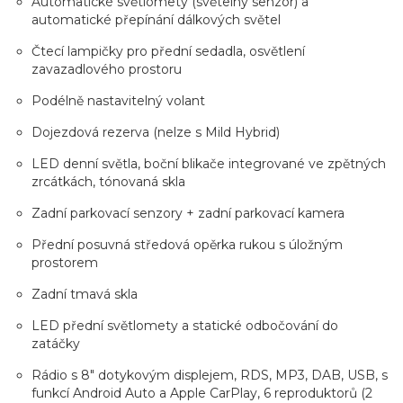
Automatické světlomety (světelný senzor) a
automatické přepínání dálkových světel
Čtecí lampičky pro přední sedadla, osvětlení
zavazadlového prostoru
Podélně nastavitelný volant
Dojezdová rezerva (nelze s Mild Hybrid)
LED denní světla, boční blikače integrované ve zpětných
zrcátkách, tónovaná skla
Zadní parkovací senzory + zadní parkovací kamera
Přední posuvná středová opěrka rukou s úložným
prostorem
Zadní tmavá skla
LED přední světlomety a statické odbočování do
zatáčky
Rádio s 8" dotykovým displejem, RDS, MP3, DAB, USB, s
funkcí Android Auto a Apple CarPlay, 6 reproduktorů (2