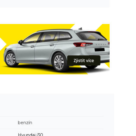
benzín
Hyundai
i30