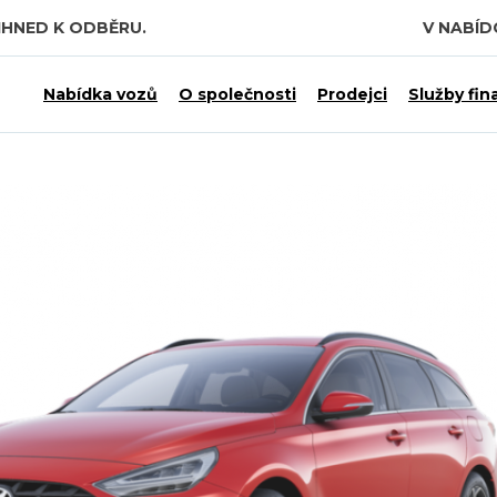
IHNED K ODBĚRU.
V NABÍ
 7,5 MILIARDY KČ.
Nabídka vozů
O společnosti
Prodejci
Služby fin