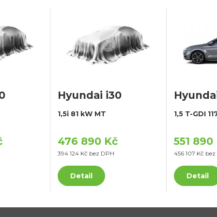
0
Hyundai i30
Hyundai
1,5i 81 kW MT
1,5 T-GDI 1
č
476 890 Kč
551 890
394 124 Kč bez DPH
456 107 Kč be
Detail
Detail