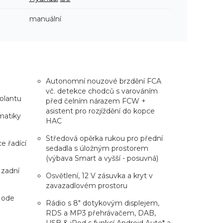
manuální
Autonomní nouzové brzdění FCA
vč. detekce chodců s varováním
olantu
před čelním nárazem FCW +
asistent pro rozjíždění do kopce
umatiky
HAC
Středová opěrka rukou pro přední
e řadící
sedadla s úložným prostorem
(výbava Smart a vyšší - posuvná)
 zadní
Osvětlení, 12 V zásuvka a kryt v
zavazadlovém prostoru
 Mode
Rádio s 8" dotykovým displejem,
RDS a MP3 přehrávačem, DAB,
USB & iPod s funkcí Android Auto* a