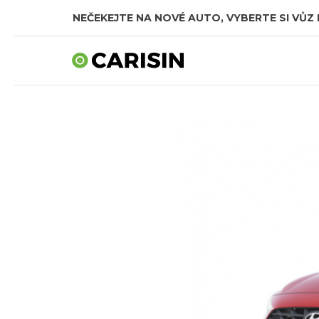
NEČEKEJTE NA NOVÉ AUTO, VYBERTE SI VŮZ 
SKLADOVÁ AUTA V CELKOVÉ HODNOTĚ TÉMĚŘ