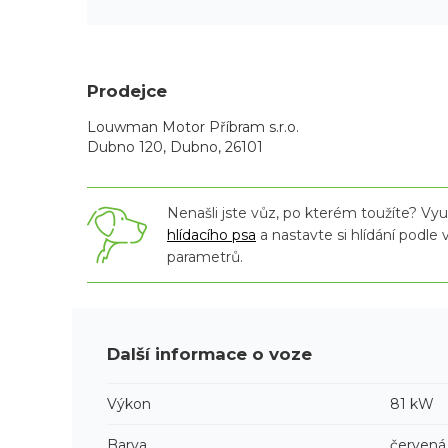
Prodejce
Louwman Motor Příbram s.r.o.
Dubno 120, Dubno, 26101
Nenašli jste vůz, po kterém toužíte? Využ
hlídacího psa
a nastavte si hlídání podle
parametrů.
Další informace o voze
Výkon
81 kW
Barva
červená