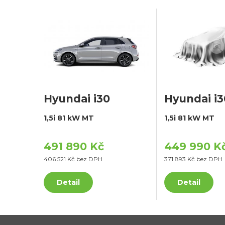
Hyundai i30
Hyundai i3
1,5i 81 kW MT
1,5i 81 kW MT
491 890 Kč
449 990 K
406 521 Kč bez DPH
371 893 Kč bez DPH
Detail
Detail