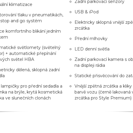
Zadní parkovací senzory
lní klimatizace
USB & iPod
orování tlaku v pneumatikách,
 stop and go systém
Elektricky sklopná vnější zp
zrcátka
e komfortního blikání jedním
kem
Přední mlhovky
matické světlomety (světelný
LED denní světla
r) + automatické přepínání
ových světel HBA
Zadní parkovací kamera s o
na displeji rádia
tricky dělená, sklopná zadní
dla
Statické přisvěcování do za
 lampičky pro přední sedadla a
Vnější zpětná zrcátka a kliky
nka na brýle, krytá kosmetická
barvě vozu (černě lakovaná v
ka ve slunečních clonách
zrcátka pro Style Premium)