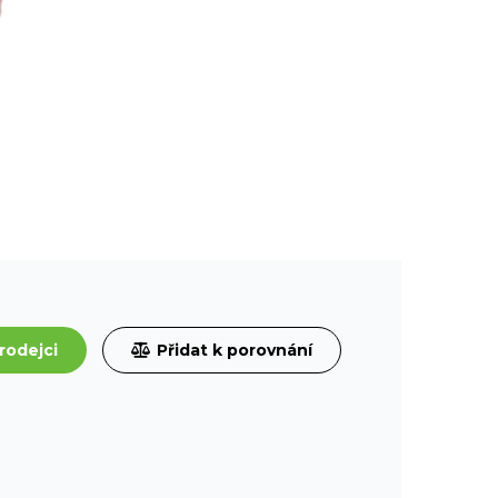
rodejci
Přidat k porovnání