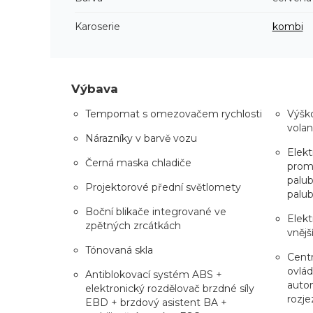
Karoserie
kombi
Výbava
Tempomat s omezovačem rychlosti
Výško
volan
Nárazníky v barvě vozu
Elekt
Černá maska chladiče
prom
palub
Projektorové přední světlomety
palub
Boční blikače integrované ve
Elekt
zpětných zrcátkách
vnějš
Tónovaná skla
Centr
ovlád
Antiblokovací systém ABS +
auto
elektronický rozdělovač brzdné síly
rozje
EBD + brzdový asistent BA +