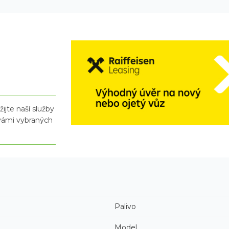
ijte naší služby
 vámi vybraných
Palivo
Model