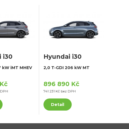
 i30
Hyundai i30
17 kW iMT MHEV
2,0 T-GDI 206 kW MT
 Kč
896 890 Kč
z DPH
741 231 Kč bez DPH
Detail