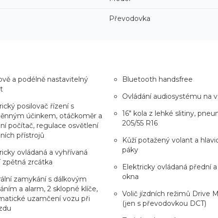
Převodovka
vě a podélně nastavitelný
Bluetooth handsfree
t
Ovládání audiosystému na v
rický posilovač řízení s
16" kola z lehké slitiny, pne
ěnným účinkem, otáčkoměr a
205/55 R16
ní počítač, regulace osvětlení
ních přístrojů
Kůží potažený volant a hlavic
páky
ricky ovládaná a vyhřívaná
í zpětná zrcátka
Elektricky ovládaná přední a
okna
ální zamykání s dálkovým
áním a alarm, 2 sklopné klíče,
Volič jízdních režimů Drive
matické uzamčení vozu při
(jen s převodovkou DCT)
zdu