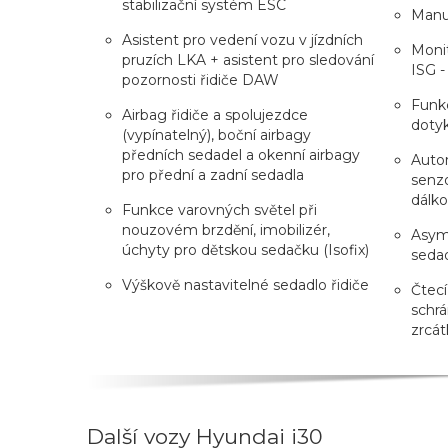
stabilizační systém ESC
Manuá
Asistent pro vedení vozu v jízdních
Monit
pruzích LKA + asistent pro sledování
ISG -
pozornosti řidiče DAW
Funkc
Airbag řidiče a spolujezdce
doty
(vypínatelný), boční airbagy
předních sedadel a okenní airbagy
Auto
pro přední a zadní sedadla
senzo
dálk
Funkce varovných světel při
nouzovém brzdění, imobilizér,
Asyme
úchyty pro dětskou sedačku (Isofix)
seda
Výškově nastavitelné sedadlo řidiče
Čtecí
schrá
zrcát
Další vozy Hyundai i30