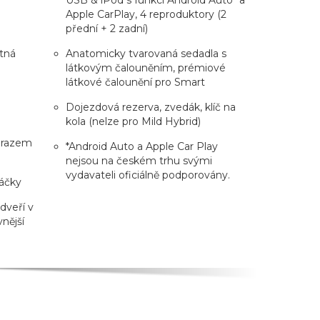
Apple CarPlay, 4 reproduktory (2
přední + 2 zadní)
ětná
Anatomicky tvarovaná sedadla s
látkovým čalouněním, prémiové
látkové čalounění pro Smart
Dojezdová rezerva, zvedák, klíč na
kola (nelze pro Mild Hybrid)
brazem
*Android Auto a Apple Car Play
nejsou na českém trhu svými
vydavateli oficiálně podporovány.
táčky
 dveří v
nější