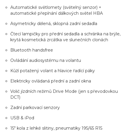
Automatické světlomety (světelný senzor) +
automatické přepínání dálkových světel HBA
Asymetricky dělená, sklopná zadní sedadla
Čtecí lampičky pro přední sedadla a schránka na brýle,
krytá kosmetická zrcátka ve slunečních clonách
Bluetooth handsfree
Ovládání audiosystému na volantu
Kůží potažený volant a hlavice řadící páky
Elektricky ovládaná přední a zadní okna
Volič jízdních režimů Drive Mode (jen s převodovkou
DCT)
Zadní parkovací senzory
USB & iPod
15" kola z lehké slitiny, pneumatiky 195/65 R15