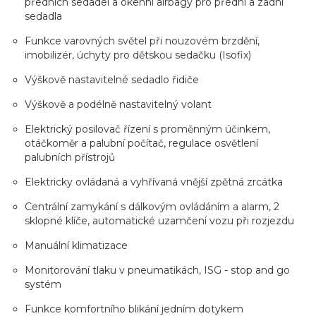
předních sedadel a okenní airbagy pro přední a zadní
sedadla
Funkce varovných světel při nouzovém brzdění,
imobilizér, úchyty pro dětskou sedačku (Isofix)
Výškově nastavitelné sedadlo řidiče
Výškově a podélně nastavitelný volant
Elektrický posilovač řízení s proměnným účinkem,
otáčkoměr a palubní počítač, regulace osvětlení
palubních přístrojů
Elektricky ovládaná a vyhřívaná vnější zpětná zrcátka
Centrální zamykání s dálkovým ovládáním a alarm, 2
sklopné klíče, automatické uzamčení vozu při rozjezdu
Manuální klimatizace
Monitorování tlaku v pneumatikách, ISG - stop and go
systém
Funkce komfortního blikání jedním dotykem