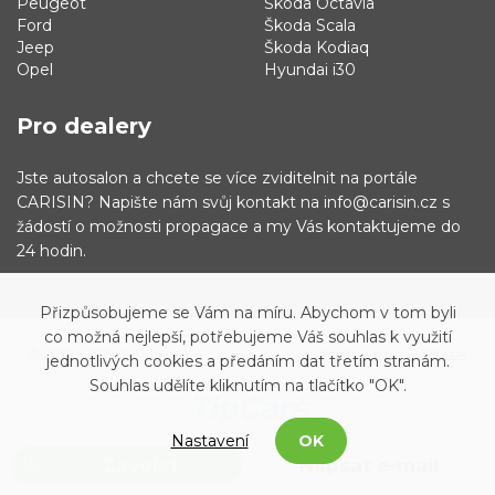
Peugeot
Škoda Octavia
Ford
Škoda Scala
Jeep
Škoda Kodiaq
Opel
Hyundai i30
Pro dealery
Jste autosalon a chcete se více zviditelnit na portále
CARISIN? Napište nám svůj kontakt na info@carisin.cz s
žádostí o možnosti propagace a my Vás kontaktujeme do
24 hodin.
Přizpůsobujeme se Vám na míru. Abychom v tom byli
co možná nejlepší, potřebujeme Váš souhlas k využití
© 2019 - 2021 Carisin.cz
Archiv vozů
Facebook
jednotlivých cookies a předáním dat třetím stranám.
Souhlas udělíte kliknutím na tlačítko "OK".
Nastavení
OK
Zavolat
Napsat e-mail