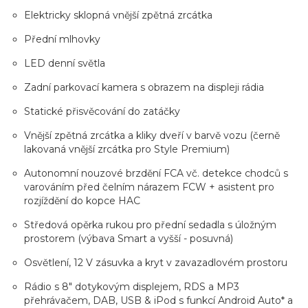
Elektricky sklopná vnější zpětná zrcátka
Přední mlhovky
LED denní světla
Zadní parkovací kamera s obrazem na displeji rádia
Statické přisvěcování do zatáčky
Vnější zpětná zrcátka a kliky dveří v barvě vozu (černě
lakovaná vnější zrcátka pro Style Premium)
Autonomní nouzové brzdění FCA vč. detekce chodců s
varováním před čelním nárazem FCW + asistent pro
rozjíždění do kopce HAC
Středová opěrka rukou pro přední sedadla s úložným
prostorem (výbava Smart a vyšší - posuvná)
Osvětlení, 12 V zásuvka a kryt v zavazadlovém prostoru
Rádio s 8" dotykovým displejem, RDS a MP3
přehrávačem, DAB, USB & iPod s funkcí Android Auto* a