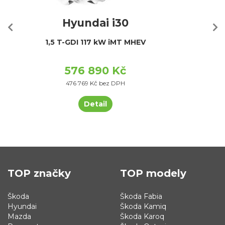
Hyundai i30
1,5 T-GDI 117 kW iMT MHEV
576 890 Kč
476 769 Kč bez DPH
Detail
TOP značky
TOP modely
Škoda
Škoda Fabia
Hyundai
Škoda Kamiq
Mazda
Škoda Karoq