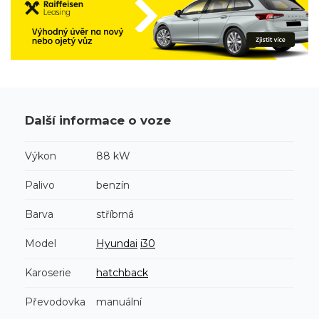
Další informace o voze
Výkon
88 kW
Palivo
benzín
Barva
stříbrná
Model
Hyundai
i30
Karoserie
hatchback
Převodovka
manuální