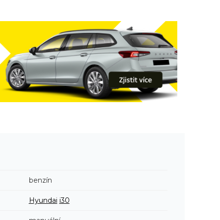
benzín
Hyundai
i30