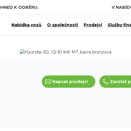
IHNED K ODBĚRU.
V NABÍ
 7,5 MILIARDY KČ.
Nabídka vozů
O společnosti
Prodejci
Služby fin
Napsat prodejci
Zavolat p