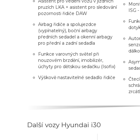
Asistent pro vedení vozu v jízdních
Monit
pruzích LKA + asistent pro sledování
ISG -
pozornosti řidiče DAW
Funkc
Airbag řidiče a spolujezdce
doty
(vypínatelný), boční airbagy
předních sedadel a okenní airbagy
Auto
pro přední a zadní sedadla
senzo
dálk
Funkce varovných světel při
nouzovém brzdění, imobilizér,
Asyme
úchyty pro dětskou sedačku (Isofix)
seda
Výškově nastavitelné sedadlo řidiče
Čtecí
schrá
zrcát
Další vozy Hyundai i30