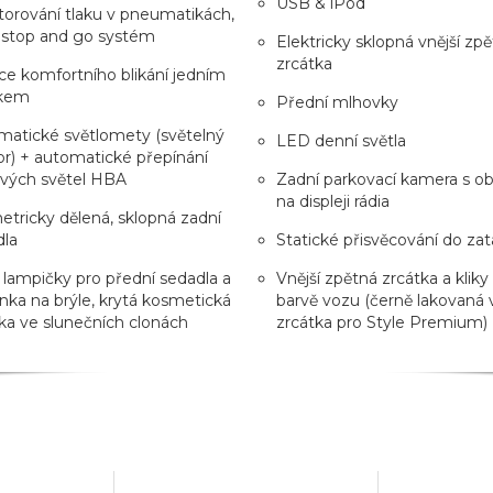
USB & iPod
orování tlaku v pneumatikách,
 stop and go systém
Elektricky sklopná vnější zp
zrcátka
e komfortního blikání jedním
kem
Přední mlhovky
matické světlomety (světelný
LED denní světla
r) + automatické přepínání
ových světel HBA
Zadní parkovací kamera s o
na displeji rádia
tricky dělená, sklopná zadní
dla
Statické přisvěcování do za
 lampičky pro přední sedadla a
Vnější zpětná zrcátka a kliky
nka na brýle, krytá kosmetická
barvě vozu (černě lakovaná v
ka ve slunečních clonách
zrcátka pro Style Premium)