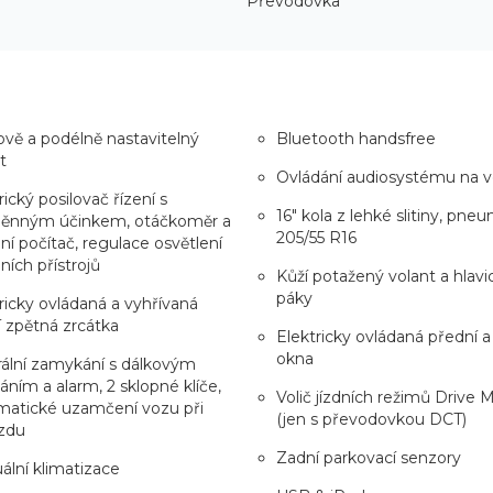
Převodovka
vě a podélně nastavitelný
Bluetooth handsfree
t
Ovládání audiosystému na v
rický posilovač řízení s
16" kola z lehké slitiny, pne
ěnným účinkem, otáčkoměr a
205/55 R16
ní počítač, regulace osvětlení
ních přístrojů
Kůží potažený volant a hlavic
páky
ricky ovládaná a vyhřívaná
í zpětná zrcátka
Elektricky ovládaná přední a
okna
ální zamykání s dálkovým
áním a alarm, 2 sklopné klíče,
Volič jízdních režimů Drive
matické uzamčení vozu při
(jen s převodovkou DCT)
zdu
Zadní parkovací senzory
lní klimatizace