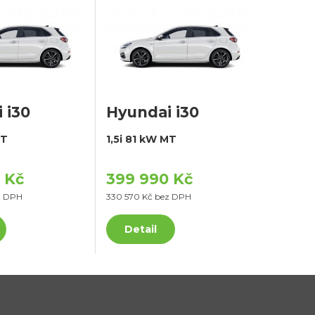
 i30
Hyundai i30
MT
1,5i 81 kW MT
 Kč
399 990 Kč
z DPH
330 570 Kč bez DPH
Detail