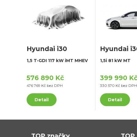
Hyundai i30
Hyundai i3
1,5 T-GDI 117 kW iMT MHEV
1,5i 81 kW MT
576 890 Kč
399 990 K
476 769 Kč bez DPH
330 570 Kč bez DPH
Detail
Detail
TOP značky
TOP 