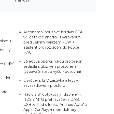
manuální
Autonomní nouzové brzdění FCA
vč. detekce chodců s varováním
olantu
před čelním nárazem FCW +
asistent pro rozjíždění do kopce
umatiky
HAC
Středová opěrka rukou pro přední
e řadící
sedadla s úložným prostorem
(výbava Smart a vyšší - posuvná)
 zadní
Osvětlení, 12 V zásuvka a kryt v
zavazadlovém prostoru
 Mode
Rádio s 8" dotykovým displejem,
RDS a MP3 přehrávačem, DAB,
USB & iPod s funkcí Android Auto* a
Apple CarPlay, 4 reproduktory (2