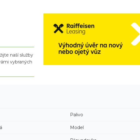
ijte naší služby
 vámi vybraných
Palivo
á
Model