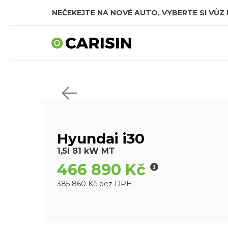
NEČEKEJTE NA NOVÉ AUTO, VYBERTE SI VŮZ 
SKLADOVÁ AUTA V CELKOVÉ HODNOTĚ TÉMĚŘ
Hyundai i30
1,5i 81 kW MT
466 890 Kč
385 860 Kč bez DPH