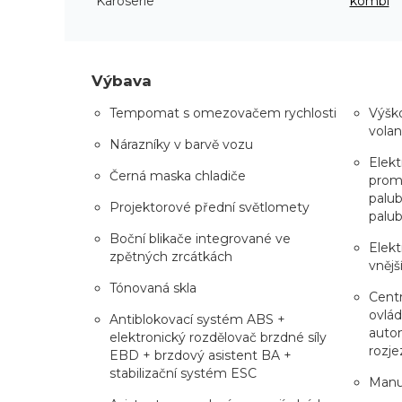
Karoserie
kombi
Výbava
Tempomat s omezovačem rychlosti
Výško
volan
Nárazníky v barvě vozu
Elekt
Černá maska chladiče
prom
palub
Projektorové přední světlomety
palub
Boční blikače integrované ve
Elekt
zpětných zrcátkách
vnějš
Tónovaná skla
Centr
ovlád
Antiblokovací systém ABS +
auto
elektronický rozdělovač brzdné síly
rozje
EBD + brzdový asistent BA +
stabilizační systém ESC
Manuá