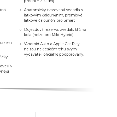
přední + 2 zadní)
ětná
Anatomicky tvarovaná sedadla s
látkovým čalouněním, prémiové
látkové čalounění pro Smart
Dojezdová rezerva, zvedák, klíč na
kola (nelze pro Mild Hybrid)
brazem
*Android Auto a Apple Car Play
nejsou na českém trhu svými
vydavateli oficiálně podporovány.
táčky
 dveří v
nější