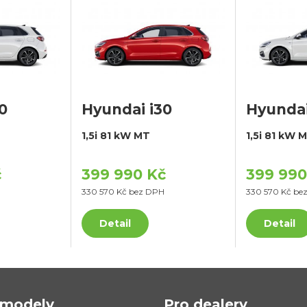
0
Hyundai i30
Hyundai
1,5i 81 kW MT
1,5i 81 kW 
č
399 990 Kč
399 990
330 570 Kč bez DPH
330 570 Kč be
Detail
Detail
modely
Pro dealery