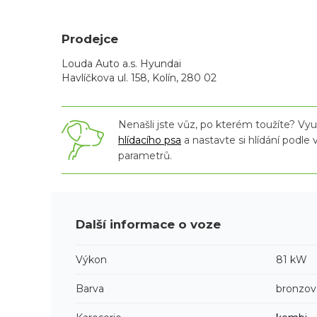
Prodejce
Louda Auto a.s. Hyundai
Havlíčkova ul. 158, Kolín, 280 02
Nenašli jste vůz, po kterém toužíte? Využ
hlídacího psa
a nastavte si hlídání podle
parametrů.
Další informace o voze
Výkon
81 kW
Barva
bronzov