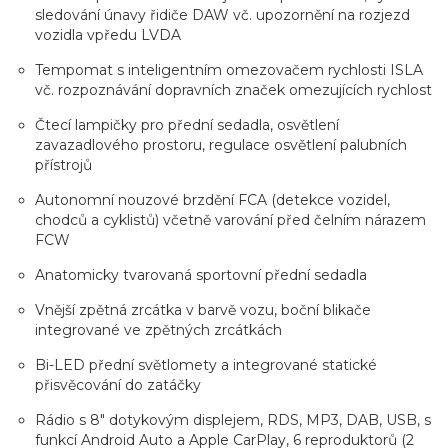
sledování únavy řidiče DAW vč. upozornění na rozjezd
vozidla vpředu LVDA
Tempomat s inteligentním omezovačem rychlosti ISLA
vč. rozpoznávání dopravních značek omezujících rychlost
Čtecí lampičky pro přední sedadla, osvětlení
zavazadlového prostoru, regulace osvětlení palubních
přístrojů
Autonomní nouzové brzdění FCA (detekce vozidel,
chodců a cyklistů) včetně varování před čelním nárazem
FCW
Anatomicky tvarovaná sportovní přední sedadla
Vnější zpětná zrcátka v barvě vozu, boční blikače
integrované ve zpětných zrcátkách
Bi-LED přední světlomety a integrované statické
přisvěcování do zatáčky
Rádio s 8" dotykovým displejem, RDS, MP3, DAB, USB, s
funkcí Android Auto a Apple CarPlay, 6 reproduktorů (2