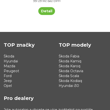
351 231 Kč bez DPH
Detail
TOP značky
TOP modely
Škoda
Škoda Fabia
Hyundai
Škoda Kamiq
Mazda
Škoda Karoq
Peugeot
Škoda Octavia
Ford
Škoda Scala
Jeep
Škoda Kodiaq
Opel
Hyundai i30
Pro dealery
Jste autosalon a chcete se více zviditelnit na portále