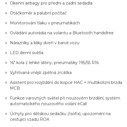
Okenní airbagy pro přední a zadní sedadla
Otáčkoměr a palubní počítač
Monitorování tlaku v pneumatikách
Ovládání autorádia na volantu a Bluetooth handsfree
Nárazníky a kliky dveří v barvě vozu
LED denní světla
16" kola z lehké slitiny, pneumatiky 195/55 R16
Vyhřívaná vnější zpětná zrcátka
Asistent pro rozjíždění do kopce HAC + multikolizní brzda
MCB
Funkce varovných světel při nouzovém brzdění, systém
automatického nouzového volání eCall
Úchyty pro dětskou sedačku (Isofix), upozornění na
cestující vzadu ROA