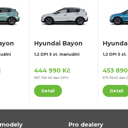
ayon
Hyundai Bayon
Hyunda
nuální
1,2 DPI 5 st. manuální
1,2 DPI 5 st
č
444 990 Kč
453 890
367 760 Kč bez DPH
375 116 Kč bez
Detail
Detail
modely
Pro dealery