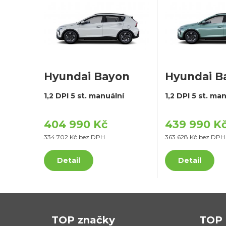
Hyundai Bayon
Hyundai B
1,2 DPI 5 st. manuální
1,2 DPI 5 st. ma
404 990 Kč
439 990 K
334 702 Kč bez DPH
363 628 Kč bez DPH
Detail
Detail
TOP značky
TOP 