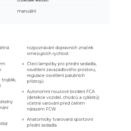
manuální
pětná
rozpoznávání dopravních značek
omezujících rychlost
vým
Čtecí lampičky pro přední sedadla,
m
osvětlení zavazadlového prostoru,
regulace osvětlení palubních
trojblik,
přístrojů
é
Autonomní nouzové brzdění FCA
(detekce vozidel, chodců a cyklistů)
ětelný
včetně varování před čelním
nání
nárazem FCW
Anatomicky tvarovaná sportovní
Mild
přední sedadla