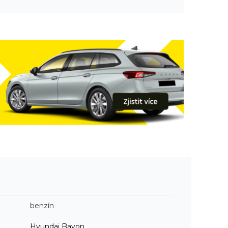
benzín
Hyundai
Bayon