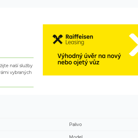
ijte naší služby
 vámi vybraných
Palivo
Model