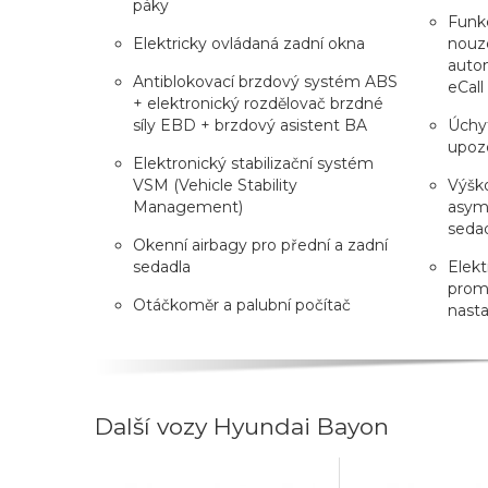
páky
Funkc
Elektricky ovládaná zadní okna
nouz
auto
Antiblokovací brzdový systém ABS
eCall
+ elektronický rozdělovač brzdné
síly EBD + brzdový asistent BA
Úchyt
upozo
Elektronický stabilizační systém
VSM (Vehicle Stability
Výško
Management)
asyme
seda
Okenní airbagy pro přední a zadní
sedadla
Elekt
prom
Otáčkoměr a palubní počítač
nasta
Další vozy Hyundai Bayon