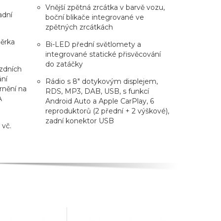
Vnější zpětná zrcátka v barvě vozu,
adní
boční blikače integrované ve
zpětných zrcátkách
ěrka
Bi-LED přední světlomety a
integrované statické přisvěcování
do zatáčky
ízdních
ání
Rádio s 8" dotykovým displejem,
rnění na
RDS, MP3, DAB, USB, s funkcí
A
Android Auto a Apple CarPlay, 6
reproduktorů (2 přední + 2 výškové),
zadní konektor USB
 vč.