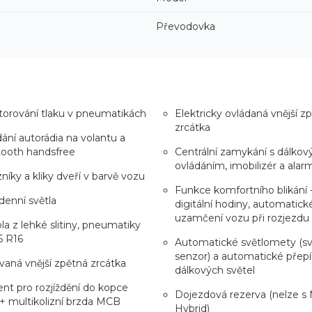
Převodovka
orování tlaku v pneumatikách
Elektricky ovládaná vnější z
zrcátka
ání autorádia na volantu a
tooth handsfree
Centrální zamykání s dálko
ovládáním, imobilizér a alar
níky a kliky dveří v barvě vozu
Funkce komfortního blikání - 
enní světla
digitální hodiny, automatick
uzamčení vozu při rozjezdu
ola z lehké slitiny, pneumatiky
5 R16
Automatické světlomety (sv
senzor) a automatické přepí
vaná vnější zpětná zrcátka
dálkových světel
ent pro rozjíždění do kopce
Dojezdová rezerva (nelze s 
 multikolizní brzda MCB
Hybrid)