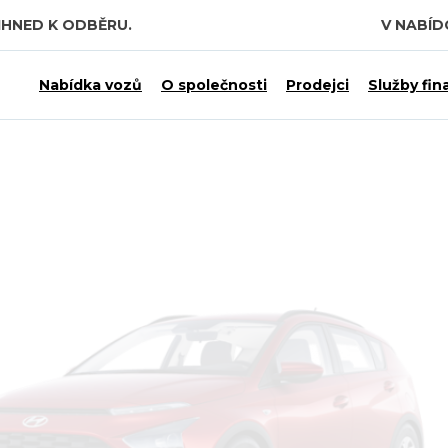
IHNED K ODBĚRU.
V NABÍ
Nabídka vozů
O společnosti
Prodejci
Služby fin