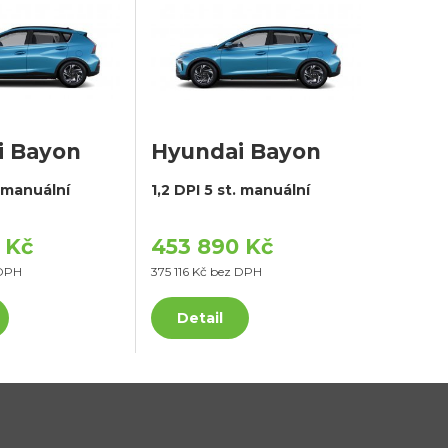
i Bayon
Hyundai Bayon
. manuální
1,2 DPI 5 st. manuální
 Kč
453 890 Kč
 DPH
375 116 Kč bez DPH
Detail