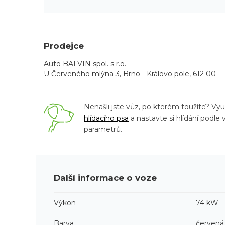
Prodejce
Auto BALVIN spol. s r.o.
U Červeného mlýna 3, Brno - Královo pole, 612 00
Nenašli jste vůz, po kterém toužíte? Využ
hlídacího psa
a nastavte si hlídání podle
parametrů.
Další informace o voze
Výkon
74 kW
Barva
červená