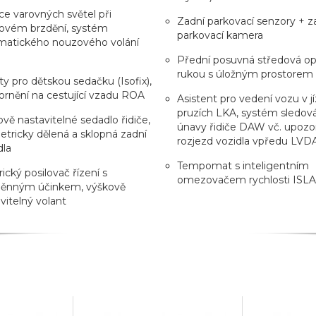
e varovných světel při
Zadní parkovací senzory + z
ovém brzdění, systém
parkovací kamera
matického nouzového volání
Přední posuvná středová op
rukou s úložným prostorem
y pro dětskou sedačku (Isofix),
rnění na cestující vzadu ROA
Asistent pro vedení vozu v j
pruzích LKA, systém sledov
vě nastavitelné sedadlo řidiče,
únavy řidiče DAW vč. upozo
tricky dělená a sklopná zadní
rozjezd vozidla vpředu LVD
dla
Tempomat s inteligentním
rický posilovač řízení s
omezovačem rychlosti ISLA
ěnným účinkem, výškově
vitelný volant