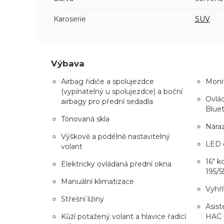
Karoserie
SUV
Výbava
Airbag řidiče a spolujezdce
Monit
(vypínatelný u spolujezdce) a boční
Ovlád
airbagy pro přední sedadla
Blue
Tónovaná skla
Náraz
Výškově a podélně nastavitelný
LED d
volant
16" k
Elektricky ovládaná přední okna
195/5
Manuální klimatizace
Vyhří
Střešní ližiny
Asist
Kůží potažený volant a hlavice řadící
HAC +