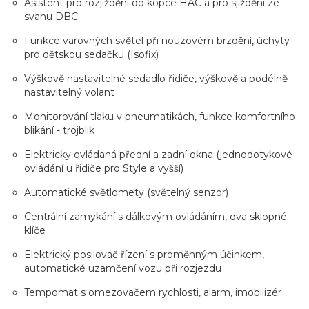
Asistent pro rozjíždění do kopce HAC a pro sjíždění ze
svahu DBC
Funkce varovných světel při nouzovém brzdění, úchyty
pro dětskou sedačku (Isofix)
Výškově nastavitelné sedadlo řidiče, výškově a podélně
nastavitelný volant
Monitorování tlaku v pneumatikách, funkce komfortního
blikání - trojblik
Elektricky ovládaná přední a zadní okna (jednodotykové
ovládání u řidiče pro Style a vyšší)
Automatické světlomety (světelný senzor)
Centrální zamykání s dálkovým ovládáním, dva sklopné
klíče
Elektrický posilovač řízení s proměnným účinkem,
automatické uzamčení vozu při rozjezdu
Tempomat s omezovačem rychlosti, alarm, imobilizér