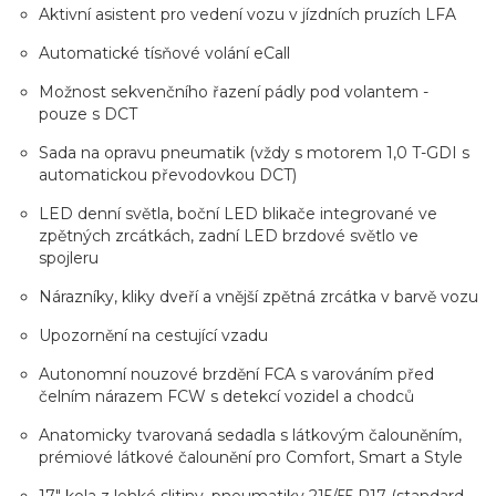
Aktivní asistent pro vedení vozu v jízdních pruzích LFA
Automatické tísňové volání eCall
Možnost sekvenčního řazení pádly pod volantem -
pouze s DCT
Sada na opravu pneumatik (vždy s motorem 1,0 T-GDI s
automatickou převodovkou DCT)
LED denní světla, boční LED blikače integrované ve
zpětných zrcátkách, zadní LED brzdové světlo ve
spojleru
Nárazníky, kliky dveří a vnější zpětná zrcátka v barvě vozu
Upozornění na cestující vzadu
Autonomní nouzové brzdění FCA s varováním před
čelním nárazem FCW s detekcí vozidel a chodců
Anatomicky tvarovaná sedadla s látkovým čalouněním,
prémiové látkové čalounění pro Comfort, Smart a Style