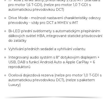
17" kola z lehké slitiny, pneumatiky 215/55 R17 (standard
pro motor 1,6 T-GDI), (nelze pro motor 1,0 T-GDI s
automatickou převodovkou DCT)
Drive Mode - možnost nastavení charakteristiky odezvy
převodovky - vždy pro DCT a MHEV s iMT
Bi-LED přední světlomety s automatickým přepínáním
dálkových světel HBA, integrované statické přisvěcování
do zatáčky
Vyhřívání předních sedadel a vyhřívání volantu
Integrovaný audio systém s 8" dotykovým displejem +
USB, DAB s funkcí Android Auto a Apple CarPlay + 6
reproduktorů
Ocelová dojezdová rezerva (nelze pro motor 1,0 T-GDI s
automatickou převodovkou DCT), (nelze s paketem
Luxury)