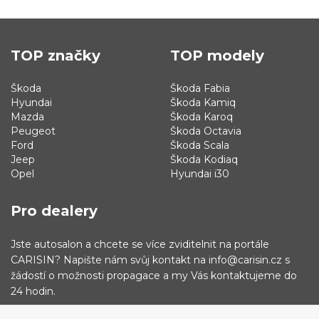
TOP značky
TOP modely
Škoda
Škoda Fabia
Hyundai
Škoda Kamiq
Mazda
Škoda Karoq
Peugeot
Škoda Octavia
Ford
Škoda Scala
Jeep
Škoda Kodiaq
Opel
Hyundai i30
Pro dealery
Jste autosalon a chcete se více zviditelnit na portále
CARISIN? Napište nám svůj kontakt na info@carisin.cz s
žádostí o možnosti propagace a my Vás kontaktujeme do
24 hodin.