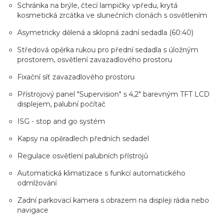
Schránka na brýle, čtecí lampičky vpředu, krytá
kosmetická zrcátka ve slunečních clonách s osvětlením
Asymetricky dělená a sklopná zadní sedadla (60:40)
Středová opěrka rukou pro přední sedadla s úložným
prostorem, osvětlení zavazadlového prostoru
Fixační síť zavazadlového prostoru
Přístrojový panel "Supervision" s 4,2" barevným TFT LCD
displejem, palubní počítač
ISG - stop and go systém
Kapsy na opěradlech předních sedadel
Regulace osvětlení palubních přístrojů
Automatická klimatizace s funkcí automatického
odmlžování
Zadní parkovací kamera s obrazem na displeji rádia nebo
navigace