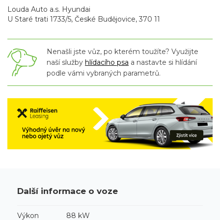
Louda Auto a.s. Hyundai
U Staré trati 1733/5, České Budějovice, 370 11
Nenašli jste vůz, po kterém toužíte? Využijte
naší služby
hlídacího psa
a nastavte si hlídání
podle vámi vybraných parametrů.
Další informace o voze
Výkon
88 kW