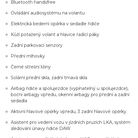
Bluetooth handsfree
Ovládání audiosystému na volantu
Elektrická bederní opěrka v sedadle řidiče
Kůží potažený volant a hlavice řadící páky
Zadní parkovací senzory
Přední mlhovky
Černé střešní ližiny
Solární přední skla, zadní tmavá skla
Airbag řidiče a spolujezdce (vypínatelný u spolujezdce),
boční airbagy vpředu, okenní airbagy pro přední a zadní
sedadla
Aktivní hlavové opěrky vpředu, 3 zadní hlavové opěrky
Asistent pro vedení vozu v jízdních pruzích LKA, systém
sledování únavy řidiče DAW