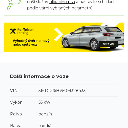
naší služby
hlídacího psa
a nastavte si hlídání
podle vámi vybraných parametrů.
Další informace o voze
VIN
3MDDJ6HV50M328433
Výkon
55 kW
Palivo
benzín
Barva
modrá