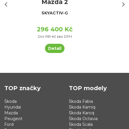
Mazda 2
SKYACTIV-G
296 400 Kč
244 959 Kč bez DPH
Detail
TOP značky
TOP modely
Škoda
Škoda Fabia
Hyundai
Škoda Kamiq
Mazda
Škoda Karoq
Peugeot
Škoda Octavia
Ford
Škoda Scala