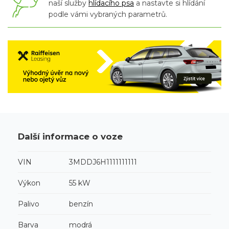
naší služby
hlídacího psa
a nastavte si hlídání
podle vámi vybraných parametrů.
Další informace o voze
VIN
3MDDJ6H1111111111
Výkon
55 kW
Palivo
benzín
Barva
modrá