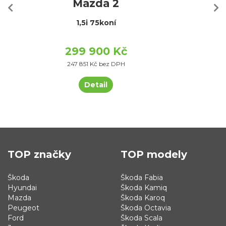
Mazda 2
1,5i 75koní
299 900 Kč
247 851 Kč bez DPH
Detail
TOP značky
TOP modely
Škoda
Škoda Fabia
Hyundai
Škoda Kamiq
Mazda
Škoda Karoq
Peugeot
Škoda Octavia
Ford
Škoda Scala