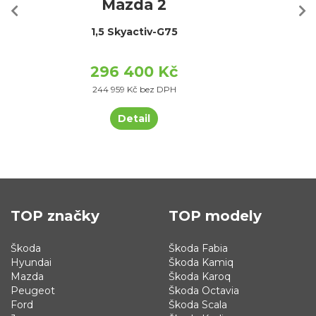
Mazda 2
1,5 Skyactiv-G75
296 400 Kč
244 959 Kč bez DPH
Detail
TOP značky
TOP modely
Škoda
Škoda Fabia
Hyundai
Škoda Kamiq
Mazda
Škoda Karoq
Peugeot
Škoda Octavia
Ford
Škoda Scala