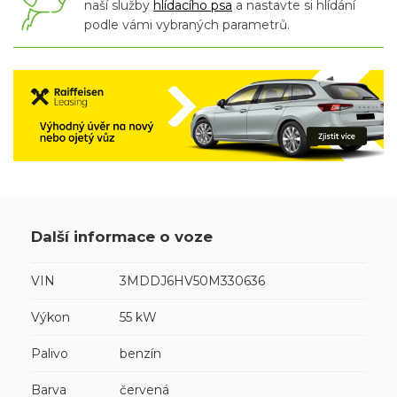
naší služby
hlídacího psa
a nastavte si hlídání
podle vámi vybraných parametrů.
Další informace o voze
VIN
3MDDJ6HV50M330636
Výkon
55 kW
Palivo
benzín
Barva
červená