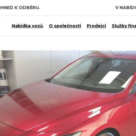
IHNED K ODBĚRU.
V NABÍ
Nabídka vozů
O společnosti
Prodejci
Služby fin