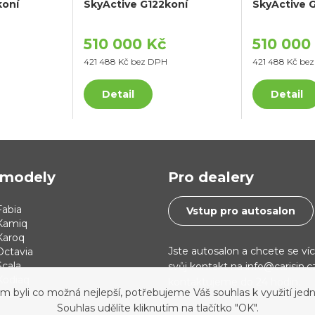
koní
SkyActive G122koní
SkyActive 
510 000 Kč
510 000
H
421 488 Kč bez DPH
421 488 Kč be
Detail
Detail
modely
Pro dealery
abia
Vstup pro autosalon
Kamiq
Karoq
Jste autosalon a chcete se ví
Octavia
cala
svůj kontakt na info@carisin.
Kodiaq
kontaktujeme do 24 hodin.
yli co možná nejlepší, potřebujeme Váš souhlas k využití jedn
 i30
Souhlas udělíte kliknutím na tlačítko "OK".