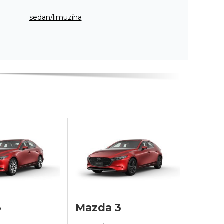
sedan/limuzína
3
Mazda 3