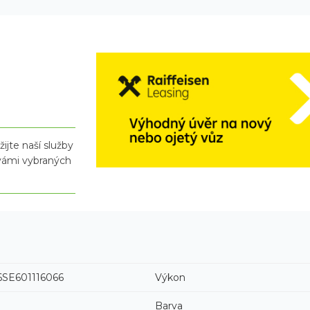
ijte naší služby
 vámi vybraných
SE601116066
Výkon
Barva