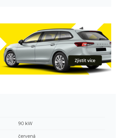
90 kW
červená