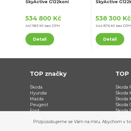
SkyActive G122koní
SkyActive G122
534 800 Kč
538 300 Kč
441 983 Kč bez DPH
444 876 Kč bez DP
Detail
Detail
TOP značky
TOP 
Škoda
Škoda F
Hyundai
Škoda 
Mazda
Škoda 
Peugeot
Škoda 
Ford
Škoda S
Jeep
Škoda 
Přizpůsobujeme se Vám na míru. Abychom v tom b
Opel
Hyundai