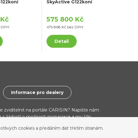
G122koní
SkyActive G122koní
 Kč
575 800 Kč
z DPH
475 868 Kč bez DPH
Detail
Informace pro dealery
ce zviditelnit na portále CARISIN? Napište nám
cz s žádostí o možnosti propagace a my Vás
otlivých cookies a předáním dat třetím stranám.