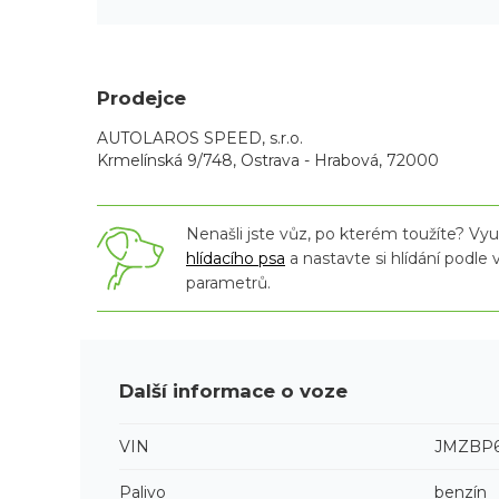
Prodejce
AUTOLAROS SPEED, s.r.o.
Krmelínská 9/748, Ostrava - Hrabová, 72000
Nenašli jste vůz, po kterém toužíte? Využ
hlídacího psa
a nastavte si hlídání podle
parametrů.
Další informace o voze
VIN
JMZBP6
Palivo
benzín